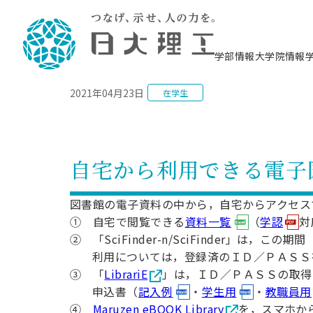
NEWS
学部情報
大学院情報
2021年04月23日
在学生
理工学部概要
大学院概要
理工学部学科情報
大学院・研究情報
学生生活
在学生用就職支援情報 ―セミナー・講座・
教育情報について（
入試情報・大学院の
学生生活施設案内
就職支援体制
相談等―
理念・教育目標
教育理念
入学者選抜募集人員
理工学研究所
学生食堂
交通シ
教育研究上の目
入試情報
情報教育研究セ
スポーツ施設（
就職支援体制
海洋建
土木工
建築学
学校推薦型選抜
個別相談コーナー
ステム
築工学
学科／
科／専
理工学部長からのメッセージ
研究科長メッセージ
令和8年度 出身校別合格者数
理工学研究所研究ジャーナル
サークル紹介
各学科の教育研
社会人大学院制
テクノプレース1
CSTギャラリー
公務員試験対策
型選抜（募集要
工学科
科／専
自宅から利用できる電子
専攻
2028.3卒向け
攻
／専攻
攻
沿革
学位取得状況
一般選抜 N全学統一方式 第1期
理工学部学術講演会
学部内イベント
入学者受入方針
大学院の各種支
科学技術資料セ
八海山セミナー
教員採用試験対
一般選抜募集要
就職・キャリア形成プログラム
リシー）
（CST MUSEU
理工学部データ
大学院進学のススメ
一般選抜 A個別方式
研究者情報
学部内施設情報
資格・検定
校友枠選抜
2027.3卒向け
図書館の電子資料の中から，自宅からアクセス
日本大学理工学部の
まちづ
精密機
航空宇
プラズマ理工学
機械工
就職・キャリア形成プログラム
① 自宅で閲覧できる
資料一覧
（
学認
対
大学組織図
教育情報
くり工
一般選抜 C共通テスト利用方式
日本大学研究情報データベース
械工学
図書館
キャリアデザイ
宙工学
ニューストピッ
資格課程
学科／
② 「SciFinder-n/SciFinder」は，この期間
学科／
第1期
科／専
測量実習センタ
科／専
公務員試験対策
専攻
自己点検・評価
留学生
海外からの研究訪問
防災情報
よくあるご質問
海外学術交流
専攻
利用については，登録済のＩＤ／ＰＡＳＳ
攻
攻
一般選抜 C共通テスト利用方式
教員採用試験支援
③ 「
LibrariE
」は，ＩＤ／ＰＡＳＳの取得
地域連携・地域貢献活動
海外学術交流
一般教育
第2期
入学試験出願前
申込書（
記入例
・
学生用
・
教職員用
就職対策情報冊子PDF版
応用情
日本大学大学院 特別講義
物質応
FD活動
等）
一般選抜 N全学統一方式 第2期
④
Maruzen eBOOK Library
を，スマホか
電気工
電子工
報工学