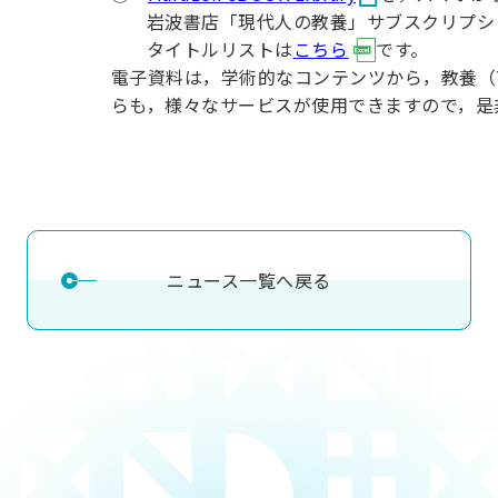
用化学
NU就職ナビ
キャンパス案内
学科／
岩波書店「現代人の教養」サブスクリプシ
学科／
科／情
日大理工の教育
総合型選抜
科／専
専攻
専攻
報科学
タイトルリストは
こちら
です。
一般選抜 N全学
インターンシップについて
攻
新たなタグライン、VIについて
帰国生選抜/外国人留学生選抜
専攻
一般選抜 A個別
電子資料は，学術的なコンテンツから，教養（
らも，様々なサービスが使用できますので，是
入学者納入金
総合型選抜
物理学
量子理
数学科
地理学
令和9年度 入学者選抜日程
編入学試験（一
科／専
工学専
／専攻
専攻
攻
攻
短期大学部
日本大学短期大学部（理工学部併
設・船橋校舎）
ニュース一覧へ戻る
行きたい学科を選べる