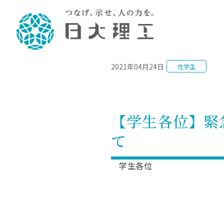
NEWS
2021年04月24日
在学生
理工学部概要
大学院・研究情報
学生生活
理工学部学科情報
在学生用就職
教育情報
大学院概
学生生活
理念・教育目標
入学者選抜募集人員
理工学研究所
学生食堂
土木工学科／専攻
個別相談
教育
教育
情報
スポ
学校
理工学部長からのメッセージ
令和8年度 出身校別合格者数
理工学研究所研究ジャーナル
サークル紹介
2028.
各学
研究
テク
CS
型選
【学生各位】緊
まちづくり工学科／専攻
就職・キ
沿革
一般選抜 N全学統一方式 第1期
理工学部学術講演会
学部内イベント
入学
学位
科学
八海
一般
て
2027.
リシ
（CS
理工学部データ
一般選抜 A個別方式
研究者情報
大学
学部
校友
電気工学科／専攻
就職・キ
日本大学
プラ
大学組織図
一般選抜 C共通テスト利用方式
日本大学研究情報データベース
教育
図書
ニュ
資格
学生各位
公務員試
第1期
測量
物理学科／専攻
自己点検・評価
海外からの研究訪問
留学
防災
よく
海外
教員採用
短期大学部
一般選抜 C共通テスト利用方式
地域連携・地域貢献活動
海外
一般
日本大学短期大学部（理工学部併
第2期
就職対策
入学
設・船橋校舎）
日本大学大学院 特別講義
FD活
等）
一般選抜 N全学統一方式 第2期
NU就職