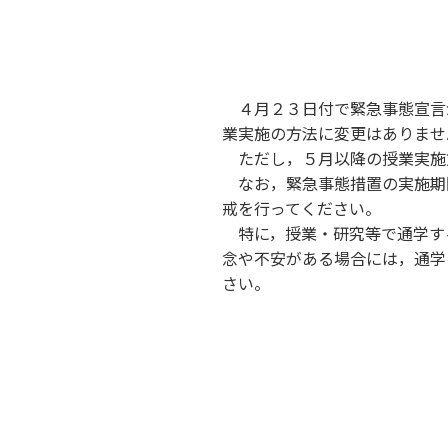
キャンパス案内
日大
総合型選抜
インター
一般
行きたい学科を選べる
新たなタグライン、VIについて
帰国生選抜/外国人留学生選抜
一般
入学者納入金
総合
４月２３日付で緊急事態宣言
業実施の方法に変更はありませ
令和9年度 入学者選抜日程
編入
ただし，５月以降の授業実施
なお，緊急事態措置の実施期
戒を行ってください。
特に，授業・研究等で通学す
念や不安がある場合には，通学
さい。