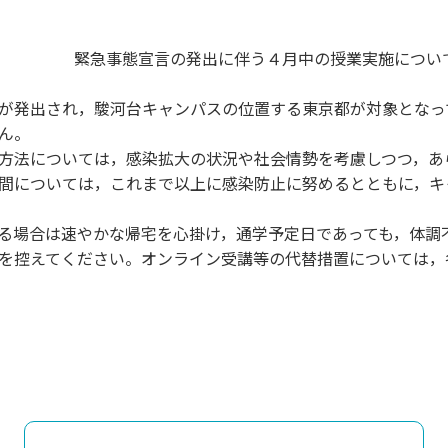
理工学研究所
理工の教育プログラム
ンシップについて
選抜 N全学統一方式
研究事務課
緊急事態宣言の発出に伴う４月中の授業実施につい
選抜 A個別方式
型選抜
が発出され，駿河台キャンパスの位置する東京都が対象となっ
ん。
学試験（一般）
方法については，感染拡大の状況や社会情勢を考慮しつつ，あ
間については，これまで以上に感染防止に努めるとともに，キ
る場合は速やかな帰宅を心掛け，通学予定日であっても，体調
を控えてください。オンライン受講等の代替措置については，