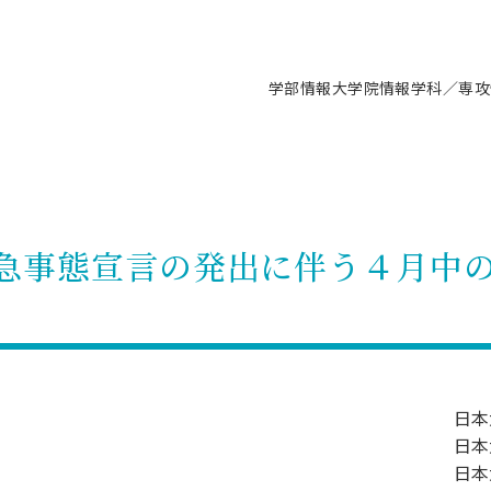
学部情報
大学院情報
学科／専攻
支援情報 ―セミナー・講座・相談等―
について（情報公開）
要
施設案内
キャンパス情報
入試情報・大学院の各種支援制度
学生生活サポート情報
就職支援体制
コーナー
研究上の目的に関する情報
理念
教育研究センター
ーツ施設（船橋校舎）
交通システム工学科／専攻
駿河台キャンパス
入試情報
入試日程
大型構造物試験センター
学生支援室（学生相談窓口）
建築学科／専攻
就職支援体制
推薦型選抜・編入学試験・総合
3卒向け
科の教育研究上の目的
科長メッセージ
ノプレース15
Tギャラリー（駿河台校舎）
船橋キャンパス
社会人大学院制度
募集人数
空気力学研究センター
障がい学生支援
公務員試験対策
抜（募集要項など）
急事態宣言の発出に伴う４月中
機械工学科／専攻
精密機械工学科／専攻
ャリア形成プログラム
者受入方針（アドミッション・ポ
取得状況
技術資料センター
山セミナーハウス
研究施設
大学院の各種支援制度
出願資格・認定
材料創造研究センター
学生寮・アパート紹介
教員採用試験対策
選抜募集要項
3卒向け
ー）
T MUSEUM）
院進学のススメ
内施設情報
未来博士工房
選考方法
先端材料科学センター
日本大学学生生徒等総合保障
資格・検定
枠選抜
電子工学科／専攻
応用情報工学科／情報科学
ャリア形成プログラム
理工学部の取り組み
ズマ理工学研究施設
情報
館
パワーアップセンター（PUC
入学者納入金
環境・防災都市共同研究セン
奨学金制度
キャリアデザインセンタ
ーストピックス
課程
験対策
実習センター
数学科／専攻
地理学専攻
生
情報
募集要項
マイクロ機能デバイス研究セ
保健室
あるご質問
学術交流
試験支援
日本
学術交流
過去問題・解答・出題意図
工作技術センター
留学生制度
教育
情報冊子PDF版
日本
試験出願前の相談（受験上の配慮
受験上の配慮等について
交通総合試験路
日本
動
ナビ