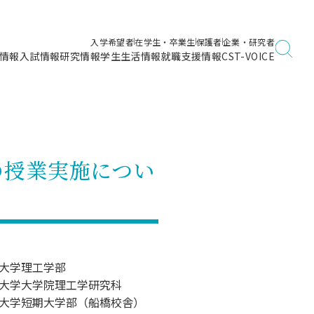
入学希望者
在学生・卒業生
保護者
企業・研究者
情報
入試情報
研究情報
学生生活情報
就職支援情報
CST-VOICE
デジタルガイドブック
海洋建築工学科／専攻
日本大学理工学部ガイド
日大理工に入って良かったこと
電子線利用研究施設
在学・卒業・成績等各種証明書発行
日大理工通信
女子こそサイエンス
量子科学研究所
通学・学割証の発行
の授業実施につい
理工サーキュラー
航空宇宙工学科／専攻
入試に関するお問い合わせ
健康診断証明書発行（＝保健室）
理工研News
制度
専攻
物質応用化学科／専攻
入試の多彩なポイント
学費
）
ター
ー
創設100周年記念サイト
量子理工学専攻
ンター
問い合わせ
大学理工学部
大学大学院理工学研究科
大学短期大学部（船橋校舎）