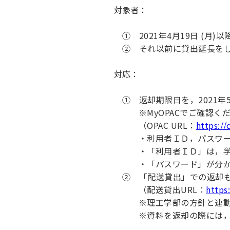
キャンパス案内
対象者：
日大
総合型選抜
インター
一般
行きたい学科を選べる
新たなタグライン、VIについて
帰国生選抜/外国人留学生選抜
一般
① 2021年4月19日 (月
② それ以前に貸出延長をし
入学者納入金
総合
令和9年度 入学者選抜日程
編入
対応：
① 返却期限日を，2021年
※MyOPACでご確認く
（OPAC URL：
https://
・利用者ＩＤ，パスワ
・「利用者ＩＤ」は，学
・「パスワード」が分
② 「配送貸出」での返却
（配送貸出URL：
https
※理工学部の方針と連
※資料を返却の際には