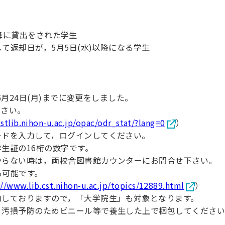
理工学研究所
理工の教育プログラム
ンシップについて
選抜 N全学統一方式
研究事務課
選抜 A個別方式
)以降に貸出をされた学生
て返却日が，5月5日(水)以降になる学生
型選抜
学試験（一般）
5月24日(月)までに変更をしました。
ださい。
cstlib.nihon-u.ac.jp/opac/odr_stat/?lang=0
）
ードを入力して，ログインしてください。
生証の16桁の数字です。
からない時は，両校舎図書館カウンターにお問合せ下さい。
も可能です。
://www.lib.cst.nihon-u.ac.jp/topics/12889.html
）
動しておりますので，「大学院生」も対象となります。
，汚損予防のためビニール等で養生した上で梱包してくださ