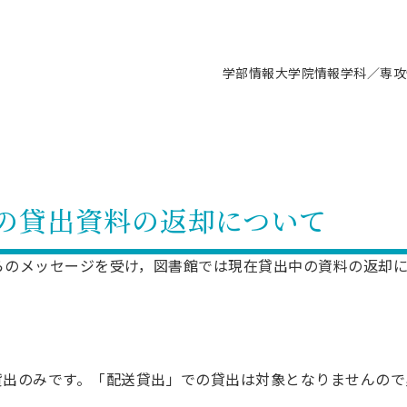
学部情報
大学院情報
学科／専攻
支援情報 ―セミナー・講座・相談等―
について（情報公開）
要
施設案内
キャンパス情報
入試情報・大学院の各種支援制度
学生生活サポート情報
就職支援体制
コーナー
研究上の目的に関する情報
理念
教育研究センター
ーツ施設（船橋校舎）
交通システム工学科／専攻
駿河台キャンパス
入試情報
入試日程
大型構造物試験センター
学生支援室（学生相談窓口）
建築学科／専攻
就職支援体制
推薦型選抜・編入学試験・総合
3卒向け
科の教育研究上の目的
科長メッセージ
ノプレース15
Tギャラリー（駿河台校舎）
船橋キャンパス
社会人大学院制度
募集人数
空気力学研究センター
障がい学生支援
公務員試験対策
抜（募集要項など）
の貸出資料の返却について
機械工学科／専攻
精密機械工学科／専攻
ャリア形成プログラム
者受入方針（アドミッション・ポ
取得状況
技術資料センター
山セミナーハウス
研究施設
大学院の各種支援制度
出願資格・認定
材料創造研究センター
学生寮・アパート紹介
教員採用試験対策
選抜募集要項
3卒向け
ー）
T MUSEUM）
院進学のススメ
内施設情報
未来博士工房
選考方法
先端材料科学センター
日本大学学生生徒等総合保障
資格・検定
枠選抜
電子工学科／専攻
応用情報工学科／情報科学
長からのメッセージを受け，図書館では現在貸出中の資料の返却
ャリア形成プログラム
理工学部の取り組み
ズマ理工学研究施設
情報
館
パワーアップセンター（PUC
入学者納入金
環境・防災都市共同研究セン
奨学金制度
キャリアデザインセンタ
ーストピックス
課程
験対策
実習センター
数学科／専攻
地理学専攻
生
情報
募集要項
マイクロ機能デバイス研究セ
保健室
あるご質問
学術交流
試験支援
学術交流
過去問題・解答・出題意図
工作技術センター
留学生制度
教育
情報冊子PDF版
試験出願前の相談（受験上の配慮
貸出のみです。「配送貸出」での貸出は対象となりませんので
受験上の配慮等について
交通総合試験路
動
ナビ