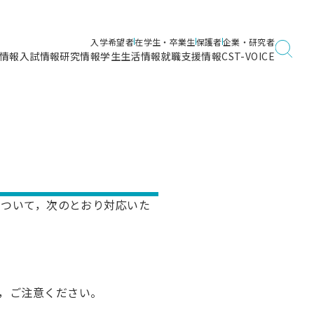
入学希望者
在学生・卒業生
保護者
企業・研究者
情報
入試情報
研究情報
学生生活情報
就職支援情報
CST-VOICE
デジタルガイドブック
海洋建築工学科／専攻
日本大学理工学部ガイド
日大理工に入って良かったこと
電子線利用研究施設
在学・卒業・成績等各種証明書発行
日大理工通信
女子こそサイエンス
量子科学研究所
通学・学割証の発行
理工サーキュラー
航空宇宙工学科／専攻
入試に関するお問い合わせ
健康診断証明書発行（＝保健室）
理工研News
制度
専攻
物質応用化学科／専攻
について，次のとおり対応いた
入試の多彩なポイント
学費
）
ター
ー
創設100周年記念サイト
量子理工学専攻
ンター
問い合わせ
，ご注意ください。