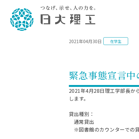
NEWS
2021年04月30日
在学生
理工学部概要
大学院・研究情報
学生生活
理工学部学科情報
在学生用就職
教育情報
大学院概
学生生活
理念・教育目標
入学者選抜募集人員
理工学研究所
学生食堂
土木工学科／専攻
個別相談
教育
教育
情報
スポ
学校
理工学部長からのメッセージ
令和8年度 出身校別合格者数
理工学研究所研究ジャーナル
サークル紹介
2028.
各学
研究
テク
CS
型選
緊急事態宣言中
まちづくり工学科／専攻
就職・キ
沿革
一般選抜 N全学統一方式 第1期
理工学部学術講演会
学部内イベント
入学
学位
科学
八海
一般
2027.
リシ
（CS
理工学部データ
一般選抜 A個別方式
研究者情報
大学
学部
校友
電気工学科／専攻
2021年4月28日理工学部
就職・キ
日本大学
プラ
します。
大学組織図
一般選抜 C共通テスト利用方式
日本大学研究情報データベース
教育
図書
ニュ
資格
公務員試
第1期
測量
物理学科／専攻
自己点検・評価
海外からの研究訪問
留学
防災
よく
海外
貸出種別：
教員採用
短期大学部
一般選抜 C共通テスト利用方式
通常貸出
地域連携・地域貢献活動
海外
一般
日本大学短期大学部（理工学部併
第2期
就職対策
入学
※図書館のカウンターでの
設・船橋校舎）
日本大学大学院 特別講義
FD活
等）
一般選抜 N全学統一方式 第2期
NU就職