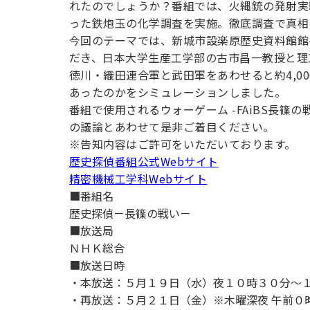
れたのでしょうか？番組では、火縄銃の発射実
用化学
NU就職ナビ
キャンパス案内
学科／
学科／
科／情
日大理工の教育
総合型選抜
科／専
った鉄炮玉の化学調査を実施。徹底調査で真相
専攻
専攻
報科学
一般選抜 N全学
インターンシップについて
攻
新たなタグライン、VIについて
今回のテーマでは、新城市設楽原歴史資料館館
帰国生選抜/外国人留学生選抜
専攻
一般選抜 A個別
だき、日本大学生産工学部の古市昌一教授と理
入学者納入金
総合型選抜
徳川・織田連合軍と武田軍をあわせると約4,0
物理学
量子理
数学科
地理学
あったのかをシミュレーションしました。
令和9年度 入学者選抜日程
編入学試験（一
科／専
工学専
／専攻
専攻
番組で使用されるウォーゲーム -FAiBS長
攻
攻
の議論とあわせて是非ご着目ください。
短期大学部
※告知内容はご許可をいただいております。
日本大学短期大学部（理工学部併
歴史探偵番組公式Webサイト
設・船橋校舎）
精密機械工学科Webサイト
■番組名
歴史探偵－長篠の戦い－
行きたい学科を選べる
■放送局
ＮＨＫ総合
■放送日時
・本放送：５月１９日（水）夜１０時３０分～
・再放送：５月２１日（金）※木曜深夜 午前０