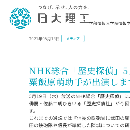
NEWS
学部情報
大学院情報
2021年05月13日
メディア
理工学部概要
大学院概要
理工学部学科情報
大学院・研究情報
学生生活
在学生用就職支援情報 ―セミナー・講座・
教育情報について（
入試情報・大学院の
学生生活施設案内
就職支援体制
相談等―
理念・教育目標
教育理念
入学者選抜募集人員
理工学研究所
学生食堂
交通シ
教育研究上の目
入試情報
情報教育研究セ
スポーツ施設（
就職支援体制
海洋建
土木工
建築学
学校推薦型選抜
個別相談コーナー
ステム
築工学
学科／
科／専
理工学部長からのメッセージ
研究科長メッセージ
令和8年度 出身校別合格者数
理工学研究所研究ジャーナル
サークル紹介
各学科の教育研
社会人大学院制
テクノプレース1
CSTギャラリー
公務員試験対策
型選抜（募集要
工学科
科／専
NHK総合「歴史探偵」
専攻
2028.3卒向け
攻
／専攻
攻
沿革
学位取得状況
一般選抜 N全学統一方式 第1期
理工学部学術講演会
学部内イベント
入学者受入方針
大学院の各種支
科学技術資料セ
八海山セミナー
教員採用試験対
一般選抜募集要
就職・キャリア形成プログラム
粟飯原萌助手が出演しま
リシー）
（CST MUSEU
理工学部データ
大学院進学のススメ
一般選抜 A個別方式
研究者情報
学部内施設情報
資格・検定
校友枠選抜
2027.3卒向け
日本大学理工学部の
まちづ
精密機
航空宇
プラズマ理工学
機械工
就職・キャリア形成プログラム
大学組織図
教育情報
くり工
一般選抜 C共通テスト利用方式
日本大学研究情報データベース
械工学
図書館
キャリアデザイ
宙工学
ニューストピッ
資格課程
5月19日（水）放送のNHK総合「歴史探偵」
学科／
学科／
第1期
科／専
測量実習センタ
科／専
公務員試験対策
俳優・佐藤二朗ひきいる「歴史探偵社」が今回
専攻
自己点検・評価
留学生
海外からの研究訪問
防災情報
よくあるご質問
海外学術交流
専攻
攻
攻
一般選抜 C共通テスト利用方式
す。
教員採用試験支援
地域連携・地域貢献活動
海外学術交流
一般教育
第2期
これまでの通説では『信長の鉄砲隊に武田の騎
入学試験出願前
就職対策情報冊子PDF版
応用情
日本大学大学院 特別講義
田の鉄砲隊や信長が準備した陳城についての研
物質応
FD活動
等）
一般選抜 N全学統一方式 第2期
電気工
電子工
報工学