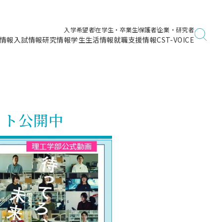
入学希望者
在学生・卒業生
保護者
企業・研究者
情報
入試情報
研究情報
学生生活情報
就職支援情報
CST-VOICE
デジタルガイドブック
海洋建築工学科／専攻
日本大学理工学部ガイド
日大理工に入って良かったこと
電子線利用研究施設
在学・卒業・成績等各種証明書発行
日大理工通信
女子こそサイエンス
量子科学研究所
通学・学割証の発行
イト公開中
理工サーキュラー
航空宇宙工学科／専攻
入試に関するお問い合わせ
健康診断証明書発行（＝保健室）
理工研News
制度
専攻
物質応用化学科／専攻
入試の多彩なポイント
学費
）
ター
ー
創設100周年記念サイト
量子理工学専攻
ンター
問い合わせ