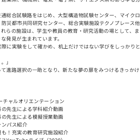
交通総合試験路をはじめ、大型構造物試験センター、マイク
・防災都市共同研究センター、総合実験施設テクノプレース
これらの施設は、学生や教員の教育・研究活動の場として、ま
々な発見が生まれています。
実際に実験をして確かめ、机上だけではない学びをしっかり
く。」
って進路選択の一助となり、新たな夢の扉をみつけるきっかけ
ーチャルオリエンテーション
科の先生による学科紹介動画
科の先生による模擬授業動画
ャンパス紹介
模も！充実の教育研究施設紹介
ouTubeライブ（2020）