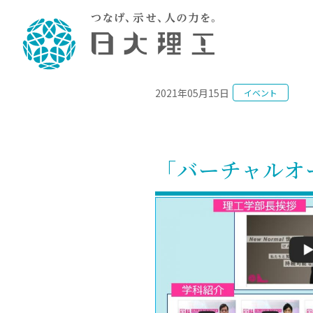
NEWS
2021年05月15日
イベント
理工学部概要
大学院・研究情報
学生生活
理工学部学科情報
在学生用就職
教育情報
大学院概
学生生活
理念・教育目標
入学者選抜募集人員
理工学研究所
学生食堂
土木工学科／専攻
個別相談
教育
教育
情報
スポ
学校
理工学部長からのメッセージ
令和8年度 出身校別合格者数
理工学研究所研究ジャーナル
サークル紹介
2028.
各学
研究
テク
CS
型選
「バーチャルオ
まちづくり工学科／専攻
就職・キ
沿革
一般選抜 N全学統一方式 第1期
理工学部学術講演会
学部内イベント
入学
学位
科学
八海
一般
2027.
リシ
（CS
理工学部データ
一般選抜 A個別方式
研究者情報
大学
学部
校友
電気工学科／専攻
就職・キ
日本大学
プラ
大学組織図
一般選抜 C共通テスト利用方式
日本大学研究情報データベース
教育
図書
ニュ
資格
公務員試
第1期
測量
物理学科／専攻
自己点検・評価
海外からの研究訪問
留学
防災
よく
海外
教員採用
短期大学部
一般選抜 C共通テスト利用方式
地域連携・地域貢献活動
海外
一般
日本大学短期大学部（理工学部併
第2期
就職対策
入学
設・船橋校舎）
日本大学大学院 特別講義
FD活
等）
一般選抜 N全学統一方式 第2期
NU就職