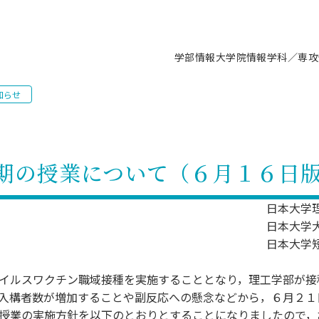
学部情報
大学院情報
学科／専攻
知らせ
支援情報 ―セミナー・講座・相談等―
について（情報公開）
要
施設案内
キャンパス情報
入試情報・大学院の各種支援制度
学生生活サポート情報
就職支援体制
コーナー
研究上の目的に関する情報
理念
教育研究センター
ーツ施設（船橋校舎）
交通システム工学科／専攻
駿河台キャンパス
入試情報
入試日程
大型構造物試験センター
学生支援室（学生相談窓口）
建築学科／専攻
就職支援体制
推薦型選抜・編入学試験・総合
3卒向け
科の教育研究上の目的
科長メッセージ
ノプレース15
Tギャラリー（駿河台校舎）
船橋キャンパス
社会人大学院制度
募集人数
空気力学研究センター
障がい学生支援
公務員試験対策
抜（募集要項など）
期の授業について（６月１６日
機械工学科／専攻
精密機械工学科／専攻
ャリア形成プログラム
者受入方針（アドミッション・ポ
取得状況
技術資料センター
山セミナーハウス
研究施設
大学院の各種支援制度
出願資格・認定
材料創造研究センター
学生寮・アパート紹介
教員採用試験対策
選抜募集要項
3卒向け
ー）
T MUSEUM）
院進学のススメ
内施設情報
未来博士工房
選考方法
先端材料科学センター
日本大学学生生徒等総合保障
資格・検定
枠選抜
電子工学科／専攻
応用情報工学科／情報科学
日本大学
ャリア形成プログラム
理工学部の取り組み
ズマ理工学研究施設
日本大学
情報
館
パワーアップセンター（PUC
入学者納入金
環境・防災都市共同研究セン
奨学金制度
キャリアデザインセンタ
ーストピックス
課程
験対策
日本大学
実習センター
数学科／専攻
地理学専攻
生
情報
募集要項
マイクロ機能デバイス研究セ
保健室
あるご質問
学術交流
試験支援
イルスワクチン職域接種を実施することとなり，理工学部が接
学術交流
過去問題・解答・出題意図
工作技術センター
留学生制度
教育
情報冊子PDF版
試験出願前の相談（受験上の配慮
入構者数が増加することや副反応への懸念などから，６月２１
受験上の配慮等について
交通総合試験路
動
ナビ
授業の実施方針を以下のとおりとすることになりましたので，