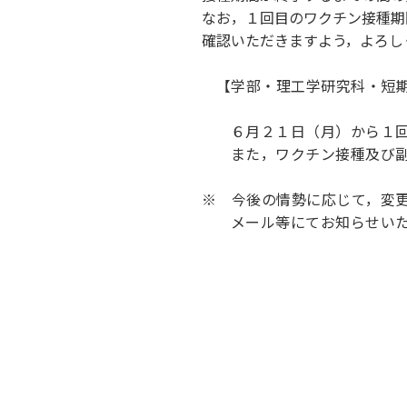
キャンパス案内
なお，１回目のワクチン接種期
日大
総合型選抜
インター
確認いただきますよう，よろし
一般
行きたい学科を選べる
新たなタグライン、VIについて
帰国生選抜/外国人留学生選抜
一般
【学部・理工学研究科・短
入学者納入金
総合
令和9年度 入学者選抜日程
編入
６月２１日（月）から１
また，ワクチン接種及び
※ 今後の情勢に応じて，変更
メール等にてお知らせい