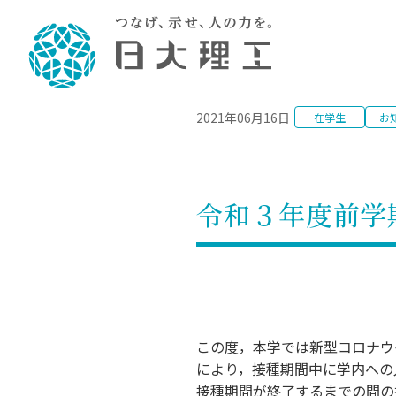
NEWS
2021年06月16日
在学生
お
理工学部概要
大学院・研究情報
学生生活
理工学部学科情報
在学生用就職
教育情報
大学院概
学生生活
理念・教育目標
入学者選抜募集人員
理工学研究所
学生食堂
土木工学科／専攻
個別相談
教育
教育
情報
スポ
学校
理工学部長からのメッセージ
令和8年度 出身校別合格者数
理工学研究所研究ジャーナル
サークル紹介
2028.
各学
研究
テク
CS
型選
令和３年度前学
まちづくり工学科／専攻
就職・キ
沿革
一般選抜 N全学統一方式 第1期
理工学部学術講演会
学部内イベント
入学
学位
科学
八海
一般
2027.
リシ
（CS
理工学部データ
一般選抜 A個別方式
研究者情報
大学
学部
校友
電気工学科／専攻
就職・キ
日本大学
プラ
大学組織図
一般選抜 C共通テスト利用方式
日本大学研究情報データベース
教育
図書
ニュ
資格
公務員試
第1期
測量
物理学科／専攻
自己点検・評価
海外からの研究訪問
留学
防災
よく
海外
教員採用
短期大学部
一般選抜 C共通テスト利用方式
この度，本学では新型コロナウ
地域連携・地域貢献活動
海外
一般
日本大学短期大学部（理工学部併
第2期
就職対策
入学
により，接種期間中に学内への
設・船橋校舎）
日本大学大学院 特別講義
FD活
等）
一般選抜 N全学統一方式 第2期
NU就職
接種期間が終了するまでの間の