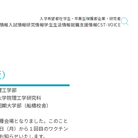
入学希望者
在学生・卒業生
保護者
企業・研究者
情報
入試情報
研究情報
学生生活情報
就職支援情報
CST-VOICE
デジタルガイドブック
海洋建築工学科／専攻
日本大学理工学部ガイド
日大理工に入って良かったこと
電子線利用研究施設
在学・卒業・成績等各種証明書発行
日大理工通信
女子こそサイエンス
量子科学研究所
通学・学割証の発行
版）
理工サーキュラー
航空宇宙工学科／専攻
入試に関するお問い合わせ
健康診断証明書発行（＝保健室）
理工研News
制度
専攻
物質応用化学科／専攻
理工学部
入試の多彩なポイント
学費
大学院理工学研究科
）
ター
ー
創設100周年記念サイト
短期大学部（船橋校舎）
量子理工学専攻
ンター
問い合わせ
種会場となりました。このこと
日（月）から１回目のワクチン
お知らせいたします。