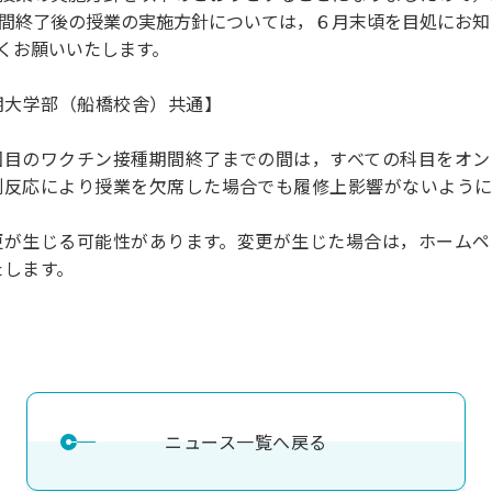
間終了後の授業の実施方針については，６月末頃を目処にお知
理工学研究所
理工の教育プログラム
ンシップについて
くお願いいたします。
選抜 N全学統一方式
研究事務課
選抜 A個別方式
期大学部（船橋校舎）共通】
型選抜
学試験（一般）
回目のワクチン接種期間終了までの間は，すべての科目をオン
副反応により授業を欠席した場合でも履修上影響がないように
が生じる可能性があります。変更が生じた場合は，ホームペー
たします。
ニュース一覧へ戻る