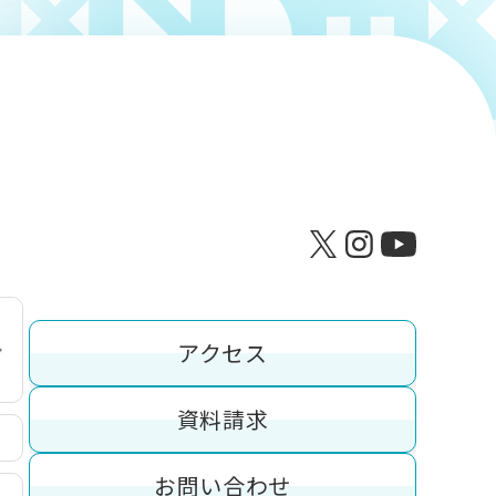
アクセス
資料請求
お問い合わせ