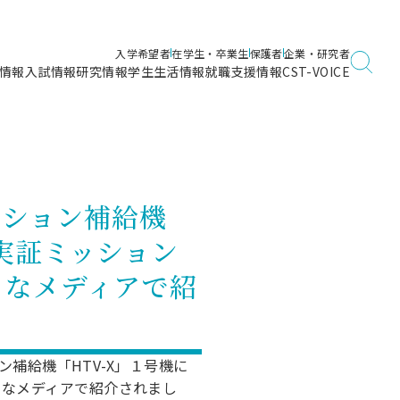
入学希望者
在学生・卒業生
保護者
企業・研究者
情報
入試情報
研究情報
学生生活情報
就職支援情報
CST-VOICE
デジタルガイドブック
海洋建築工学科／専攻
日本大学理工学部ガイド
日大理工に入って良かったこと
電子線利用研究施設
在学・卒業・成績等各種証明書発行
日大理工通信
女子こそサイエンス
量子科学研究所
通学・学割証の発行
ーション補給機
理工サーキュラー
航空宇宙工学科／専攻
入試に関するお問い合わせ
健康診断証明書発行（＝保健室）
理工研News
実証ミッション
制度
専攻
物質応用化学科／専攻
入試の多彩なポイント
学費
々なメディアで紹
）
ター
ー
創設100周年記念サイト
量子理工学専攻
ンター
問い合わせ
ン補給機「HTV-X」１号機に
々なメディアで紹介されまし