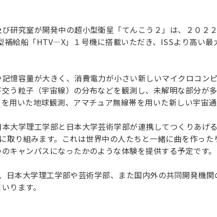
理工学研究所
理工の教育プログラム
ンシップについて
選抜 N全学統一方式
研究事務課
及び研究室が開発中の超小型衛星「てんこう２」は、２０２
選抜 A個別方式
新型補給船「HTV―X」１号機に搭載いただき、ISSより高い
型選抜
学試験（一般）
や記憶容量が大きく、消費電力が小さい新しいマイクロコン
び交う粒子（宇宙線）の分布などを観測し、未解明な部分が
ラを用いた地球観測、アマチュア無線帯を用いた新しい宇宙通
日本大学理工学部と日本大学芸術学部が連携してつくりあげ
ampus」に取り組みます。これは世界中の人たちと一緒に曲を作
つのキャンパスになったかのような体験を提供する予定です。
 BD、日本大学理工学部や芸術学部、また国内外の共同開発機
まいります。