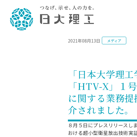
NEWS
2021年08月13日
メディア
理工学部概要
大学院・研究情報
学生生活
理工学部学科情報
在学生用就職
教育情報
大学院概
学生生活
理念・教育目標
入学者選抜募集人員
理工学研究所
学生食堂
土木工学科／専攻
個別相談
教育
教育
情報
スポ
学校
理工学部長からのメッセージ
令和8年度 出身校別合格者数
理工学研究所研究ジャーナル
サークル紹介
2028.
各学
研究
テク
CS
型選
「日本大学理工学
まちづくり工学科／専攻
就職・キ
沿革
一般選抜 N全学統一方式 第1期
理工学部学術講演会
学部内イベント
入学
学位
科学
八海
一般
「HTV-X」
2027.
リシ
（CS
理工学部データ
一般選抜 A個別方式
研究者情報
大学
学部
校友
電気工学科／専攻
就職・キ
日本大学
プラ
に関する業務提
大学組織図
一般選抜 C共通テスト利用方式
日本大学研究情報データベース
教育
図書
ニュ
資格
公務員試
第1期
測量
物理学科／専攻
介されました。
自己点検・評価
海外からの研究訪問
留学
防災
よく
海外
教員採用
短期大学部
一般選抜 C共通テスト利用方式
地域連携・地域貢献活動
海外
一般
日本大学短期大学部（理工学部併
第2期
就職対策
８月５日にプレスリリースしまし
入学
設・船橋校舎）
日本大学大学院 特別講義
おける超小型衛星放出技術実
FD活
等）
一般選抜 N全学統一方式 第2期
NU就職