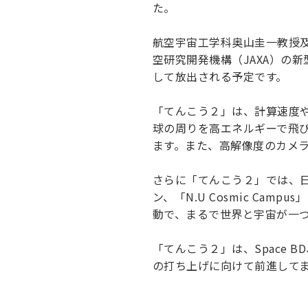
た。
キャンパス案内
日大
総合型選抜
インター
一般
行きたい学科を選べる
新たなタグライン、VIについて
航空宇宙工学科奥山圭一教授
帰国生選抜/外国人留学生選抜
一般
空研究開発機構（JAXA）の
入学者納入金
総合
して放出される予定です。
令和9年度 入学者選抜日程
編入
「てんこう２」は、計算速度
球の周りを高エネルギーで飛
ます。また、高解像度のカメ
さらに「てんこう２」では、
ン、「N.U Cosmic C
動で、まるで世界と宇宙が一
「てんこう２」は、Space
の打ち上げに向けて前進して