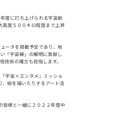
２年度に打ち上げられる宇宙航
最大高度５００キロ程度まで上昇
ピュータを搭載予定であり、地
多い「宇宙線」の解明に貢献し
信技術の確立も目指します。
る「宇宙×エンタメ」ミッショ
ったり、絵を描いたりするアート活
関の皆様と一緒に２０２２年度中