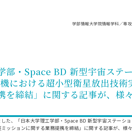
学部情報
大学院情報
学科／専攻
支援情報 ―セミナー・講座・相談等―
について（情報公開）
要
施設案内
キャンパス情報
入試情報・大学院の各種支援制度
学生生活サポート情報
就職支援体制
コーナー
研究上の目的に関する情報
理念
教育研究センター
ーツ施設（船橋校舎）
交通システム工学科／専攻
駿河台キャンパス
入試情報
入試日程
大型構造物試験センター
学生支援室（学生相談窓口）
建築学科／専攻
就職支援体制
推薦型選抜・編入学試験・総合
3卒向け
科の教育研究上の目的
科長メッセージ
ノプレース15
Tギャラリー（駿河台校舎）
船橋キャンパス
社会人大学院制度
募集人数
空気力学研究センター
障がい学生支援
公務員試験対策
抜（募集要項など）
部・Space BD 新型宇宙ステ
機械工学科／専攻
精密機械工学科／専攻
ャリア形成プログラム
者受入方針（アドミッション・ポ
取得状況
技術資料センター
山セミナーハウス
研究施設
大学院の各種支援制度
出願資格・認定
材料創造研究センター
学生寮・アパート紹介
教員採用試験対策
選抜募集要項
１号機における超小型衛星放出技術
3卒向け
ー）
T MUSEUM）
院進学のススメ
内施設情報
未来博士工房
選考方法
先端材料科学センター
日本大学学生生徒等総合保障
資格・検定
枠選抜
電子工学科／専攻
応用情報工学科／情報科学
ャリア形成プログラム
理工学部の取り組み
ズマ理工学研究施設
携を締結」に関する記事が、様
情報
館
パワーアップセンター（PUC
入学者納入金
環境・防災都市共同研究セン
奨学金制度
キャリアデザインセンタ
ーストピックス
課程
験対策
実習センター
数学科／専攻
地理学専攻
生
情報
募集要項
マイクロ機能デバイス研究セ
保健室
あるご質問
学術交流
試験支援
学術交流
過去問題・解答・出題意図
工作技術センター
留学生制度
教育
情報冊子PDF版
た、「日本大学理工学部・Space BD 新型宇宙ステーショ
試験出願前の相談（受験上の配慮
受験上の配慮等について
交通総合試験路
証ミッションに関する業務提携を締結」に関する記事が、様
動
ナビ