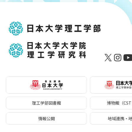
理工学部図書館
博物館（CST 
情報公開
地域連携・