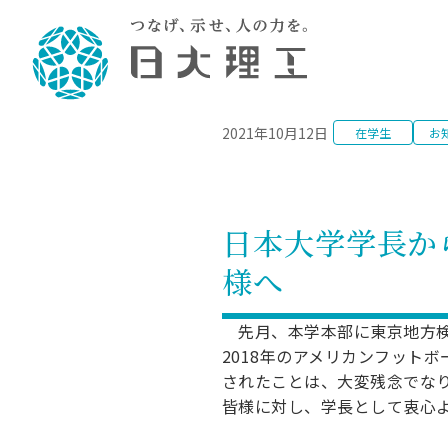
NEWS
2021年10月12日
在学生
お
理工学部概要
大学院・研究情報
学生生活
理工学部学科情報
在学生用就職
教育情報
大学院概
学生生活
理念・教育目標
入学者選抜募集人員
理工学研究所
学生食堂
土木工学科／専攻
個別相談
教育
教育
情報
スポ
学校
理工学部長からのメッセージ
令和8年度 出身校別合格者数
理工学研究所研究ジャーナル
サークル紹介
2028.
各学
研究
テク
CS
型選
日本大学学長か
まちづくり工学科／専攻
就職・キ
沿革
一般選抜 N全学統一方式 第1期
理工学部学術講演会
学部内イベント
入学
学位
科学
八海
一般
様へ
2027.
リシ
（CS
理工学部データ
一般選抜 A個別方式
研究者情報
大学
学部
校友
電気工学科／専攻
就職・キ
日本大学
プラ
大学組織図
一般選抜 C共通テスト利用方式
日本大学研究情報データベース
教育
図書
ニュ
資格
先月、本学本部に東京地方検
公務員試
第1期
測量
物理学科／専攻
2018年のアメリカンフット
自己点検・評価
海外からの研究訪問
留学
防災
よく
海外
教員採用
短期大学部
一般選抜 C共通テスト利用方式
されたことは、大変残念でな
地域連携・地域貢献活動
海外
一般
日本大学短期大学部（理工学部併
第2期
就職対策
皆様に対し、学長として衷心
入学
設・船橋校舎）
日本大学大学院 特別講義
FD活
等）
一般選抜 N全学統一方式 第2期
NU就職