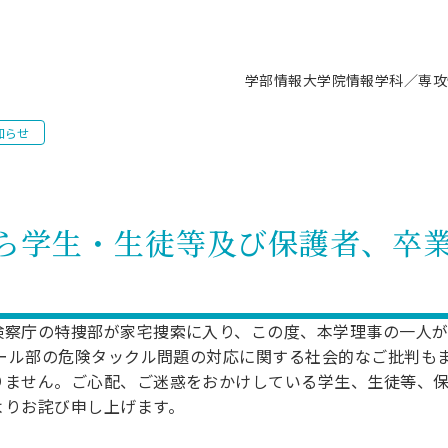
学部情報
大学院情報
学科／専攻
知らせ
支援情報 ―セミナー・講座・相談等―
について（情報公開）
要
施設案内
キャンパス情報
入試情報・大学院の各種支援制度
学生生活サポート情報
就職支援体制
コーナー
研究上の目的に関する情報
理念
教育研究センター
ーツ施設（船橋校舎）
交通システム工学科／専攻
駿河台キャンパス
入試情報
入試日程
大型構造物試験センター
学生支援室（学生相談窓口）
建築学科／専攻
就職支援体制
推薦型選抜・編入学試験・総合
3卒向け
科の教育研究上の目的
科長メッセージ
ノプレース15
Tギャラリー（駿河台校舎）
船橋キャンパス
社会人大学院制度
募集人数
空気力学研究センター
障がい学生支援
公務員試験対策
抜（募集要項など）
ら学生・生徒等及び保護者、卒
機械工学科／専攻
精密機械工学科／専攻
ャリア形成プログラム
者受入方針（アドミッション・ポ
取得状況
技術資料センター
山セミナーハウス
研究施設
大学院の各種支援制度
出願資格・認定
材料創造研究センター
学生寮・アパート紹介
教員採用試験対策
選抜募集要項
3卒向け
ー）
T MUSEUM）
院進学のススメ
内施設情報
未来博士工房
選考方法
先端材料科学センター
日本大学学生生徒等総合保障
資格・検定
枠選抜
電子工学科／専攻
応用情報工学科／情報科学
ャリア形成プログラム
理工学部の取り組み
ズマ理工学研究施設
情報
館
パワーアップセンター（PUC
入学者納入金
環境・防災都市共同研究セン
奨学金制度
キャリアデザインセンタ
ーストピックス
課程
察庁の特捜部が家宅捜索に入り、この度、本学理事の一人が
験対策
実習センター
数学科／専攻
地理学専攻
ボール部の危険タックル問題の対応に関する社会的なご批判も
生
情報
募集要項
マイクロ機能デバイス研究セ
保健室
あるご質問
学術交流
試験支援
りません。ご心配、ご迷惑をおかけしている学生、生徒等、
学術交流
過去問題・解答・出題意図
工作技術センター
留学生制度
教育
情報冊子PDF版
よりお詫び申し上げます。
試験出願前の相談（受験上の配慮
受験上の配慮等について
交通総合試験路
動
ナビ