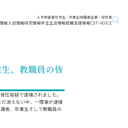
入学希望者
在学生・卒業生
保護者
企業・研究者
情報
入試情報
研究情報
学生生活情報
就職支援情報
CST-VOICE
デジタルガイドブック
海洋建築工学科／専攻
日本大学理工学部ガイド
日大理工に入って良かったこと
電子線利用研究施設
在学・卒業・成績等各種証明書発行
日大理工通信
女子こそサイエンス
量子科学研究所
通学・学割証の発行
業生、教職員の皆
理工サーキュラー
航空宇宙工学科／専攻
入試に関するお問い合わせ
健康診断証明書発行（＝保健室）
理工研News
制度
専攻
物質応用化学科／専攻
入試の多彩なポイント
学費
）
ター
ー
創設100周年記念サイト
背任容疑で逮捕されました。
量子理工学専攻
まだ消えない中、一理事が逮捕
ンター
問い合わせ
保護者、卒業生そして教職員の