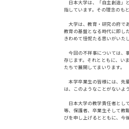
日本大学は、「自主創造」と
キャンパス案内
日大
総合型選抜
インター
指しています。その理念のも
一般
行きたい学科を選べる
新たなタグライン、VIについて
帰国生選抜/外国人留学生選抜
一般
大学は、教育・研究の府であ
入学者納入金
総合
教育の基盤となる時代に即し
きわめて忸怩たる思いがいた
令和9年度 入学者選抜日程
編入
今回の不祥事については、事
存じます。それとともに、い
たちで展開してまいります。
本学卒業生の皆様には、先輩
は、このようなことがないよ
日本大学の教学責任者として
等、保護者、卒業生そして教
びを申し上げるとともに、今