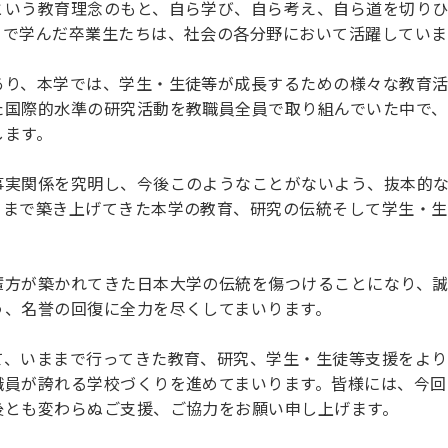
いう教育理念のもと、自ら学び、自ら考え、自ら道を切りひ
理工学研究所
理工の教育プログラム
ンシップについて
とで学んだ卒業生たちは、社会の各分野において活躍していま
選抜 N全学統一方式
研究事務課
選抜 A個別方式
り、本学では、学生・生徒等が成長するための様々な教育活
型選抜
た国際的水準の研究活動を教職員全員で取り組んでいた中で
します。
学試験（一般）
実関係を究明し、今後このようなことがないよう、抜本的な
ままで築き上げてきた本学の教育、研究の伝統そして学生・
方が築かれてきた日本大学の伝統を傷つけることになり、誠
う、名誉の回復に全力を尽くしてまいります。
、いままで行ってきた教育、研究、学生・生徒等支援をより
職員が誇れる学校づくりを進めてまいります。皆様には、今回
後とも変わらぬご支援、ご協力をお願い申し上げます。