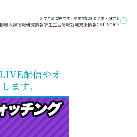
入学希望者
在学生・卒業生
保護者
企業・研究者
情報
入試情報
研究情報
学生生活情報
就職支援情報
CST-VOICE
デジタルガイドブック
海洋建築工学科／専攻
日本大学理工学部ガイド
日大理工に入って良かったこと
電子線利用研究施設
在学・卒業・成績等各種証明書発行
日大理工通信
女子こそサイエンス
量子科学研究所
通学・学割証の発行
eLIVE配信やオ
理工サーキュラー
航空宇宙工学科／専攻
入試に関するお問い合わせ
健康診断証明書発行（＝保健室）
理工研News
たします。
制度
専攻
物質応用化学科／専攻
入試の多彩なポイント
学費
）
ター
ー
創設100周年記念サイト
量子理工学専攻
ンター
問い合わせ