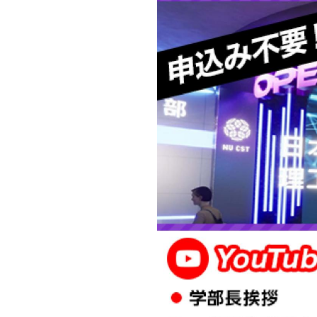
キャンパス案内
日大
総合型選抜
インター
一般
行きたい学科を選べる
新たなタグライン、VIについて
帰国生選抜/外国人留学生選抜
一般
入学者納入金
総合
令和9年度 入学者選抜日程
編入