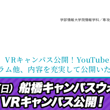
学部情報
大学院情報
学科／専攻
支援情報 ―セミナー・講座・相談等―
について（情報公開）
要
施設案内
キャンパス情報
入試情報・大学院の各種支援制度
学生生活サポート情報
就職支援体制
コーナー
研究上の目的に関する情報
理念
教育研究センター
ーツ施設（船橋校舎）
交通システム工学科／専攻
駿河台キャンパス
入試情報
入試日程
大型構造物試験センター
学生支援室（学生相談窓口）
建築学科／専攻
就職支援体制
推薦型選抜・編入学試験・総合
3卒向け
科の教育研究上の目的
科長メッセージ
ノプレース15
Tギャラリー（駿河台校舎）
船橋キャンパス
社会人大学院制度
募集人数
空気力学研究センター
障がい学生支援
公務員試験対策
抜（募集要項など）
)】VRキャンパス公開！YouTub
機械工学科／専攻
精密機械工学科／専攻
ャリア形成プログラム
者受入方針（アドミッション・ポ
取得状況
技術資料センター
山セミナーハウス
研究施設
大学院の各種支援制度
出願資格・認定
材料創造研究センター
学生寮・アパート紹介
教員採用試験対策
選抜募集要項
ラム他、内容を充実して公開い
3卒向け
ー）
T MUSEUM）
院進学のススメ
内施設情報
未来博士工房
選考方法
先端材料科学センター
日本大学学生生徒等総合保障
資格・検定
枠選抜
電子工学科／専攻
応用情報工学科／情報科学
ャリア形成プログラム
理工学部の取り組み
ズマ理工学研究施設
情報
館
パワーアップセンター（PUC
入学者納入金
環境・防災都市共同研究セン
奨学金制度
キャリアデザインセンタ
ーストピックス
課程
験対策
実習センター
数学科／専攻
地理学専攻
生
情報
募集要項
マイクロ機能デバイス研究セ
保健室
あるご質問
学術交流
試験支援
学術交流
過去問題・解答・出題意図
工作技術センター
留学生制度
教育
情報冊子PDF版
試験出願前の相談（受験上の配慮
受験上の配慮等について
交通総合試験路
動
ナビ