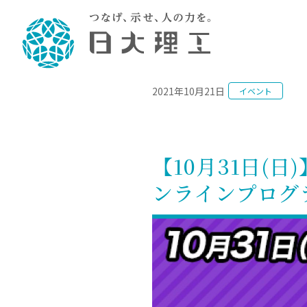
NEWS
2021年10月21日
イベント
理工学部概要
大学院・研究情報
学生生活
理工学部学科情報
在学生用就職
教育情報
大学院概
学生生活
理念・教育目標
入学者選抜募集人員
理工学研究所
学生食堂
土木工学科／専攻
個別相談
教育
教育
情報
スポ
学校
理工学部長からのメッセージ
令和8年度 出身校別合格者数
理工学研究所研究ジャーナル
サークル紹介
2028.
各学
研究
テク
CS
型選
【10月31日(日
まちづくり工学科／専攻
就職・キ
沿革
一般選抜 N全学統一方式 第1期
理工学部学術講演会
学部内イベント
入学
学位
科学
八海
一般
ンラインプログ
2027.
リシ
（CS
理工学部データ
一般選抜 A個別方式
研究者情報
大学
学部
校友
電気工学科／専攻
就職・キ
日本大学
プラ
大学組織図
一般選抜 C共通テスト利用方式
日本大学研究情報データベース
教育
図書
ニュ
資格
公務員試
第1期
測量
物理学科／専攻
自己点検・評価
海外からの研究訪問
留学
防災
よく
海外
教員採用
短期大学部
一般選抜 C共通テスト利用方式
地域連携・地域貢献活動
海外
一般
日本大学短期大学部（理工学部併
第2期
就職対策
入学
設・船橋校舎）
日本大学大学院 特別講義
FD活
等）
一般選抜 N全学統一方式 第2期
NU就職