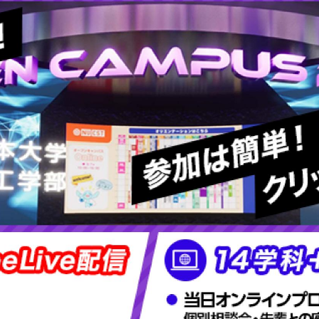
理工学研究所
理工の教育プログラム
ンシップについて
選抜 N全学統一方式
研究事務課
選抜 A個別方式
型選抜
学試験（一般）