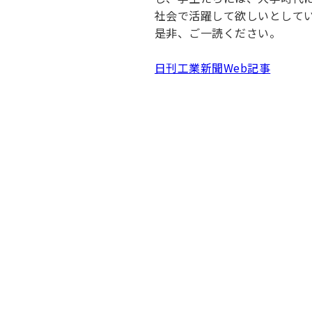
キャンパス案内
社会で活躍して欲しいとして
日大
総合型選抜
インター
一般
行きたい学科を選べる
是非、ご一読ください。
新たなタグライン、VIについて
帰国生選抜/外国人留学生選抜
一般
日刊工業新聞Web記事
入学者納入金
総合
令和9年度 入学者選抜日程
編入