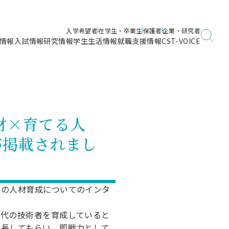
入学希望者
在学生・卒業生
保護者
企業・研究者
情報
入試情報
研究情報
学生生活情報
就職支援情報
CST-VOICE
デジタルガイドブック
海洋建築工学科／専攻
日本大学理工学部ガイド
日大理工に入って良かったこと
電子線利用研究施設
在学・卒業・成績等各種証明書発行
日大理工通信
女子こそサイエンス
量子科学研究所
通学・学割証の発行
材×育てる人
理工サーキュラー
航空宇宙工学科／専攻
入試に関するお問い合わせ
健康診断証明書発行（＝保健室）
理工研News
が掲載されまし
制度
専攻
物質応用化学科／専攻
入試の多彩なポイント
学費
）
ター
ー
創設100周年記念サイト
量子理工学専攻
ンター
問い合わせ
長の人材育成についてのインタ
世代の技術者を育成していると
成長してもらい、即戦力として