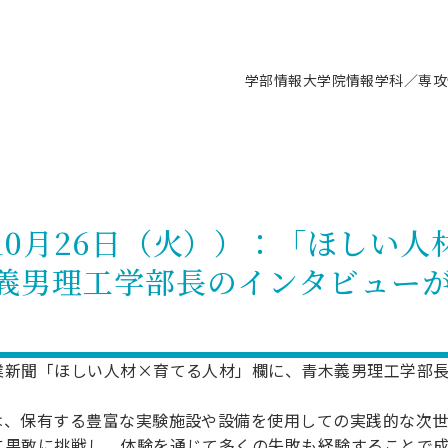
学部情報
大学院情報
学科／専攻
支援情報 ―セミナー・講座・相談等―
について（情報公開）
要
施設案内
キャンパス情報
入試情報・大学院の各種支援制度
学生生活サポート情報
就職支援体制
コーナー
研究上の目的に関する情報
理念
教育研究センター
ーツ施設（船橋校舎）
交通システム工学科／専攻
駿河台キャンパス
入試情報
入試日程
大型構造物試験センター
学生支援室（学生相談窓口）
建築学科／専攻
就職支援体制
推薦型選抜・編入学試験・総合
3卒向け
科の教育研究上の目的
科長メッセージ
ノプレース15
Tギャラリー（駿河台校舎）
船橋キャンパス
社会人大学院制度
募集人数
空気力学研究センター
障がい学生支援
公務員試験対策
抜（募集要項など）
10月26日（火））：「ほしい人
機械工学科／専攻
精密機械工学科／専攻
ャリア形成プログラム
者受入方針（アドミッション・ポ
取得状況
技術資料センター
山セミナーハウス
研究施設
大学院の各種支援制度
出願資格・認定
材料創造研究センター
学生寮・アパート紹介
教員採用試験対策
選抜募集要項
義男理工学部長のインタビュー
3卒向け
ー）
T MUSEUM）
院進学のススメ
内施設情報
未来博士工房
選考方法
先端材料科学センター
日本大学学生生徒等総合保障
資格・検定
枠選抜
電子工学科／専攻
応用情報工学科／情報科学
ャリア形成プログラム
理工学部の取り組み
ズマ理工学研究施設
情報
館
パワーアップセンター（PUC
入学者納入金
環境・防災都市共同研究セン
奨学金制度
キャリアデザインセンタ
ーストピックス
課程
験対策
実習センター
数学科／専攻
地理学専攻
生
情報
募集要項
マイクロ機能デバイス研究セ
保健室
あるご質問
学術交流
試験支援
業新聞「ほしい人材×育てる人材」欄に、青木義男理工学部
学術交流
過去問題・解答・出題意図
工作技術センター
留学生制度
教育
情報冊子PDF版
試験出願前の相談（受験上の配慮
は、保有する豊富な実験施設や設備を使用しての実践的な次
受験上の配慮等について
交通総合試験路
動
ナビ
に果敢に挑戦し、体験を通じて多くの失敗も経験することで