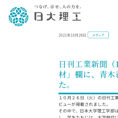
NEWS
2021年10月28日
メディア
理工学部概要
大学院・研究情報
学生生活
理工学部学科情報
在学生用就職
教育情報
大学院概
学生生活
理念・教育目標
入学者選抜募集人員
理工学研究所
学生食堂
土木工学科／専攻
個別相談
教育
教育
情報
スポ
学校
理工学部長からのメッセージ
令和8年度 出身校別合格者数
理工学研究所研究ジャーナル
サークル紹介
2028.
各学
研究
テク
CS
型選
日刊工業新聞（
まちづくり工学科／専攻
就職・キ
沿革
一般選抜 N全学統一方式 第1期
理工学部学術講演会
学部内イベント
入学
学位
科学
八海
一般
材」欄に、青木
2027.
リシ
（CS
理工学部データ
一般選抜 A個別方式
研究者情報
大学
学部
校友
電気工学科／専攻
就職・キ
日本大学
プラ
た。
大学組織図
一般選抜 C共通テスト利用方式
日本大学研究情報データベース
教育
図書
ニュ
資格
公務員試
第1期
測量
物理学科／専攻
自己点検・評価
海外からの研究訪問
留学
防災
よく
海外
教員採用
１０月２６日（火）の日刊工
短期大学部
一般選抜 C共通テスト利用方式
地域連携・地域貢献活動
ビューが掲載されました。
海外
一般
日本大学短期大学部（理工学部併
第2期
就職対策
入学
その中で、日本大学理工学部
設・船橋校舎）
日本大学大学院 特別講義
FD活
等）
一般選抜 N全学統一方式 第2期
NU就職
し、学生たちには、大学時代