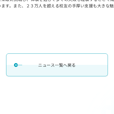
理工学研究所
います。また、２３万人を超える校友の手厚い支援も大きな魅
理工の教育プログラム
ンシップについて
選抜 N全学統一方式
研究事務課
選抜 A個別方式
型選抜
学試験（一般）
ニュース一覧へ戻る