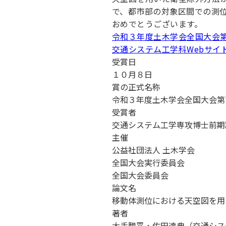
キャンパス案内
で、都市部の対象区間での測
日大
総合型選抜
インター
一般
行きたい学科を選べる
おめでとうございます。
新たなタグライン、VIについて
帰国生選抜/外国人留学生選抜
一般
令和３年度土木学会全国大会第
交通システム工学科Webサイ
入学者納入金
総合
受賞日
令和9年度 入学者選抜日程
編入
１０月８日
賞の正式名称
令和３年度土木学会全国大会第
受賞者
交通システム工学専攻博士前期
主催
公益社団法人 土木学会
全国大会実行委員会
全国大会委員会
論文名
移動体測位における天空図を用
著者
大手駿平・佐田達典（交通シス