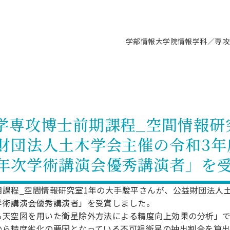
学部情報
大学院情報
学科／専攻
支援情報 ―セミナー・講座・相談等―
について（情報公開）
要
施設案内
キャンパス情報
入試情報・大学院の各種支援制度
学生生活サポート情報
就職支援体制
コーナー
研究上の目的に関する情報
理念
教育研究センター
ーツ施設（船橋校舎）
交通システム工学科／専攻
駿河台キャンパス
入試情報
入試日程
大型構造物試験センター
学生支援室（学生相談窓口）
建築学科／専攻
就職支援体制
推薦型選抜・編入学試験・総合
3卒向け
科の教育研究上の目的
科長メッセージ
ノプレース15
Tギャラリー（駿河台校舎）
船橋キャンパス
社会人大学院制度
募集人数
空気力学研究センター
障がい学生支援
公務員試験対策
抜（募集要項など）
学専攻博士前期課程_空間情報研
機械工学科／専攻
精密機械工学科／専攻
ャリア形成プログラム
者受入方針（アドミッション・ポ
取得状況
技術資料センター
山セミナーハウス
研究施設
大学院の各種支援制度
出願資格・認定
材料創造研究センター
学生寮・アパート紹介
教員採用試験対策
選抜募集要項
財団法人土木学会主催の令和3年
3卒向け
ー）
T MUSEUM）
院進学のススメ
内施設情報
未来博士工房
選考方法
先端材料科学センター
日本大学学生生徒等総合保障
資格・検定
枠選抜
電子工学科／専攻
応用情報工学科／情報科学
ャリア形成プログラム
理工学部の取り組み
ズマ理工学研究施設
年次学術講演会優秀講演者」を
情報
館
パワーアップセンター（PUC
入学者納入金
環境・防災都市共同研究セン
奨学金制度
キャリアデザインセンタ
ーストピックス
課程
験対策
実習センター
数学科／専攻
地理学専攻
生
情報
募集要項
マイクロ機能デバイス研究セ
保健室
あるご質問
学術交流
試験支援
課程_空間情報研究室1年の大手駿平さんが、公益財団法人
学術講演会優秀講演者」を受賞しました。
学術交流
過去問題・解答・出題意図
工作技術センター
留学生制度
教育
情報冊子PDF版
試験出願前の相談（受験上の配慮
る天空図を用いた衛星除外方法による精度向上効果の分析」で
受験上の配慮等について
交通総合試験路
動
ナビ
から精度劣化の要因となっている不可視衛星の抽出割合を算