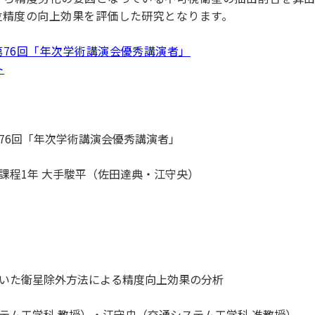
理工学研究所
位精度の向上効果を評価した研究となります。
理工の教育プログラム
ンシップについて
選抜 N全学統一方式
研究事務課
選抜 A個別方式
76回「年次学術講演会優秀講演者」
ト
型選抜
学試験（一般）
76回「年次学術講演会優秀講演者」
課程1年 大手駿平（佐田達典・江守央）
いた衛星除外方法による精度向上効果の分析
テム工学科 教授）・江守央（交通システム工学科 准教授）