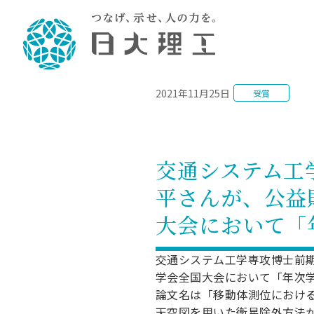
NEWS
2021年11月25日
受賞
理工学部概要
大学院・研究情報
学生生活
理工学部学科情報
在学生用就職
教育情報
大学院概
学生生活
理念・教育目標
入学者選抜募集人員
理工学研究所
学生食堂
土木工学科／専攻
個別相談
教育
教育
情報
スポ
学校
理工学部長からのメッセージ
令和8年度 出身校別合格者数
理工学研究所研究ジャーナル
サークル紹介
2028.
各学
研究
テク
CS
型選
交通システム工
まちづくり工学科／専攻
就職・キ
沿革
一般選抜 N全学統一方式 第1期
理工学部学術講演会
学部内イベント
入学
学位
科学
八海
一般
平さんが、公益
2027.
リシ
（CS
理工学部データ
一般選抜 A個別方式
研究者情報
大学
学部
校友
電気工学科／専攻
就職・キ
日本大学
プラ
大会において「
大学組織図
一般選抜 C共通テスト利用方式
日本大学研究情報データベース
教育
図書
ニュ
資格
公務員試
第1期
測量
物理学科／専攻
自己点検・評価
海外からの研究訪問
留学
防災
よく
海外
教員採用
交通システム工学専攻博士前期
短期大学部
一般選抜 C共通テスト利用方式
地域連携・地域貢献活動
学会全国大会において「年次
海外
一般
日本大学短期大学部（理工学部併
第2期
就職対策
入学
論文名は「移動体測位におけ
設・船橋校舎）
日本大学大学院 特別講義
FD活
等）
一般選抜 N全学統一方式 第2期
NU就職
天空図を用いた衛星除外方法