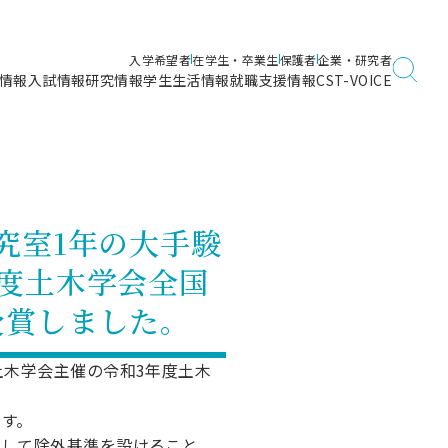
入学希望者
在学生・卒業生
保護者
企業・研究者
情報
入試情報
研究情報
学生生活情報
就職支援情報
CST-VOICE
デジタルガイドブック
海洋建築工学科／専攻
日本大学理工学部ガイド
日大理工に入って良かったこと
電子線利用研究施設
在学・卒業・成績等各種証明書発行
日大理工通信
女子こそサイエンス
量子科学研究所
通学・学割証の発行
究室1年の大手駿
理工サーキュラー
航空宇宙工学科／専攻
入試に関するお問い合わせ
健康診断証明書発行（＝保健室）
理工研News
度土木学会全国
制度
専攻
物質応用化学科／専攻
入試の多彩なポイント
学費
受賞しました。
）
ター
ー
創設100周年記念サイト
量子理工学専攻
ンター
問い合わせ
土木学会主催の令和3年度土木
す。
出して除外基準を設けること