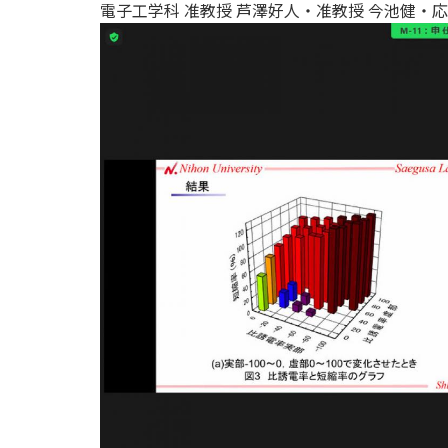
電子工学科 准教授 芦澤好人・准教授 今池健・応