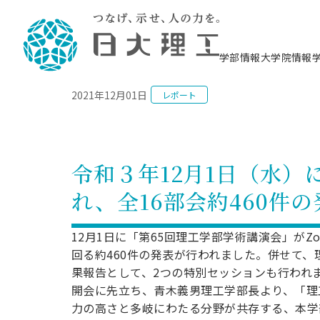
NEWS
学部情報
大学院情報
2021年12月01日
レポート
理工学部概要
大学院概要
理工学部学科情報
大学院・研究情報
学生生活
在学生用就職支援情報 ―セミナー・講座・
教育情報について（
入試情報・大学院の
学生生活施設案内
就職支援体制
相談等―
理念・教育目標
教育理念
入学者選抜募集人員
理工学研究所
学生食堂
交通シ
教育研究上の目
入試情報
情報教育研究セ
スポーツ施設（
就職支援体制
海洋建
土木工
建築学
学校推薦型選抜
個別相談コーナー
ステム
築工学
学科／
科／専
理工学部長からのメッセージ
研究科長メッセージ
令和8年度 出身校別合格者数
理工学研究所研究ジャーナル
サークル紹介
各学科の教育研
社会人大学院制
テクノプレース1
CSTギャラリー
公務員試験対策
型選抜（募集要
工学科
科／専
令和３年12月1日（水）
専攻
2028.3卒向け
攻
／専攻
攻
沿革
学位取得状況
一般選抜 N全学統一方式 第1期
理工学部学術講演会
学部内イベント
入学者受入方針
大学院の各種支
科学技術資料セ
八海山セミナー
教員採用試験対
一般選抜募集要
就職・キャリア形成プログラム
れ、全16部会約460件
リシー）
（CST MUSEU
理工学部データ
大学院進学のススメ
一般選抜 A個別方式
研究者情報
学部内施設情報
資格・検定
校友枠選抜
2027.3卒向け
日本大学理工学部の
まちづ
精密機
航空宇
プラズマ理工学
機械工
就職・キャリア形成プログラム
大学組織図
教育情報
くり工
一般選抜 C共通テスト利用方式
日本大学研究情報データベース
械工学
図書館
キャリアデザイ
宙工学
ニューストピッ
資格課程
12月1日に「第65回理工学部学術講演会」が
学科／
学科／
第1期
科／専
測量実習センタ
科／専
公務員試験対策
回る約460件の発表が行われました。併せて
専攻
自己点検・評価
留学生
海外からの研究訪問
防災情報
よくあるご質問
海外学術交流
専攻
攻
攻
一般選抜 C共通テスト利用方式
果報告として、2つの特別セッションも行われ
教員採用試験支援
地域連携・地域貢献活動
海外学術交流
一般教育
第2期
開会に先立ち、青木義男理工学部長より、「理
入学試験出願前
就職対策情報冊子PDF版
応用情
日本大学大学院 特別講義
力の高さと多岐にわたる分野が共存する、本学
物質応
FD活動
等）
一般選抜 N全学統一方式 第2期
電気工
電子工
報工学