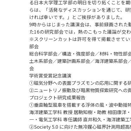
る日本大学理工学部の明日を切り拓くことを期
用化学
NU就職ナビ
キャンパス案内
学科／
学科／
科／情
日大理工の教育
総合型選抜
科／専
らは、「活発なディスカッションを通じて、研
専攻
専攻
報科学
一般選抜 N全学
インターンシップについて
攻
新たなタグライン、VIについて
ければ幸いです。」とご挨拶がありました。
帰国生選抜/外国人留学生選抜
専攻
一般選抜 A個別
9時からはじまった講演会は、事前録画された
入学者納入金
総合型選抜
た16の研究部会では，熱のこもった議論が交
物理学
量子理
数学科
地理学
※スクリーンカットは許可を得て掲載させてい
令和9年度 入学者選抜日程
編入学試験（一
科／専
工学専
／専攻
専攻
部会
攻
攻
総合科学部会／構造・強度部会／材料・物性部
短期大学部
土木系部会／建築計画系部会／海洋建築系部会
日本大学短期大学部（理工学部併
会
設・船橋校舎）
学術賞受賞記念講演
①磁気分野への表面プラズモンの応用に関する研
②ニュートリノ振動及び暗黒物質探索研究への貢
行きたい学科を選べる
プロジェクト研究成果報告
①垂直軸型風車を搭載する浮体の風・波中動揺
海洋建築工学科 教授 居駒知樹・助教 相田康洋・
一・電気工学科 専任講師 直井和久・海洋建築工学科 
②Society 5.0 に向けた無冷媒心磁界計測