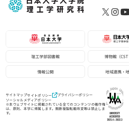
理工学部図書館
博物館（CST 
情報公開
地域連携・
サイトマップ
プライバシーポリシー
サイトポリシー
ソーシャルメディアポリシー
※本ウェブサイトに掲載されている全てのコンテンツの著作権
は、原則、本学に帰属します。無断複製転載改変等は禁止しま
す。