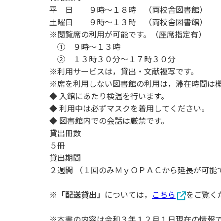
用化学
NU就職ナビ
キャンパス案内
学科／
平 日 ９時～１８時 （両校舎図書館）
学科／
科／情
日大理工の教育
総合型選抜
科／専
専攻
専攻
報科学
土曜日 ９時～１３時 （両校舎図書館）
一般選抜 N全学
インターンシップについて
攻
新たなタグライン、VIについて
帰国生選抜/外国人留学生選抜
専攻
一般選抜 A個別
※閲覧席の利用が可能です。（座席指定有）
① ９時～１３時
入学者納入金
総合型選抜
物理学
② １３時３０分～１７時３０分
量子理
数学科
地理学
令和9年度 入学者選抜日程
編入学試験（一
科／専
工学専
※利用サービスは，貸出・文献複写です。
／専攻
専攻
攻
攻
※席を利用しない図書館の利用は，滞在時間は
短期大学部
◆ 入館にあたり検温を行います。
日本大学短期大学部（理工学部併
◆ 利用中は必ずマスクを着用してください。
設・船橋校舎）
◆ 図書館内での会話は厳禁です。
貸出冊数
５冊
行きたい学科を選べる
貸出期間
２週間 （１回のみＭｙＯＰＡＣから延長が可能
※
「配送貸出」
については，
こちら
をご覧く
※本書の内容は令和３年１２月１日現在の情報