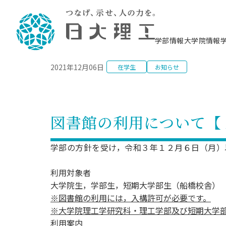
NEWS
学部情報
大学院情報
2021年12月06日
在学生
お知らせ
理工学部概要
大学院概要
理工学部学科情報
大学院・研究情報
学生生活
在学生用就職支援情報 ―セミナー・講座・
教育情報について（
入試情報・大学院の
学生生活施設案内
就職支援体制
相談等―
理念・教育目標
教育理念
入学者選抜募集人員
理工学研究所
学生食堂
交通シ
教育研究上の目
入試情報
情報教育研究セ
スポーツ施設（
就職支援体制
海洋建
土木工
建築学
学校推薦型選抜
個別相談コーナー
ステム
築工学
学科／
科／専
理工学部長からのメッセージ
研究科長メッセージ
令和8年度 出身校別合格者数
理工学研究所研究ジャーナル
サークル紹介
各学科の教育研
社会人大学院制
テクノプレース1
CSTギャラリー
公務員試験対策
型選抜（募集要
工学科
科／専
図書館の利用について【
専攻
2028.3卒向け
攻
／専攻
攻
沿革
学位取得状況
一般選抜 N全学統一方式 第1期
理工学部学術講演会
学部内イベント
入学者受入方針
大学院の各種支
科学技術資料セ
八海山セミナー
教員採用試験対
一般選抜募集要
就職・キャリア形成プログラム
リシー）
（CST MUSEU
理工学部データ
大学院進学のススメ
一般選抜 A個別方式
研究者情報
学部内施設情報
資格・検定
校友枠選抜
2027.3卒向け
学部の方針を受け，令和３年１２月６日（月）
日本大学理工学部の
まちづ
精密機
航空宇
プラズマ理工学
機械工
就職・キャリア形成プログラム
大学組織図
教育情報
くり工
一般選抜 C共通テスト利用方式
日本大学研究情報データベース
械工学
図書館
キャリアデザイ
宙工学
ニューストピッ
資格課程
学科／
利用対象者
学科／
第1期
科／専
測量実習センタ
科／専
公務員試験対策
専攻
自己点検・評価
留学生
海外からの研究訪問
防災情報
よくあるご質問
海外学術交流
専攻
大学院生，学部生，短期大学部生（船橋校舎）
攻
攻
一般選抜 C共通テスト利用方式
教員採用試験支援
※図書館の利用には，入構許可が必要です。
地域連携・地域貢献活動
海外学術交流
一般教育
第2期
入学試験出願前
※大学院理工学研究科・理工学部及び短期大学
就職対策情報冊子PDF版
応用情
日本大学大学院 特別講義
物質応
FD活動
等）
一般選抜 N全学統一方式 第2期
利用案内
電気工
電子工
報工学