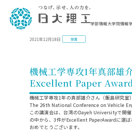
NEWS
学部情報
大学院情報
2021年12月18日
受賞
理工学部概要
大学院概要
理工学部学科情報
大学院・研究情報
学生生活
在学生用就職支援情報 ―セミナー・講座・
教育情報について（
入試情報・大学院の
学生生活施設案内
就職支援体制
相談等―
理念・教育目標
教育理念
入学者選抜募集人員
理工学研究所
学生食堂
交通シ
教育研究上の目
入試情報
情報教育研究セ
スポーツ施設（
就職支援体制
海洋建
土木工
建築学
学校推薦型選抜
個別相談コーナー
ステム
築工学
学科／
科／専
理工学部長からのメッセージ
研究科長メッセージ
令和8年度 出身校別合格者数
理工学研究所研究ジャーナル
サークル紹介
各学科の教育研
社会人大学院制
テクノプレース1
CSTギャラリー
公務員試験対策
型選抜（募集要
工学科
科／専
機械工学専攻1年真部雄介さん
専攻
2028.3卒向け
攻
／専攻
攻
沿革
学位取得状況
一般選抜 N全学統一方式 第1期
理工学部学術講演会
学部内イベント
入学者受入方針
大学院の各種支
科学技術資料セ
八海山セミナー
教員採用試験対
一般選抜募集要
就職・キャリア形成プログラム
Excellent Paper 
リシー）
（CST MUSEU
理工学部データ
大学院進学のススメ
一般選抜 A個別方式
研究者情報
学部内施設情報
資格・検定
校友枠選抜
2027.3卒向け
日本大学理工学部の
まちづ
精密機
航空宇
プラズマ理工学
機械工
就職・キャリア形成プログラム
大学組織図
教育情報
くり工
一般選抜 C共通テスト利用方式
日本大学研究情報データベース
械工学
図書館
キャリアデザイ
宙工学
ニューストピッ
資格課程
機械工学専攻1年の真部雄介さん（飯島研究室）らが、11月
学科／
学科／
第1期
科／専
測量実習センタ
科／専
公務員試験対策
The 26th National Conference on Veh
専攻
自己点検・評価
留学生
海外からの研究訪問
防災情報
よくあるご質問
海外学術交流
専攻
攻
攻
一般選抜 C共通テスト利用方式
この講演会は、台湾のDayeh Universi
教員採用試験支援
地域連携・地域貢献活動
海外学術交流
一般教育
第2期
の中から、3件がExcellent PaperAwardに
入学試験出願前
就職対策情報冊子PDF版
応用情
日本大学大学院 特別講義
おめでとうございます。
物質応
FD活動
等）
一般選抜 N全学統一方式 第2期
電気工
電子工
報工学