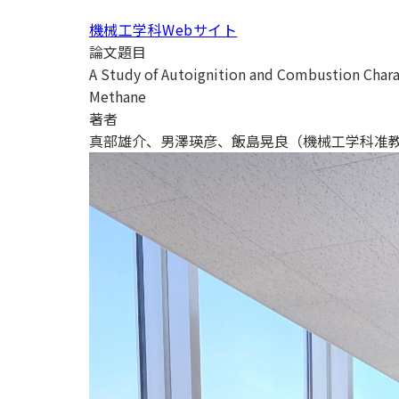
用化学
NU就職ナビ
キャンパス案内
学科／
学科／
科／情
日大理工の教育
総合型選抜
科／専
機械工学科Webサイト
専攻
専攻
報科学
一般選抜 N全学
インターンシップについて
攻
新たなタグライン、VIについて
論文題目
帰国生選抜/外国人留学生選抜
専攻
一般選抜 A個別
A Study of Autoignition and Combustion Charac
入学者納入金
総合型選抜
Methane
物理学
量子理
数学科
地理学
著者
令和9年度 入学者選抜日程
編入学試験（一
科／専
工学専
／専攻
専攻
真部雄介、男澤瑛彦、飯島晃良（機械工学科准
攻
攻
短期大学部
日本大学短期大学部（理工学部併
設・船橋校舎）
行きたい学科を選べる