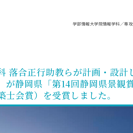
学部情報
大学院情報
学科／専攻
支援情報 ―セミナー・講座・相談等―
について（情報公開）
要
施設案内
キャンパス情報
入試情報・大学院の各種支援制度
学生生活サポート情報
就職支援体制
コーナー
研究上の目的に関する情報
理念
教育研究センター
ーツ施設（船橋校舎）
交通システム工学科／専攻
駿河台キャンパス
入試情報
入試日程
大型構造物試験センター
学生支援室（学生相談窓口）
建築学科／専攻
就職支援体制
推薦型選抜・編入学試験・総合
3卒向け
科の教育研究上の目的
科長メッセージ
ノプレース15
Tギャラリー（駿河台校舎）
船橋キャンパス
社会人大学院制度
募集人数
空気力学研究センター
障がい学生支援
公務員試験対策
抜（募集要項など）
科 落合正行助教らが計画・設計
機械工学科／専攻
精密機械工学科／専攻
ャリア形成プログラム
者受入方針（アドミッション・ポ
取得状況
技術資料センター
山セミナーハウス
研究施設
大学院の各種支援制度
出願資格・認定
材料創造研究センター
学生寮・アパート紹介
教員採用試験対策
選抜募集要項
」が静岡県「第14回静岡県景観
3卒向け
ー）
T MUSEUM）
院進学のススメ
内施設情報
未来博士工房
選考方法
先端材料科学センター
日本大学学生生徒等総合保障
資格・検定
枠選抜
電子工学科／専攻
応用情報工学科／情報科学
ャリア形成プログラム
理工学部の取り組み
ズマ理工学研究施設
築士会賞）を受賞しました。
情報
館
パワーアップセンター（PUC
入学者納入金
環境・防災都市共同研究セン
奨学金制度
キャリアデザインセンタ
ーストピックス
課程
験対策
実習センター
数学科／専攻
地理学専攻
生
情報
募集要項
マイクロ機能デバイス研究セ
保健室
あるご質問
学術交流
試験支援
学術交流
過去問題・解答・出題意図
工作技術センター
留学生制度
教育
情報冊子PDF版
試験出願前の相談（受験上の配慮
受験上の配慮等について
交通総合試験路
動
ナビ