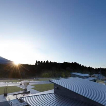
理工学研究所
理工の教育プログラム
ンシップについて
選抜 N全学統一方式
研究事務課
選抜 A個別方式
型選抜
学試験（一般）