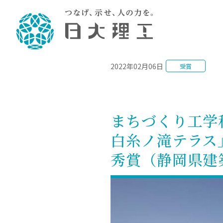
NEWS
2022年02月06日
受賞
理工学部概要
大学院・研究情報
学生生活
理工学部学科情報
在学生用就職
教育情報
大学院概
学生生活
理念・教育目標
入学者選抜募集人員
理工学研究所
学生食堂
土木工学科／専攻
個別相談
教育
教育
情報
スポ
学校
理工学部長からのメッセージ
令和8年度 出身校別合格者数
理工学研究所研究ジャーナル
サークル紹介
2028.
各学
研究
テク
CS
型選
まちづくり工学
まちづくり工学科／専攻
就職・キ
沿革
一般選抜 N全学統一方式 第1期
理工学部学術講演会
学部内イベント
入学
学位
科学
八海
一般
白糸ノ滝テラス
2027.
リシ
（CS
理工学部データ
一般選抜 A個別方式
研究者情報
大学
学部
校友
電気工学科／専攻
就職・キ
日本大学
プラ
秀賞（静岡県建
大学組織図
一般選抜 C共通テスト利用方式
日本大学研究情報データベース
教育
図書
ニュ
資格
公務員試
第1期
測量
物理学科／専攻
自己点検・評価
海外からの研究訪問
留学
防災
よく
海外
教員採用
短期大学部
一般選抜 C共通テスト利用方式
地域連携・地域貢献活動
海外
一般
日本大学短期大学部（理工学部併
第2期
就職対策
入学
設・船橋校舎）
日本大学大学院 特別講義
FD活
等）
一般選抜 N全学統一方式 第2期
NU就職