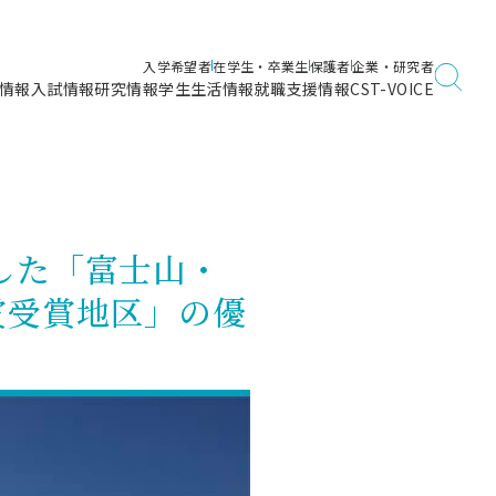
入学希望者
在学生・卒業生
保護者
企業・研究者
情報
入試情報
研究情報
学生生活情報
就職支援情報
CST-VOICE
デジタルガイドブック
海洋建築工学科／専攻
日本大学理工学部ガイド
日大理工に入って良かったこと
電子線利用研究施設
在学・卒業・成績等各種証明書発行
日大理工通信
女子こそサイエンス
量子科学研究所
通学・学割証の発行
した「富士山・
理工サーキュラー
航空宇宙工学科／専攻
入試に関するお問い合わせ
健康診断証明書発行（＝保健室）
理工研News
賞受賞地区」の優
制度
専攻
物質応用化学科／専攻
入試の多彩なポイント
学費
）
ター
ー
創設100周年記念サイト
量子理工学専攻
ンター
問い合わせ