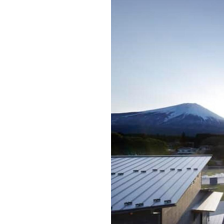
キャンパス案内
日大
総合型選抜
インター
一般
行きたい学科を選べる
新たなタグライン、VIについて
帰国生選抜/外国人留学生選抜
一般
入学者納入金
総合
令和9年度 入学者選抜日程
編入