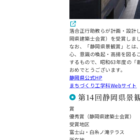
落合正行助教らが計画・設計
岡県建築士会賞）を受賞しま
なお、「静岡県景観賞」とは
心、意識の喚起・高揚を図る
するもので、昭和63年度の「
おめでとうございます。
静岡県公式HP
まちづくり工学科Webサイト
第14回静岡県景
賞
優秀賞（静岡県建築士会賞）
受賞地区
富士山・白糸ノ滝テラス
所在地