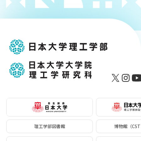
理工学部図書館
博物館（CST 