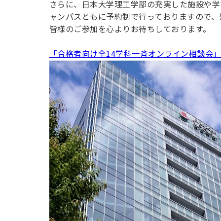
さらに、日本大学理工学部の充実した施設や学
用化学
NU就職ナビ
キャンパス案内
学科／
学科／
科／情
日大理工の教育
総合型選抜
科／専
ャンパスともに予約制で行っておりますので、
専攻
専攻
報科学
一般選抜 N全学
インターンシップについて
攻
新たなタグライン、VIについて
皆様のご参加を心よりお待ちしております。
帰国生選抜/外国人留学生選抜
専攻
一般選抜 A個別
入学者納入金
総合型選抜
「合格者向け全14学科一斉オンライン相談会
物理学
量子理
数学科
地理学
令和9年度 入学者選抜日程
編入学試験（一
科／専
工学専
／専攻
専攻
攻
攻
短期大学部
日本大学短期大学部（理工学部併
設・船橋校舎）
行きたい学科を選べる