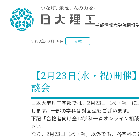
NEWS
学部情報
大学院情報
2022年02月19日
入試
理工学部概要
大学院概要
理工学部学科情報
大学院・研究情報
学生生活
在学生用就職支援情報 ―セミナー・講座・
教育情報について（
入試情報・大学院の
学生生活施設案内
就職支援体制
相談等―
理念・教育目標
教育理念
入学者選抜募集人員
理工学研究所
学生食堂
交通シ
教育研究上の目
入試情報
情報教育研究セ
スポーツ施設（
就職支援体制
海洋建
土木工
建築学
学校推薦型選抜
個別相談コーナー
ステム
築工学
学科／
科／専
理工学部長からのメッセージ
研究科長メッセージ
令和8年度 出身校別合格者数
理工学研究所研究ジャーナル
サークル紹介
各学科の教育研
社会人大学院制
テクノプレース1
CSTギャラリー
公務員試験対策
型選抜（募集要
工学科
科／専
【2月23日(水・祝)開
専攻
2028.3卒向け
攻
／専攻
攻
沿革
学位取得状況
一般選抜 N全学統一方式 第1期
理工学部学術講演会
学部内イベント
入学者受入方針
大学院の各種支
科学技術資料セ
八海山セミナー
教員採用試験対
一般選抜募集要
就職・キャリア形成プログラム
談会
リシー）
（CST MUSEU
理工学部データ
大学院進学のススメ
一般選抜 A個別方式
研究者情報
学部内施設情報
資格・検定
校友枠選抜
2027.3卒向け
日本大学理工学部の
まちづ
精密機
航空宇
プラズマ理工学
機械工
就職・キャリア形成プログラム
大学組織図
教育情報
くり工
一般選抜 C共通テスト利用方式
日本大学研究情報データベース
械工学
図書館
キャリアデザイ
宙工学
ニューストピッ
資格課程
日本大学理工学部では、2月23日（水・祝）
学科／
学科／
第1期
科／専
測量実習センタ
科／専
公務員試験対策
します。一部の学科は対面型もございます。
専攻
自己点検・評価
留学生
海外からの研究訪問
防災情報
よくあるご質問
海外学術交流
専攻
攻
攻
一般選抜 C共通テスト利用方式
下記「合格者向け全14学科一斉オンライン相
教員採用試験支援
地域連携・地域貢献活動
海外学術交流
一般教育
第2期
さい。
入学試験出願前
就職対策情報冊子PDF版
応用情
日本大学大学院 特別講義
なお、2月23日（水・祝）以外でも、各学科
物質応
FD活動
等）
一般選抜 N全学統一方式 第2期
電気工
電子工
報工学