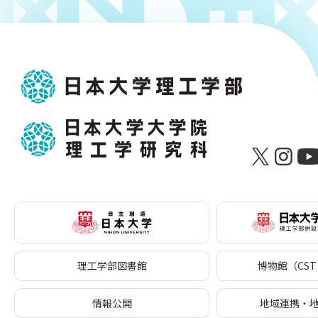
理工学部図書館
博物館（CST 
情報公開
地域連携・