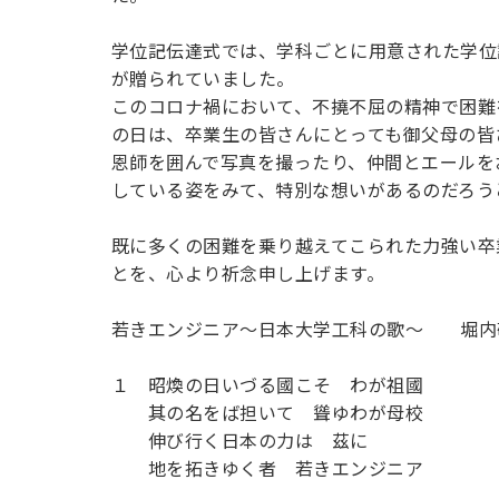
学位記伝達式では、学科ごとに用意された学位
が贈られていました。
このコロナ禍において、不撓不屈の精神で困難
の日は、卒業生の皆さんにとっても御父母の皆
恩師を囲んで写真を撮ったり、仲間とエールを
している姿をみて、特別な想いがあるのだろう
既に多くの困難を乗り越えてこられた力強い卒
とを、心より祈念申し上げます。
若きエンジニア〜日本大学工科の歌〜 堀内
１ 昭煥の日いづる國こそ わが祖國
其の名をば担いて 聳ゆわが母校
伸び行く日本の力は 茲に
地を拓きゆく者 若きエンジニア