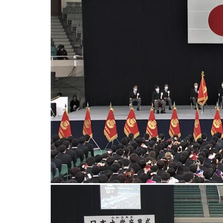
用化学
NU就職ナビ
キャンパス案内
学科／
学科／
科／情
日大理工の教育
総合型選抜
科／専
専攻
専攻
報科学
一般選抜 N全学
インターンシップについて
攻
新たなタグライン、VIについて
帰国生選抜/外国人留学生選抜
専攻
一般選抜 A個別
入学者納入金
総合型選抜
物理学
量子理
数学科
地理学
令和9年度 入学者選抜日程
編入学試験（一
科／専
工学専
／専攻
専攻
攻
攻
短期大学部
日本大学短期大学部（理工学部併
設・船橋校舎）
行きたい学科を選べる