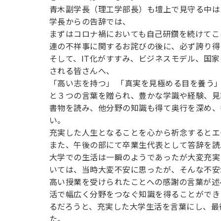
青木副学長（理工学部長）も壇上で見守る中は
学長からの告辞では、
まずはコロナ禍においても自己研鑽を続けてこ
連の不祥事に関するお詫びの後に、必ず誇り得
そして、IT化がすすみ、ビジネスモデル、国
される皆さんへ、
「高い志を持つ」 「真実を見極める目を養う」
と３つの言葉を贈られ、豊かな学識や経験、見
書物を読み、他分野の知識も得て奥行を深め、
い。
充実した人生となることを心から祈念するとエ
また、午後の部にて卒業生代表として答辞を読
大学での生活は一瞬のようであったが大変充実
いては、当時大変不安に思ったが、そんな不安
高い授業を受けられたことへの感謝の言葉が述
活で幅広く分野をつなぐ知識を得ることができ
るだろうと、充実した大学生活を言葉にし、最
た。