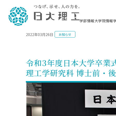
NEWS
学部情報
大学院情報
2022年03月26日
お知らせ
理工学部概要
大学院概要
理工学部学科情報
大学院・研究情報
学生生活
在学生用就職支援情報 ―セミナー・講座・
教育情報について（
入試情報・大学院の
学生生活施設案内
就職支援体制
相談等―
理念・教育目標
教育理念
入学者選抜募集人員
理工学研究所
学生食堂
交通シ
教育研究上の目
入試情報
情報教育研究セ
スポーツ施設（
就職支援体制
海洋建
土木工
建築学
学校推薦型選抜
個別相談コーナー
ステム
築工学
学科／
科／専
理工学部長からのメッセージ
研究科長メッセージ
令和8年度 出身校別合格者数
理工学研究所研究ジャーナル
サークル紹介
各学科の教育研
社会人大学院制
テクノプレース1
CSTギャラリー
公務員試験対策
型選抜（募集要
工学科
科／専
令和3年度日本大学卒業
専攻
2028.3卒向け
攻
／専攻
攻
沿革
学位取得状況
一般選抜 N全学統一方式 第1期
理工学部学術講演会
学部内イベント
入学者受入方針
大学院の各種支
科学技術資料セ
八海山セミナー
教員採用試験対
一般選抜募集要
就職・キャリア形成プログラム
理工学研究科 博士前・後
リシー）
（CST MUSEU
理工学部データ
大学院進学のススメ
一般選抜 A個別方式
研究者情報
学部内施設情報
資格・検定
校友枠選抜
2027.3卒向け
日本大学理工学部の
まちづ
精密機
航空宇
プラズマ理工学
機械工
就職・キャリア形成プログラム
大学組織図
教育情報
くり工
一般選抜 C共通テスト利用方式
日本大学研究情報データベース
械工学
図書館
キャリアデザイ
宙工学
ニューストピッ
資格課程
学科／
学科／
第1期
科／専
測量実習センタ
科／専
公務員試験対策
専攻
自己点検・評価
留学生
海外からの研究訪問
防災情報
よくあるご質問
海外学術交流
専攻
攻
攻
一般選抜 C共通テスト利用方式
教員採用試験支援
地域連携・地域貢献活動
海外学術交流
一般教育
第2期
入学試験出願前
就職対策情報冊子PDF版
応用情
日本大学大学院 特別講義
物質応
FD活動
等）
一般選抜 N全学統一方式 第2期
電気工
電子工
報工学