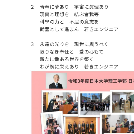
２ 青春に夢あり 宇宙に眞理あり
現實と理想を 結ぶ者我等
科學の力と 不屈の意志を
武器として進まん 若きエンジニア
３ 永遠の光りを 現世に與うべく
限りなき奉仕と 愛の心もて
新たに幸ある世界を築く
わが腕に栄えあり 若きエンジニア