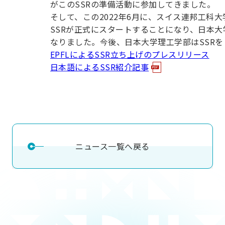
がこのSSRの準備活動に参加してきました。
用化学
NU就職ナビ
キャンパス案内
学科／
学科／
科／情
日大理工の教育
総合型選抜
科／専
そして、この2022年6月に、スイス連邦工科大
専攻
専攻
報科学
一般選抜 N全学
インターンシップについて
攻
新たなタグライン、VIについて
SSRが正式にスタートすることになり、日本
帰国生選抜/外国人留学生選抜
専攻
一般選抜 A個別
なりました。今後、日本大学理工学部はSSRを
入学者納入金
総合型選抜
EPFLによるSSR立ち上げのプレスリリース
物理学
量子理
数学科
地理学
日本語によるSSR紹介記事
令和9年度 入学者選抜日程
編入学試験（一
科／専
工学専
／専攻
専攻
攻
攻
短期大学部
日本大学短期大学部（理工学部併
設・船橋校舎）
ニュース一覧へ戻る
行きたい学科を選べる