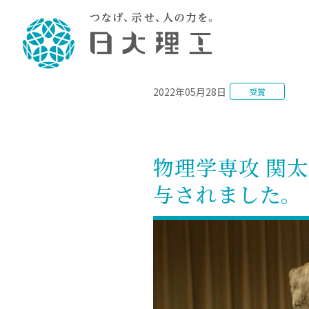
NEWS
2022年05月28日
受賞
理工学部概要
大学院・研究情報
学生生活
理工学部学科情報
在学生用就職
教育情報
大学院概
学生生活
理念・教育目標
入学者選抜募集人員
理工学研究所
学生食堂
土木工学科／専攻
個別相談
教育
教育
情報
スポ
学校
理工学部長からのメッセージ
令和8年度 出身校別合格者数
理工学研究所研究ジャーナル
サークル紹介
2028.
各学
研究
テク
CS
型選
物理学専攻 関
まちづくり工学科／専攻
就職・キ
沿革
一般選抜 N全学統一方式 第1期
理工学部学術講演会
学部内イベント
入学
学位
科学
八海
一般
与されました。
2027.
リシ
（CS
理工学部データ
一般選抜 A個別方式
研究者情報
大学
学部
校友
電気工学科／専攻
就職・キ
日本大学
プラ
大学組織図
一般選抜 C共通テスト利用方式
日本大学研究情報データベース
教育
図書
ニュ
資格
公務員試
第1期
測量
物理学科／専攻
自己点検・評価
海外からの研究訪問
留学
防災
よく
海外
教員採用
短期大学部
一般選抜 C共通テスト利用方式
地域連携・地域貢献活動
海外
一般
日本大学短期大学部（理工学部併
第2期
就職対策
入学
設・船橋校舎）
日本大学大学院 特別講義
FD活
等）
一般選抜 N全学統一方式 第2期
NU就職