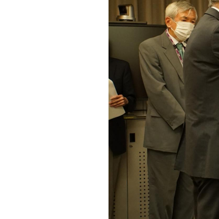
キャンパス案内
日大
総合型選抜
インター
一般
行きたい学科を選べる
新たなタグライン、VIについて
帰国生選抜/外国人留学生選抜
一般
入学者納入金
総合
令和9年度 入学者選抜日程
編入