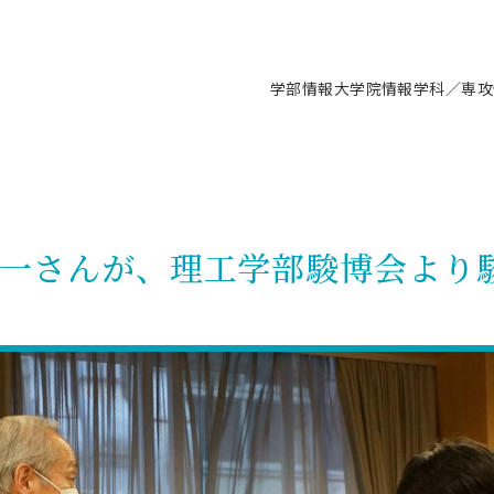
学部情報
大学院情報
学科／専攻
支援情報 ―セミナー・講座・相談等―
について（情報公開）
要
施設案内
キャンパス情報
入試情報・大学院の各種支援制度
学生生活サポート情報
就職支援体制
コーナー
研究上の目的に関する情報
理念
教育研究センター
ーツ施設（船橋校舎）
交通システム工学科／専攻
駿河台キャンパス
入試情報
入試日程
大型構造物試験センター
学生支援室（学生相談窓口）
建築学科／専攻
就職支援体制
推薦型選抜・編入学試験・総合
3卒向け
科の教育研究上の目的
科長メッセージ
ノプレース15
Tギャラリー（駿河台校舎）
船橋キャンパス
社会人大学院制度
募集人数
空気力学研究センター
障がい学生支援
公務員試験対策
抜（募集要項など）
太一さんが、理工学部駿博会より
機械工学科／専攻
精密機械工学科／専攻
ャリア形成プログラム
者受入方針（アドミッション・ポ
取得状況
技術資料センター
山セミナーハウス
研究施設
大学院の各種支援制度
出願資格・認定
材料創造研究センター
学生寮・アパート紹介
教員採用試験対策
選抜募集要項
3卒向け
ー）
T MUSEUM）
院進学のススメ
内施設情報
未来博士工房
選考方法
先端材料科学センター
日本大学学生生徒等総合保障
資格・検定
枠選抜
電子工学科／専攻
応用情報工学科／情報科学
ャリア形成プログラム
理工学部の取り組み
ズマ理工学研究施設
情報
館
パワーアップセンター（PUC
入学者納入金
環境・防災都市共同研究セン
奨学金制度
キャリアデザインセンタ
ーストピックス
課程
験対策
実習センター
数学科／専攻
地理学専攻
生
情報
募集要項
マイクロ機能デバイス研究セ
保健室
あるご質問
学術交流
試験支援
学術交流
過去問題・解答・出題意図
工作技術センター
留学生制度
教育
情報冊子PDF版
試験出願前の相談（受験上の配慮
受験上の配慮等について
交通総合試験路
動
ナビ