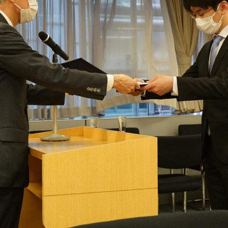
理工学研究所
理工の教育プログラム
ンシップについて
選抜 N全学統一方式
研究事務課
選抜 A個別方式
型選抜
学試験（一般）