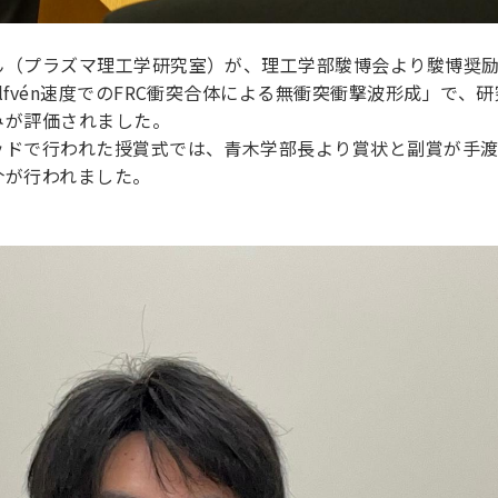
ん（プラズマ理工学研究室）が、理工学部駿博会より駿博奨
lfvén速度でのFRC衝突合体による無衝突衝撃波形成」で、
みが評価されました。
ッドで行われた授賞式では、青木学部長より賞状と副賞が手
介が行われました。