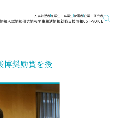
入学希望者
在学生・卒業生
保護者
企業・研究者
情報
入試情報
研究情報
学生生活情報
就職支援情報
CST-VOICE
デジタルガイドブック
海洋建築工学科／専攻
日本大学理工学部ガイド
日大理工に入って良かったこと
電子線利用研究施設
在学・卒業・成績等各種証明書発行
日大理工通信
女子こそサイエンス
量子科学研究所
通学・学割証の発行
駿博奨励賞を授
理工サーキュラー
航空宇宙工学科／専攻
入試に関するお問い合わせ
健康診断証明書発行（＝保健室）
理工研News
制度
専攻
物質応用化学科／専攻
入試の多彩なポイント
学費
）
ター
ー
創設100周年記念サイト
量子理工学専攻
ンター
問い合わせ