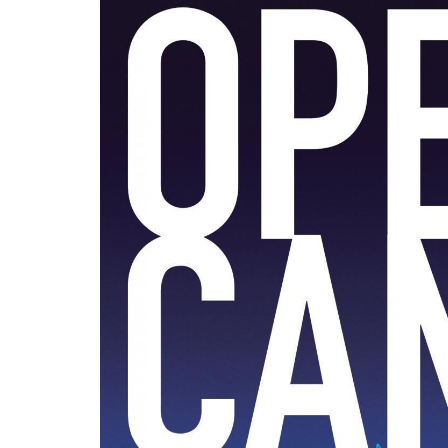
用化学
NU就職ナビ
キャンパス案内
学科／
学科／
科／情
日大理工の教育
総合型選抜
科／専
専攻
専攻
報科学
一般選抜 N全学
インターンシップについて
攻
新たなタグライン、VIについて
帰国生選抜/外国人留学生選抜
専攻
一般選抜 A個別
入学者納入金
総合型選抜
物理学
量子理
数学科
地理学
令和9年度 入学者選抜日程
編入学試験（一
科／専
工学専
／専攻
専攻
攻
攻
短期大学部
日本大学短期大学部（理工学部併
設・船橋校舎）
行きたい学科を選べる