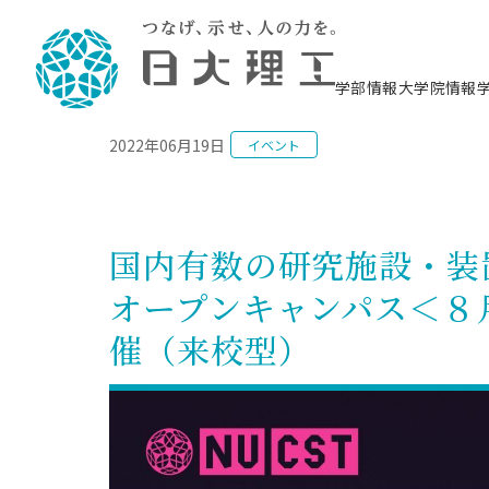
NEWS
学部情報
大学院情報
2022年06月19日
イベント
理工学部概要
大学院概要
理工学部学科情報
大学院・研究情報
学生生活
在学生用就職支援情報 ―セミナー・講座・
教育情報について（
入試情報・大学院の
学生生活施設案内
就職支援体制
相談等―
理念・教育目標
教育理念
入学者選抜募集人員
理工学研究所
学生食堂
交通シ
教育研究上の目
入試情報
情報教育研究セ
スポーツ施設（
就職支援体制
海洋建
土木工
建築学
学校推薦型選抜
個別相談コーナー
ステム
築工学
学科／
科／専
理工学部長からのメッセージ
研究科長メッセージ
令和8年度 出身校別合格者数
理工学研究所研究ジャーナル
サークル紹介
各学科の教育研
社会人大学院制
テクノプレース1
CSTギャラリー
公務員試験対策
型選抜（募集要
工学科
科／専
国内有数の研究施設・装
専攻
2028.3卒向け
攻
／専攻
攻
沿革
学位取得状況
一般選抜 N全学統一方式 第1期
理工学部学術講演会
学部内イベント
入学者受入方針
大学院の各種支
科学技術資料セ
八海山セミナー
教員採用試験対
一般選抜募集要
就職・キャリア形成プログラム
オープンキャンパス＜８月
リシー）
（CST MUSEU
理工学部データ
大学院進学のススメ
一般選抜 A個別方式
研究者情報
学部内施設情報
資格・検定
校友枠選抜
2027.3卒向け
日本大学理工学部の
まちづ
精密機
航空宇
プラズマ理工学
催（来校型）
機械工
就職・キャリア形成プログラム
大学組織図
教育情報
くり工
一般選抜 C共通テスト利用方式
日本大学研究情報データベース
械工学
図書館
キャリアデザイ
宙工学
ニューストピッ
資格課程
学科／
学科／
第1期
科／専
測量実習センタ
科／専
公務員試験対策
専攻
自己点検・評価
留学生
海外からの研究訪問
防災情報
よくあるご質問
海外学術交流
専攻
攻
攻
一般選抜 C共通テスト利用方式
教員採用試験支援
地域連携・地域貢献活動
海外学術交流
一般教育
第2期
入学試験出願前
就職対策情報冊子PDF版
応用情
日本大学大学院 特別講義
物質応
FD活動
等）
一般選抜 N全学統一方式 第2期
電気工
電子工
報工学