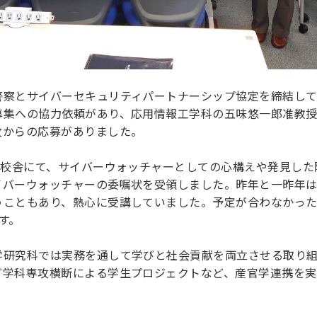
察とサイバーセキュリティパートナーシップ協定を締結してお
募集への協力依頼があり、応用情報工学科の五味悠一郎准教
攻からの応募がありました。
橋校舎にて、サイバーウォッチャーとしての心構えや発見し
イバーウォッチャーの委嘱状を受領しました。昨年と一昨年
うこともあり、熱心に受講していました。予定が合わなかっ
す。
学研究科では実務を通して学びと社会貢献を両立させる取り
ど学科専攻横断による学生プロジェクトなど、産官学連携を実