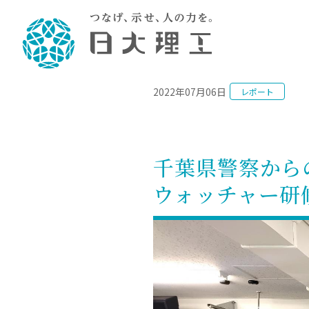
NEWS
2022年07月06日
レポート
理工学部概要
大学院・研究情報
学生生活
理工学部学科情報
在学生用就職
教育情報
大学院概
学生生活
理念・教育目標
入学者選抜募集人員
理工学研究所
学生食堂
土木工学科／専攻
個別相談
教育
教育
情報
スポ
学校
理工学部長からのメッセージ
令和8年度 出身校別合格者数
理工学研究所研究ジャーナル
サークル紹介
2028.
各学
研究
テク
CS
型選
千葉県警察から
まちづくり工学科／専攻
就職・キ
沿革
一般選抜 N全学統一方式 第1期
理工学部学術講演会
学部内イベント
入学
学位
科学
八海
一般
ウォッチャー研
2027.
リシ
（CS
理工学部データ
一般選抜 A個別方式
研究者情報
大学
学部
校友
電気工学科／専攻
就職・キ
日本大学
プラ
大学組織図
一般選抜 C共通テスト利用方式
日本大学研究情報データベース
教育
図書
ニュ
資格
公務員試
第1期
測量
物理学科／専攻
自己点検・評価
海外からの研究訪問
留学
防災
よく
海外
教員採用
短期大学部
一般選抜 C共通テスト利用方式
地域連携・地域貢献活動
海外
一般
日本大学短期大学部（理工学部併
第2期
就職対策
入学
設・船橋校舎）
日本大学大学院 特別講義
FD活
等）
一般選抜 N全学統一方式 第2期
NU就職