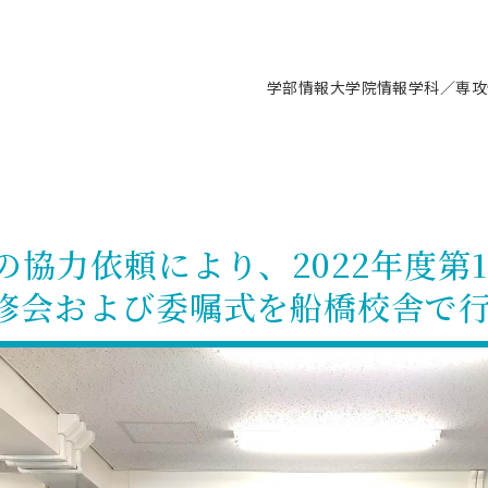
学部情報
大学院情報
学科／専攻
支援情報 ―セミナー・講座・相談等―
について（情報公開）
要
施設案内
キャンパス情報
入試情報・大学院の各種支援制度
学生生活サポート情報
就職支援体制
コーナー
研究上の目的に関する情報
理念
教育研究センター
ーツ施設（船橋校舎）
交通システム工学科／専攻
駿河台キャンパス
入試情報
入試日程
大型構造物試験センター
学生支援室（学生相談窓口）
建築学科／専攻
就職支援体制
推薦型選抜・編入学試験・総合
3卒向け
科の教育研究上の目的
科長メッセージ
ノプレース15
Tギャラリー（駿河台校舎）
船橋キャンパス
社会人大学院制度
募集人数
空気力学研究センター
障がい学生支援
公務員試験対策
抜（募集要項など）
の協力依頼により、2022年度第
機械工学科／専攻
精密機械工学科／専攻
ャリア形成プログラム
者受入方針（アドミッション・ポ
取得状況
技術資料センター
山セミナーハウス
研究施設
大学院の各種支援制度
出願資格・認定
材料創造研究センター
学生寮・アパート紹介
教員採用試験対策
選抜募集要項
修会および委嘱式を船橋校舎で
3卒向け
ー）
T MUSEUM）
院進学のススメ
内施設情報
未来博士工房
選考方法
先端材料科学センター
日本大学学生生徒等総合保障
資格・検定
枠選抜
電子工学科／専攻
応用情報工学科／情報科学
ャリア形成プログラム
理工学部の取り組み
ズマ理工学研究施設
情報
館
パワーアップセンター（PUC
入学者納入金
環境・防災都市共同研究セン
奨学金制度
キャリアデザインセンタ
ーストピックス
課程
験対策
実習センター
数学科／専攻
地理学専攻
生
情報
募集要項
マイクロ機能デバイス研究セ
保健室
あるご質問
学術交流
試験支援
学術交流
過去問題・解答・出題意図
工作技術センター
留学生制度
教育
情報冊子PDF版
試験出願前の相談（受験上の配慮
受験上の配慮等について
交通総合試験路
動
ナビ