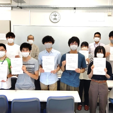
理工学研究所
理工の教育プログラム
ンシップについて
選抜 N全学統一方式
研究事務課
選抜 A個別方式
型選抜
学試験（一般）