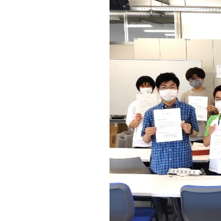
キャンパス案内
日大
総合型選抜
インター
一般
行きたい学科を選べる
新たなタグライン、VIについて
帰国生選抜/外国人留学生選抜
一般
入学者納入金
総合
令和9年度 入学者選抜日程
編入