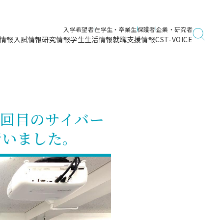
入学希望者
在学生・卒業生
保護者
企業・研究者
情報
入試情報
研究情報
学生生活情報
就職支援情報
CST-VOICE
デジタルガイドブック
海洋建築工学科／専攻
日本大学理工学部ガイド
日大理工に入って良かったこと
電子線利用研究施設
在学・卒業・成績等各種証明書発行
日大理工通信
女子こそサイエンス
量子科学研究所
通学・学割証の発行
1回目のサイバー
理工サーキュラー
航空宇宙工学科／専攻
入試に関するお問い合わせ
健康診断証明書発行（＝保健室）
理工研News
行いました。
制度
専攻
物質応用化学科／専攻
入試の多彩なポイント
学費
）
ター
ー
創設100周年記念サイト
量子理工学専攻
ンター
問い合わせ