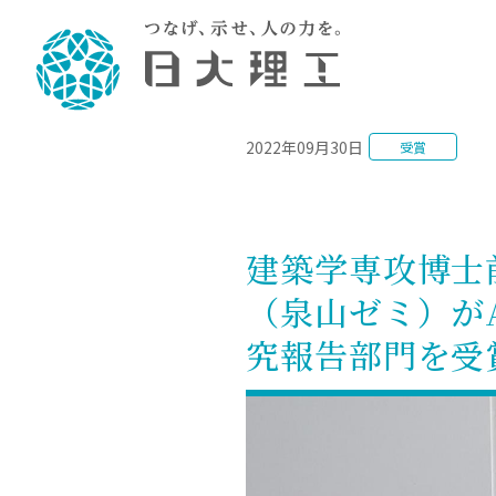
NEWS
2022年09月30日
受賞
理工学部概要
大学院・研究情報
学生生活
理工学部学科情報
在学生用就職
教育情報
大学院概
学生生活
理念・教育目標
入学者選抜募集人員
理工学研究所
学生食堂
土木工学科／専攻
個別相談
教育
教育
情報
スポ
学校
理工学部長からのメッセージ
令和8年度 出身校別合格者数
理工学研究所研究ジャーナル
サークル紹介
2028.
各学
研究
テク
CS
型選
建築学専攻博士
まちづくり工学科／専攻
就職・キ
沿革
一般選抜 N全学統一方式 第1期
理工学部学術講演会
学部内イベント
入学
学位
科学
八海
一般
（泉山ゼミ）がArea
2027.
リシ
（CS
理工学部データ
一般選抜 A個別方式
研究者情報
大学
学部
校友
電気工学科／専攻
就職・キ
日本大学
プラ
究報告部門を受
大学組織図
一般選抜 C共通テスト利用方式
日本大学研究情報データベース
教育
図書
ニュ
資格
公務員試
第1期
測量
物理学科／専攻
自己点検・評価
海外からの研究訪問
留学
防災
よく
海外
教員採用
短期大学部
一般選抜 C共通テスト利用方式
地域連携・地域貢献活動
海外
一般
日本大学短期大学部（理工学部併
第2期
就職対策
入学
設・船橋校舎）
日本大学大学院 特別講義
FD活
等）
一般選抜 N全学統一方式 第2期
NU就職