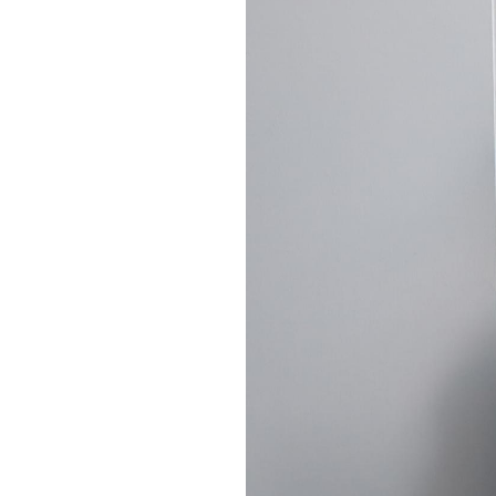
キャンパス案内
日大
総合型選抜
インター
一般
行きたい学科を選べる
新たなタグライン、VIについて
帰国生選抜/外国人留学生選抜
一般
入学者納入金
総合
令和9年度 入学者選抜日程
編入