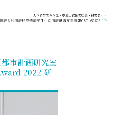
入学希望者
在学生・卒業生
保護者
企業・研究者
情報
入試情報
研究情報
学生生活情報
就職支援情報
CST-VOICE
デジタルガイドブック
海洋建築工学科／専攻
日本大学理工学部ガイド
日大理工に入って良かったこと
電子線利用研究施設
在学・卒業・成績等各種証明書発行
日大理工通信
女子こそサイエンス
量子科学研究所
通学・学割証の発行
（都市計画研究室
理工サーキュラー
航空宇宙工学科／専攻
入試に関するお問い合わせ
健康診断証明書発行（＝保健室）
理工研News
ward 2022 研
制度
専攻
物質応用化学科／専攻
入試の多彩なポイント
学費
）
ター
ー
創設100周年記念サイト
量子理工学専攻
ンター
問い合わせ