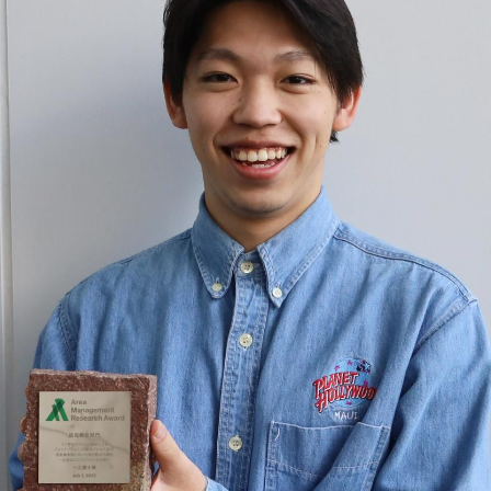
理工学研究所
理工の教育プログラム
ンシップについて
選抜 N全学統一方式
研究事務課
選抜 A個別方式
型選抜
学試験（一般）