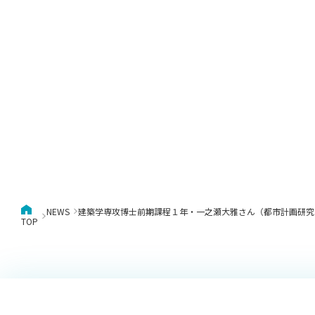
NEWS
建築学専攻博士前期課程１年・一之瀬大雅さん（都市計画研究室（泉山ゼミ）
TOP