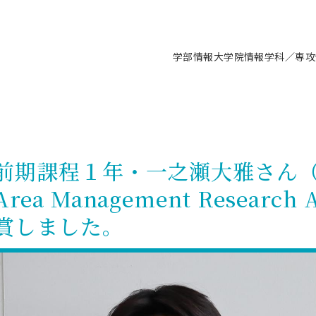
学部情報
大学院情報
学科／専攻
支援情報 ―セミナー・講座・相談等―
について（情報公開）
要
施設案内
キャンパス情報
入試情報・大学院の各種支援制度
学生生活サポート情報
就職支援体制
コーナー
研究上の目的に関する情報
理念
教育研究センター
ーツ施設（船橋校舎）
交通システム工学科／専攻
駿河台キャンパス
入試情報
入試日程
大型構造物試験センター
学生支援室（学生相談窓口）
建築学科／専攻
就職支援体制
推薦型選抜・編入学試験・総合
3卒向け
科の教育研究上の目的
科長メッセージ
ノプレース15
Tギャラリー（駿河台校舎）
船橋キャンパス
社会人大学院制度
募集人数
空気力学研究センター
障がい学生支援
公務員試験対策
抜（募集要項など）
前期課程１年・一之瀬大雅さん
機械工学科／専攻
精密機械工学科／専攻
ャリア形成プログラム
者受入方針（アドミッション・ポ
取得状況
技術資料センター
山セミナーハウス
研究施設
大学院の各種支援制度
出願資格・認定
材料創造研究センター
学生寮・アパート紹介
教員採用試験対策
選抜募集要項
 Management Research A
3卒向け
ー）
T MUSEUM）
院進学のススメ
内施設情報
未来博士工房
選考方法
先端材料科学センター
日本大学学生生徒等総合保障
資格・検定
枠選抜
電子工学科／専攻
応用情報工学科／情報科学
ャリア形成プログラム
理工学部の取り組み
ズマ理工学研究施設
賞しました。
情報
館
パワーアップセンター（PUC
入学者納入金
環境・防災都市共同研究セン
奨学金制度
キャリアデザインセンタ
ーストピックス
課程
験対策
実習センター
数学科／専攻
地理学専攻
生
情報
募集要項
マイクロ機能デバイス研究セ
保健室
あるご質問
学術交流
試験支援
学術交流
過去問題・解答・出題意図
工作技術センター
留学生制度
教育
情報冊子PDF版
試験出願前の相談（受験上の配慮
受験上の配慮等について
交通総合試験路
動
ナビ