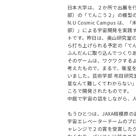
日本大学は、２か所で出展を行いま
部）の「てんこう２」の模型
N.U Cosmic Camp
部）」による宇宙開発を実践
トです。昨日は、奥山研究室の
ら打ち上げられる予定の「て
ふんだんに取り込んでつくり
そのゲームは、ワクワクする
考えたもので、まるで、衛星
いました。芸術学部 布目研
星なんて難しくてわからない
ころで開発されたものです。
中庭で宇宙の話をしながら、
もうひとつは、JAXA相模原
宇宙エレベーターチームのプ
ャレンジで２の賞を受賞した