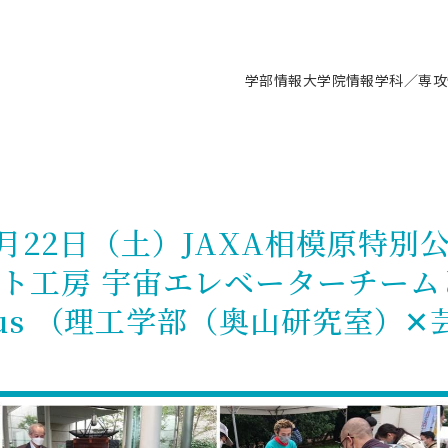
学部情報
大学院情報
学科／専攻
支援情報 ―セミナー・講座・相談等―
について（情報公開）
要
施設案内
キャンパス情報
入試情報・大学院の各種支援制度
学生生活サポート情報
就職支援体制
コーナー
研究上の目的に関する情報
理念
教育研究センター
ーツ施設（船橋校舎）
交通システム工学科／専攻
駿河台キャンパス
入試情報
入試日程
大型構造物試験センター
学生支援室（学生相談窓口）
建築学科／専攻
就職支援体制
推薦型選抜・編入学試験・総合
3卒向け
科の教育研究上の目的
科長メッセージ
ノプレース15
Tギャラリー（駿河台校舎）
船橋キャンパス
社会人大学院制度
募集人数
空気力学研究センター
障がい学生支援
公務員試験対策
抜（募集要項など）
月22日（土）JAXA相模原特別
機械工学科／専攻
精密機械工学科／専攻
ャリア形成プログラム
者受入方針（アドミッション・ポ
取得状況
技術資料センター
山セミナーハウス
研究施設
大学院の各種支援制度
出願資格・認定
材料創造研究センター
学生寮・アパート紹介
教員採用試験対策
選抜募集要項
ト工房 宇宙エレベーターチームと
3卒向け
ー）
T MUSEUM）
院進学のススメ
内施設情報
未来博士工房
選考方法
先端材料科学センター
日本大学学生生徒等総合保障
資格・検定
枠選抜
電子工学科／専攻
応用情報工学科／情報科学
ャリア形成プログラム
理工学部の取り組み
ズマ理工学研究施設
ampus （理工学部（奥山研究室）
情報
館
パワーアップセンター（PUC
入学者納入金
環境・防災都市共同研究セン
奨学金制度
キャリアデザインセンタ
ーストピックス
課程
験対策
実習センター
数学科／専攻
地理学専攻
生
情報
募集要項
マイクロ機能デバイス研究セ
保健室
あるご質問
学術交流
試験支援
学術交流
過去問題・解答・出題意図
工作技術センター
留学生制度
教育
情報冊子PDF版
試験出願前の相談（受験上の配慮
受験上の配慮等について
交通総合試験路
動
ナビ