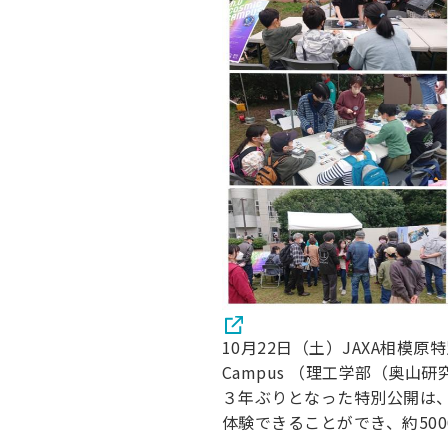
キャンパス案内
日大
総合型選抜
インター
一般
行きたい学科を選べる
新たなタグライン、VIについて
帰国生選抜/外国人留学生選抜
一般
入学者納入金
総合
令和9年度 入学者選抜日程
編入
10月22日（土）JAXA相模原
Campus （理工学部（奥山
３年ぶりとなった特別公開は
体験できることができ、約50