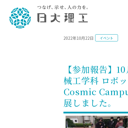
NEWS
2022年10月22日
イベント
理工学部概要
大学院・研究情報
学生生活
理工学部学科情報
在学生用就職
教育情報
大学院概
学生生活
理念・教育目標
入学者選抜募集人員
理工学研究所
学生食堂
土木工学科／専攻
個別相談
教育
教育
情報
スポ
学校
理工学部長からのメッセージ
令和8年度 出身校別合格者数
理工学研究所研究ジャーナル
サークル紹介
2028.
各学
研究
テク
CS
型選
【参加報告】10
まちづくり工学科／専攻
就職・キ
沿革
一般選抜 N全学統一方式 第1期
理工学部学術講演会
学部内イベント
入学
学位
科学
八海
一般
械工学科 ロボッ
2027.
リシ
（CS
理工学部データ
一般選抜 A個別方式
研究者情報
大学
学部
校友
電気工学科／専攻
就職・キ
日本大学
プラ
Cosmic C
大学組織図
一般選抜 C共通テスト利用方式
日本大学研究情報データベース
教育
図書
ニュ
資格
公務員試
第1期
測量
物理学科／専攻
展しました。
自己点検・評価
海外からの研究訪問
留学
防災
よく
海外
教員採用
短期大学部
一般選抜 C共通テスト利用方式
地域連携・地域貢献活動
海外
一般
日本大学短期大学部（理工学部併
第2期
就職対策
入学
設・船橋校舎）
日本大学大学院 特別講義
FD活
等）
一般選抜 N全学統一方式 第2期
NU就職