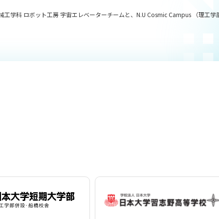
械工学科 ロボット工房 宇宙エレベーターチームと、N.U Cosmic Campus （