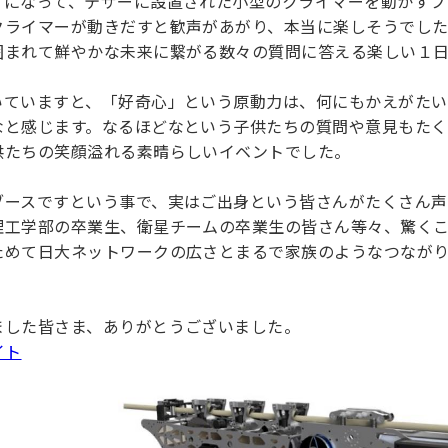
りになって、テザーに設置された小型のクライマーを動かすプ
クライマーが動きだすと歓声があがり、本当に楽しそうでし
囲まれて鮮やかな未来に繋がる数々の質問に答える楽しい１
いていますと、「好奇心」という原動力は、何にもかえがた
なと感じます。なるほどなという子供たちの質問や意見もた
供たちの笑顔溢れる素晴らしいイベントでした。
ブースですという事で、実はご出身という皆さんがたくさん
工学部の卒業生、衛星チームの卒業生の皆さん等々、驚くこと
ためて日大ネットワークの広さとまるで家族のようなつなが
ました皆さま、ありがとうございました。
サイト