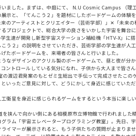
した。まずは、中庭にて、 N.U Cosmic Campus 
の展示と、「てんこう２」を題材にしたボードゲームの体験
us は、「未来のアーティストとクリエイター（芸術学部）」✕「未
するプロジェクトで、総合大学の良さをいかした宇宙を舞台
学生達が開発し新型宇宙ステーション補給機「HTV-X」に
んこう２」の説明をさせていただき、芸術学部の学生達が人
あげたボードゲームを、来場者の皆さんと行いました。
ようなデザインのアクリル製のボードゲームで、昼と夜が分か
をコントロールしている気分になれ、子供から大人まで皆さん
究室の渡辺君発案のもとゼミ生総出で手伝って完成させたこの
」といったご意見に対して、どうにかして身近に感じていた
人工衛星を身近に感じられるゲームをするという本当に楽し
の道を挟んで向かい側にある相模原市立博物館で行われました
ログラム「宇宙エレベータープログラミング教室」。先日、
クライマーが展示されると、もう子供たちの質問が止まりま