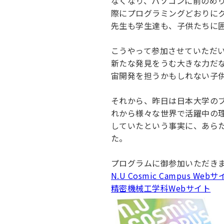
なくなり、パソコンに前のめ
際にプログラミングどおりに
先生も学生達も、子供たちに
こうやって参加させていただ
新たな発見をうむ大きな力だ
宙開発を担うかもしれない子
それから、昨日は日本大学の
れから様々な世界で活躍中の理
していたという事実に、あら
た。
プログラムに御参加いただき
N.U Cosmic Campus Web
精密機械工学科Webサイト