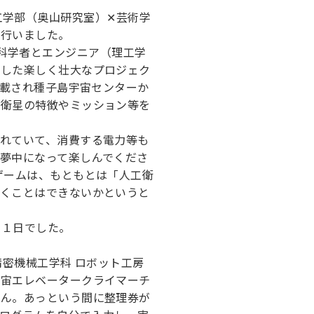
（理工学部（奥山研究室）✕芸術学
を行いました。
来の科学者とエンジニア（理工学
にした楽しく壮大なプロジェク
搭載され種子島宇宙センターか
工衛星の特徴やミッション等を
れていて、消費する電力等も
夢中になって楽しんでくださ
ゲームは、もともとは「人工衛
だくことはできないかというと
い１日でした。
精密機械工学科 ロボット工房
宇宙エレベータークライマーチ
せん。あっという間に整理券が