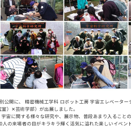
理工学研究所
理工の教育プログラム
ンシップについて
選抜 N全学統一方式
研究事務課
選抜 A個別方式
型選抜
学試験（一般）
特別公開に、 精密機械工学科 ロボット工房 宇宙エレベーターチー
研究室）✕芸術学部）が出展しました。
、宇宙に関する様々な研究や、展示物、普段あまり入ること
00人の来場者の目がキラキラ輝く活気に溢れた楽しいイベン