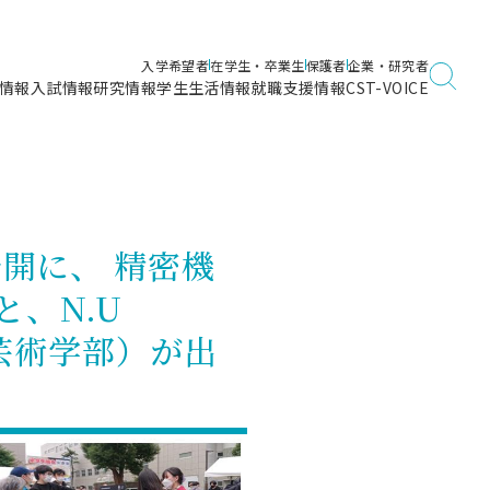
入学希望者
在学生・卒業生
保護者
企業・研究者
情報
入試情報
研究情報
学生生活情報
就職支援情報
CST-VOICE
デジタルガイドブック
海洋建築工学科／専攻
日本大学理工学部ガイド
日大理工に入って良かったこと
電子線利用研究施設
在学・卒業・成績等各種証明書発行
日大理工通信
女子こそサイエンス
量子科学研究所
通学・学割証の発行
公開に、 精密機
理工サーキュラー
航空宇宙工学科／専攻
入試に関するお問い合わせ
健康診断証明書発行（＝保健室）
理工研News
、N.U
制度
専攻
物質応用化学科／専攻
入試の多彩なポイント
学費
✕芸術学部）が出
）
ター
ー
創設100周年記念サイト
量子理工学専攻
ンター
問い合わせ