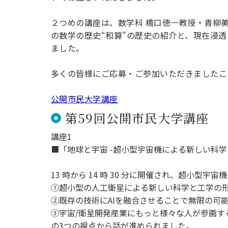
用化学
NU就職ナビ
キャンパス案内
学科／
学科／
科／情
日大理工の教育
総合型選抜
科／専
専攻
専攻
報科学
２つめの講座は、数学科 橋口徳一教授・青柳
一般選抜 N全学
インターンシップについて
攻
新たなタグライン、VIについて
帰国生選抜/外国人留学生選抜
専攻
一般選抜 A個別
の数学の歴史“和算”の歴史の紹介と、現在浸透
ました。
入学者納入金
総合型選抜
物理学
量子理
数学科
地理学
令和9年度 入学者選抜日程
編入学試験（一
科／専
工学専
多くの皆様にご応募・ご参加いただきましたこ
／専攻
専攻
攻
攻
短期大学部
公開市民大学講座
日本大学短期大学部（理工学部併
第59回公開市民大学講座
設・船橋校舎）
講座1
■「地球と宇宙 -超小型宇宙機による新しい科学
行きたい学科を選べる
13 時から 14 時 30 分に開催され、超小
①超小型の人工衛星による新しい科学と工学の
②既存の技術にAIを融合させることで無限の可
③宇宙/衛星開発産業にもっと様々な人が参画す
の3つの視点から話が進められました。