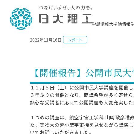
NEWS
学部情報
大学院情報
2022年11月16日
レポート
理工学部概要
大学院概要
理工学部学科情報
大学院・研究情報
学生生活
在学生用就職支援情報 ―セミナー・講座・
教育情報について（
入試情報・大学院の
学生生活施設案内
就職支援体制
相談等―
理念・教育目標
教育理念
入学者選抜募集人員
理工学研究所
学生食堂
交通シ
教育研究上の目
入試情報
情報教育研究セ
スポーツ施設（
就職支援体制
海洋建
土木工
建築学
学校推薦型選抜
個別相談コーナー
ステム
築工学
学科／
科／専
理工学部長からのメッセージ
研究科長メッセージ
令和8年度 出身校別合格者数
理工学研究所研究ジャーナル
サークル紹介
各学科の教育研
社会人大学院制
テクノプレース1
CSTギャラリー
公務員試験対策
型選抜（募集要
工学科
科／専
【開催報告】公開市民大
専攻
2028.3卒向け
攻
／専攻
攻
沿革
学位取得状況
一般選抜 N全学統一方式 第1期
理工学部学術講演会
学部内イベント
入学者受入方針
大学院の各種支
科学技術資料セ
八海山セミナー
教員採用試験対
一般選抜募集要
就職・キャリア形成プログラム
リシー）
（CST MUSEU
理工学部データ
大学院進学のススメ
一般選抜 A個別方式
研究者情報
学部内施設情報
資格・検定
校友枠選抜
2027.3卒向け
１１月５日（土）に公開市民大学講座を開催し
日本大学理工学部の
まちづ
精密機
航空宇
プラズマ理工学
機械工
就職・キャリア形成プログラム
３年ぶりの開催となり、聴講希望が多く寄せら
大学組織図
教育情報
くり工
一般選抜 C共通テスト利用方式
日本大学研究情報データベース
械工学
図書館
キャリアデザイ
宙工学
ニューストピッ
資格課程
学科／
熱心な受講者に応えて公開講座も大変充実した
学科／
第1期
科／専
測量実習センタ
科／専
公務員試験対策
専攻
自己点検・評価
留学生
海外からの研究訪問
防災情報
よくあるご質問
海外学術交流
専攻
攻
攻
一般選抜 C共通テスト利用方式
教員採用試験支援
１つめの講座は、航空宇宙工学科 山﨑政彦准
地域連携・地域貢献活動
海外学術交流
一般教育
第2期
入学試験出願前
た。実物大の超小型宇宙機を見せながら講演し
就職対策情報冊子PDF版
応用情
日本大学大学院 特別講義
物質応
FD活動
等）
一般選抜 N全学統一方式 第2期
いてお話しいただきました。
電気工
電子工
報工学