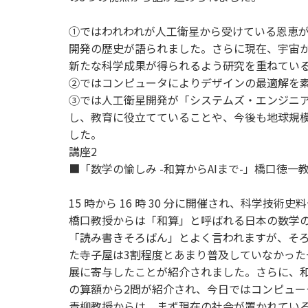
①ではわれわれが人工衛星から受けている恩恵が改め
開発の歴史が語られました。さらに現在、宇宙か
新たな科学成果が得られるよう研究を重ねてい
②ではコンピュータによりデザインの最適解を
③では人工衛星開発が「システムズ・エンジニ
し、教育に役立てていることや、今後も地球規
した。
講座2
■「数学の愉しみ -和算からAIまで-」橋口徳一
15 時から 16 時 30 分に開催され、科学
橋口教授からは「和算」と呼ばれる日本の数学
「読み書きそろばん」とよく言われますが、そ
た寺子屋は3割程度とあまり普及していなかっ
展に寄与したことが紹介されました。さらに、
の算額から2問が紹介され、今日ではコンピュ
青柳教授からは、まず現在の社会が置かれている状況から