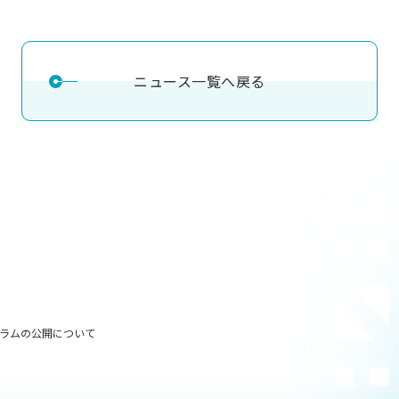
理工学研究所
理工の教育プログラム
ンシップについて
選抜 N全学統一方式
研究事務課
選抜 A個別方式
ニュース一覧へ戻る
型選抜
学試験（一般）
ラムの公開について