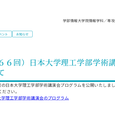
学部情報
大学院情報
学科／専攻
ベント
お知らせ
支援情報 ―セミナー・講座・相談等―
について（情報公開）
要
施設案内
キャンパス情報
入試情報・大学院の各種支援制度
学生生活サポート情報
就職支援体制
コーナー
研究上の目的に関する情報
理念
教育研究センター
ーツ施設（船橋校舎）
交通システム工学科／専攻
駿河台キャンパス
入試情報
入試日程
大型構造物試験センター
学生支援室（学生相談窓口）
建築学科／専攻
就職支援体制
推薦型選抜・編入学試験・総合
3卒向け
科の教育研究上の目的
科長メッセージ
ノプレース15
Tギャラリー（駿河台校舎）
船橋キャンパス
社会人大学院制度
募集人数
空気力学研究センター
障がい学生支援
公務員試験対策
抜（募集要項など）
６６回）日本大学理工学部学術
機械工学科／専攻
精密機械工学科／専攻
ャリア形成プログラム
者受入方針（アドミッション・ポ
取得状況
技術資料センター
山セミナーハウス
研究施設
大学院の各種支援制度
出願資格・認定
材料創造研究センター
学生寮・アパート紹介
教員採用試験対策
選抜募集要項
て
3卒向け
ー）
T MUSEUM）
院進学のススメ
内施設情報
未来博士工房
選考方法
先端材料科学センター
日本大学学生生徒等総合保障
資格・検定
枠選抜
電子工学科／専攻
応用情報工学科／情報科学
ャリア形成プログラム
理工学部の取り組み
ズマ理工学研究施設
情報
館
パワーアップセンター（PUC
入学者納入金
環境・防災都市共同研究セン
奨学金制度
キャリアデザインセンタ
ーストピックス
課程
催の日本大学理工学部学術講演会プログラムを公開いたしま
験対策
実習センター
数学科／専攻
地理学専攻
ください。
生
情報
募集要項
マイクロ機能デバイス研究セ
保健室
あるご質問
学術交流
試験支援
大学理工学部学術講演会のプログラム
学術交流
過去問題・解答・出題意図
工作技術センター
留学生制度
教育
情報冊子PDF版
試験出願前の相談（受験上の配慮
受験上の配慮等について
交通総合試験路
動
ナビ