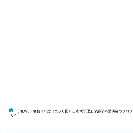
キャンパス案内
日大
総合型選抜
インター
一般
行きたい学科を選べる
新たなタグライン、VIについて
帰国生選抜/外国人留学生選抜
一般
入学者納入金
総合
令和9年度 入学者選抜日程
編入
NEWS
令和４年度（第６６回）日本大学理工学部学術講演会のプログ
TOP