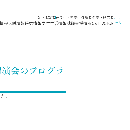
入学希望者
在学生・卒業生
保護者
企業・研究者
情報
入試情報
研究情報
学生生活情報
就職支援情報
CST-VOICE
デジタルガイドブック
海洋建築工学科／専攻
日本大学理工学部ガイド
日大理工に入って良かったこと
電子線利用研究施設
在学・卒業・成績等各種証明書発行
日大理工通信
女子こそサイエンス
量子科学研究所
通学・学割証の発行
講演会のプログラ
理工サーキュラー
航空宇宙工学科／専攻
入試に関するお問い合わせ
健康診断証明書発行（＝保健室）
理工研News
制度
専攻
物質応用化学科／専攻
入試の多彩なポイント
学費
）
ター
ー
創設100周年記念サイト
した。
量子理工学専攻
ンター
問い合わせ