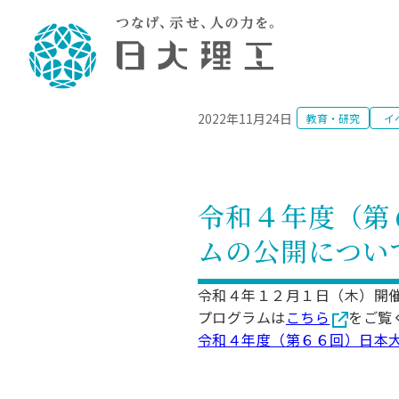
NEWS
2022年11月24日
教育・研究
イ
理工学部概要
大学院・研究情報
学生生活
理工学部学科情報
在学生用就職
教育情報
大学院概
学生生活
理念・教育目標
入学者選抜募集人員
理工学研究所
学生食堂
土木工学科／専攻
個別相談
教育
教育
情報
スポ
学校
理工学部長からのメッセージ
令和8年度 出身校別合格者数
理工学研究所研究ジャーナル
サークル紹介
2028.
各学
研究
テク
CS
型選
令和４年度（第
まちづくり工学科／専攻
就職・キ
沿革
一般選抜 N全学統一方式 第1期
理工学部学術講演会
学部内イベント
入学
学位
科学
八海
一般
ムの公開につい
2027.
リシ
（CS
理工学部データ
一般選抜 A個別方式
研究者情報
大学
学部
校友
電気工学科／専攻
就職・キ
日本大学
プラ
大学組織図
一般選抜 C共通テスト利用方式
日本大学研究情報データベース
教育
図書
ニュ
資格
令和４年１２月１日（木）開
公務員試
第1期
測量
物理学科／専攻
プログラムは
こちら
をご覧
自己点検・評価
海外からの研究訪問
留学
防災
よく
海外
教員採用
短期大学部
一般選抜 C共通テスト利用方式
令和４年度（第６６回）日本
地域連携・地域貢献活動
海外
一般
日本大学短期大学部（理工学部併
第2期
就職対策
入学
設・船橋校舎）
日本大学大学院 特別講義
FD活
等）
一般選抜 N全学統一方式 第2期
NU就職