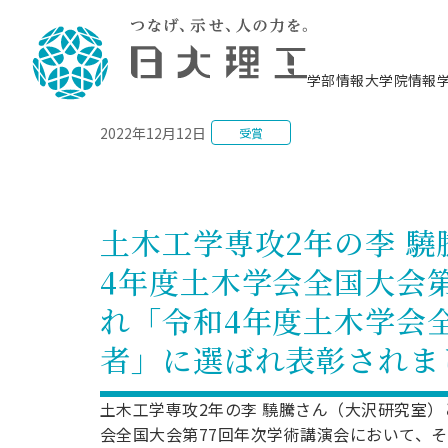
NEWS
学部情報
大学院情報
2022年12月12日
受賞
理工学部概要
大学院概要
理工学部学科情報
大学院・研究情報
学生生活
在学生用就職支援情報 ―セミナー・講座・
教育情報について（
入試情報・大学院の
学生生活施設案内
就職支援体制
相談等―
理念・教育目標
教育理念
入学者選抜募集人員
理工学研究所
学生食堂
交通シ
教育研究上の目
入試情報
情報教育研究セ
スポーツ施設（
就職支援体制
海洋建
土木工
建築学
学校推薦型選抜
個別相談コーナー
ステム
築工学
学科／
科／専
理工学部長からのメッセージ
研究科長メッセージ
令和8年度 出身校別合格者数
理工学研究所研究ジャーナル
サークル紹介
各学科の教育研
社会人大学院制
テクノプレース1
CSTギャラリー
公務員試験対策
型選抜（募集要
工学科
科／専
土木工学専攻2年の李 
専攻
2028.3卒向け
攻
／専攻
攻
沿革
学位取得状況
一般選抜 N全学統一方式 第1期
理工学部学術講演会
学部内イベント
入学者受入方針
大学院の各種支
科学技術資料セ
八海山セミナー
教員採用試験対
一般選抜募集要
就職・キャリア形成プログラム
4年度土木学会全国大会
リシー）
（CST MUSEU
理工学部データ
大学院進学のススメ
一般選抜 A個別方式
研究者情報
学部内施設情報
資格・検定
校友枠選抜
2027.3卒向け
日本大学理工学部の
まちづ
精密機
航空宇
プラズマ理工学
れ「令和4年度土木学会全
機械工
就職・キャリア形成プログラム
大学組織図
教育情報
くり工
一般選抜 C共通テスト利用方式
日本大学研究情報データベース
械工学
図書館
キャリアデザイ
宙工学
ニューストピッ
資格課程
学科／
学科／
第1期
科／専
測量実習センタ
科／専
者」に選ばれ表彰されま
公務員試験対策
専攻
自己点検・評価
留学生
海外からの研究訪問
防災情報
よくあるご質問
海外学術交流
専攻
攻
攻
一般選抜 C共通テスト利用方式
教員採用試験支援
地域連携・地域貢献活動
海外学術交流
一般教育
第2期
土木工学専攻2年の李 驍騰さん（大沢研究室）
入学試験出願前
就職対策情報冊子PDF版
応用情
日本大学大学院 特別講義
会全国大会第77回年次学術講演会において、そ
物質応
FD活動
等）
一般選抜 N全学統一方式 第2期
電気工
電子工
報工学