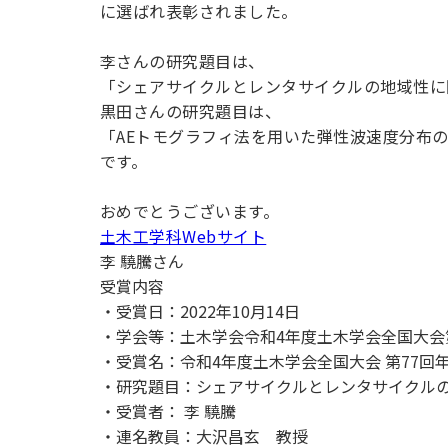
用化学
NU就職ナビ
に選ばれ表彰されました。
キャンパス案内
学科／
学科／
科／情
日大理工の教育
総合型選抜
科／専
専攻
専攻
報科学
一般選抜 N全学
インターンシップについて
攻
新たなタグライン、VIについて
李さんの研究題目は、
帰国生選抜/外国人留学生選抜
専攻
一般選抜 A個別
「シェアサイクルとレンタサイクルの地域性に
入学者納入金
総合型選抜
黒田さんの研究題目は、
物理学
量子理
数学科
地理学
令和9年度 入学者選抜日程
「AEトモグラフィ法を用いた弾性波速度分布
編入学試験（一
科／専
工学専
／専攻
専攻
です。
攻
攻
短期大学部
おめでとうございます。
日本大学短期大学部（理工学部併
土木工学科Webサイト
設・船橋校舎）
李 驍騰さん
受賞内容
行きたい学科を選べる
・受賞日：2022年10月14日
・学会等：土木学会令和4年度土木学会全国大会
・受賞名：令和4年度土木学会全国大会 第77回
・研究題目：シェアサイクルとレンタサイクル
・受賞者： 李 驍騰
・連名教員：大沢昌玄 教授