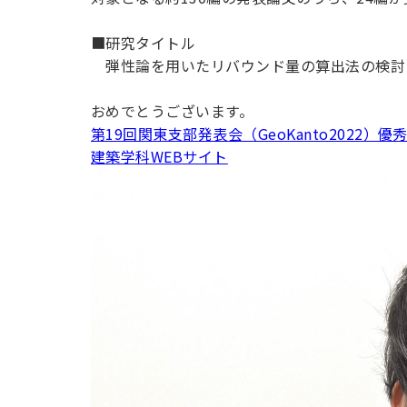
用化学
NU就職ナビ
キャンパス案内
学科／
学科／
科／情
日大理工の教育
総合型選抜
科／専
専攻
専攻
報科学
一般選抜 N全学
インターンシップについて
■研究タイトル
攻
新たなタグライン、VIについて
帰国生選抜/外国人留学生選抜
専攻
一般選抜 A個別
弾性論を用いたリバウンド量の算出法の検討
入学者納入金
総合型選抜
物理学
量子理
おめでとうございます。
数学科
地理学
令和9年度 入学者選抜日程
編入学試験（一
科／専
工学専
第19回関東支部発表会（GeoKanto2022）優
／専攻
専攻
攻
攻
建築学科WEBサイト
短期大学部
日本大学短期大学部（理工学部併
設・船橋校舎）
行きたい学科を選べる