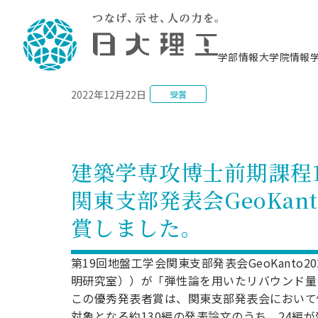
NEWS
学部情報
大学院情報
2022年12月22日
受賞
理工学部概要
大学院概要
理工学部学科情報
大学院・研究情報
学生生活
在学生用就職支援情報 ―セミナー・講座・
教育情報について（
入試情報・大学院の
学生生活施設案内
就職支援体制
相談等―
理念・教育目標
教育理念
入学者選抜募集人員
理工学研究所
学生食堂
交通シ
教育研究上の目
入試情報
情報教育研究セ
スポーツ施設（
就職支援体制
海洋建
土木工
建築学
学校推薦型選抜
個別相談コーナー
ステム
築工学
学科／
科／専
理工学部長からのメッセージ
研究科長メッセージ
令和8年度 出身校別合格者数
理工学研究所研究ジャーナル
サークル紹介
各学科の教育研
社会人大学院制
テクノプレース1
CSTギャラリー
公務員試験対策
型選抜（募集要
工学科
科／専
建築学専攻博士前期課程
専攻
2028.3卒向け
攻
／専攻
攻
沿革
学位取得状況
一般選抜 N全学統一方式 第1期
理工学部学術講演会
学部内イベント
入学者受入方針
大学院の各種支
科学技術資料セ
八海山セミナー
教員採用試験対
一般選抜募集要
就職・キャリア形成プログラム
関東支部発表会GeoKan
リシー）
（CST MUSEU
理工学部データ
大学院進学のススメ
一般選抜 A個別方式
研究者情報
学部内施設情報
資格・検定
校友枠選抜
2027.3卒向け
日本大学理工学部の
まちづ
精密機
航空宇
プラズマ理工学
賞しました。
機械工
就職・キャリア形成プログラム
大学組織図
教育情報
くり工
一般選抜 C共通テスト利用方式
日本大学研究情報データベース
械工学
図書館
キャリアデザイ
宙工学
ニューストピッ
資格課程
学科／
学科／
第1期
科／専
測量実習センタ
科／専
公務員試験対策
専攻
自己点検・評価
留学生
海外からの研究訪問
防災情報
よくあるご質問
海外学術交流
専攻
攻
攻
第19回地盤工学会関東支部発表会GeoKant
一般選抜 C共通テスト利用方式
教員採用試験支援
地域連携・地域貢献活動
海外学術交流
明研究室））が「弾性論を用いたリバウンド量
一般教育
第2期
入学試験出願前
この優秀発表者賞は、関東支部発表会において
就職対策情報冊子PDF版
応用情
日本大学大学院 特別講義
物質応
FD活動
等）
一般選抜 N全学統一方式 第2期
電気工
対象となる約130編の発表論文のうち、24編
電子工
報工学