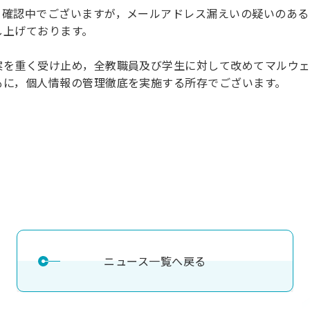
確認中でございますが，メールアドレス漏えいの疑いのある
理工学研究所
理工の教育プログラム
ンシップについて
し上げております。
選抜 N全学統一方式
研究事務課
選抜 A個別方式
を重く受け止め，全教職員及び学生に対して改めてマルウェ
型選抜
もに，個人情報の管理徹底を実施する所存でございます。
学試験（一般）
ニュース一覧へ戻る