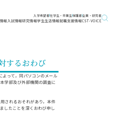
入学希望者
在学生・卒業生
保護者
企業・研究者
情報
入試情報
研究情報
学生生活情報
就職支援情報
CST-VOICE
デジタルガイドブック
海洋建築工学科／専攻
日本大学理工学部ガイド
日大理工に入って良かったこと
電子線利用研究施設
在学・卒業・成績等各種証明書発行
日大理工通信
女子こそサイエンス
量子科学研究所
通学・学割証の発行
に対するおわび
理工サーキュラー
航空宇宙工学科／専攻
入試に関するお問い合わせ
健康診断証明書発行（＝保健室）
理工研News
制度
専攻
物質応用化学科／専攻
によって，同パソコンのメール
入試の多彩なポイント
学費
，本学部及び外部機関の調査に
）
ター
ー
創設100周年記念サイト
量子理工学専攻
ンター
問い合わせ
用されるおそれがあり，本件
ましたことを深くおわび申し