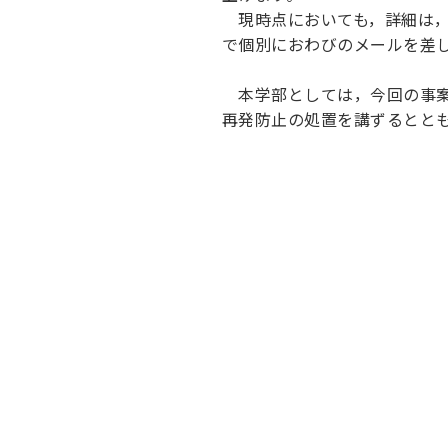
キャンパス案内
現時点においても，詳細は，
日大
総合型選抜
インター
で個別におわびのメールを差
一般
行きたい学科を選べる
新たなタグライン、VIについて
帰国生選抜/外国人留学生選抜
一般
本学部としては，今回の事案
入学者納入金
総合
再発防止の処置を講ずるとと
令和9年度 入学者選抜日程
編入