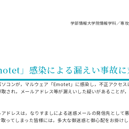
学部情報
大学院情報
学科／専攻
支援情報 ―セミナー・講座・相談等―
について（情報公開）
要
施設案内
キャンパス情報
入試情報・大学院の各種支援制度
学生生活サポート情報
就職支援体制
コーナー
研究上の目的に関する情報
理念
教育研究センター
ーツ施設（船橋校舎）
交通システム工学科／専攻
駿河台キャンパス
入試情報
入試日程
大型構造物試験センター
学生支援室（学生相談窓口）
建築学科／専攻
就職支援体制
推薦型選抜・編入学試験・総合
3卒向け
科の教育研究上の目的
科長メッセージ
ノプレース15
Tギャラリー（駿河台校舎）
船橋キャンパス
社会人大学院制度
募集人数
空気力学研究センター
障がい学生支援
公務員試験対策
抜（募集要項など）
motet」感染による漏えい事故
機械工学科／専攻
精密機械工学科／専攻
ャリア形成プログラム
者受入方針（アドミッション・ポ
取得状況
技術資料センター
山セミナーハウス
研究施設
大学院の各種支援制度
出願資格・認定
材料創造研究センター
学生寮・アパート紹介
教員採用試験対策
選抜募集要項
3卒向け
ー）
T MUSEUM）
院進学のススメ
内施設情報
未来博士工房
選考方法
先端材料科学センター
日本大学学生生徒等総合保障
資格・検定
枠選抜
電子工学科／専攻
応用情報工学科／情報科学
コンが，マルウェア「Emotet」に感染し，不正アクセス
ャリア形成プログラム
理工学部の取り組み
ズマ理工学研究施設
搾取され，メールアドレス等が漏えいした疑いがあることが
情報
館
パワーアップセンター（PUC
入学者納入金
環境・防災都市共同研究セン
奨学金制度
キャリアデザインセンタ
ーストピックス
課程
験対策
実習センター
数学科／専攻
地理学専攻
生
情報
募集要項
マイクロ機能デバイス研究セ
保健室
あるご質問
学術交流
試験支援
アドレスは，なりすましによる迷惑メールの発信先として悪
学術交流
過去問題・解答・出題意図
工作技術センター
留学生制度
教育
情報冊子PDF版
試験出願前の相談（受験上の配慮
け取ってしまった皆様には，多大な御迷惑と御心配をお掛けし
受験上の配慮等について
交通総合試験路
動
ナビ