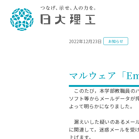
NEWS
2022年12月23日
お知らせ
理工学部概要
大学院・研究情報
学生生活
理工学部学科情報
在学生用就職
教育情報
大学院概
学生生活
理念・教育目標
入学者選抜募集人員
理工学研究所
学生食堂
土木工学科／専攻
個別相談
教育
教育
情報
スポ
学校
理工学部長からのメッセージ
令和8年度 出身校別合格者数
理工学研究所研究ジャーナル
サークル紹介
2028.
各学
研究
テク
CS
型選
マルウェア「E
まちづくり工学科／専攻
就職・キ
沿革
一般選抜 N全学統一方式 第1期
理工学部学術講演会
学部内イベント
入学
学位
科学
八海
一般
2027.
リシ
（CS
理工学部データ
一般選抜 A個別方式
研究者情報
大学
学部
校友
電気工学科／専攻
このたび，本学部教職員のパソ
就職・キ
日本大学
プラ
ソフト等からメールデータが
大学組織図
一般選抜 C共通テスト利用方式
日本大学研究情報データベース
教育
図書
ニュ
資格
公務員試
よって明らかになりました。
第1期
測量
物理学科／専攻
自己点検・評価
海外からの研究訪問
留学
防災
よく
海外
教員採用
短期大学部
一般選抜 C共通テスト利用方式
漏えいした疑いのあるメール
地域連携・地域貢献活動
海外
一般
日本大学短期大学部（理工学部併
第2期
就職対策
入学
に関連して，迷惑メールを受
設・船橋校舎）
日本大学大学院 特別講義
FD活
等）
一般選抜 N全学統一方式 第2期
NU就職
上げます。