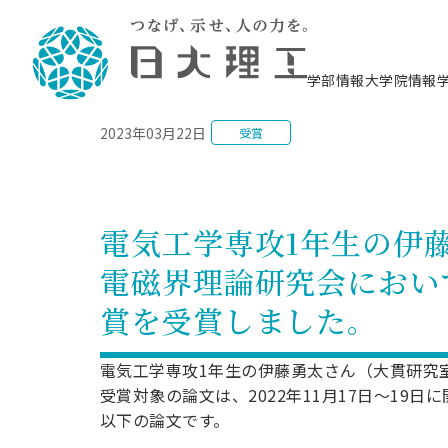
NEWS
学部情報
大学院情報
2023年03月22日
受賞
理工学部概要
大学院概要
理工学部学科情報
大学院・研究情報
学生生活
在学生用就職支援情報 ―セミナー・講座・
教育情報について（
入試情報・大学院の
学生生活施設案内
就職支援体制
相談等―
理念・教育目標
教育理念
入学者選抜募集人員
理工学研究所
学生食堂
交通シ
教育研究上の目
入試情報
情報教育研究セ
スポーツ施設（
就職支援体制
海洋建
土木工
建築学
学校推薦型選抜
個別相談コーナー
ステム
築工学
学科／
科／専
理工学部長からのメッセージ
研究科長メッセージ
令和8年度 出身校別合格者数
理工学研究所研究ジャーナル
サークル紹介
各学科の教育研
社会人大学院制
テクノプレース1
CSTギャラリー
公務員試験対策
型選抜（募集要
工学科
科／専
電気工学専攻1年生の伊
専攻
2028.3卒向け
攻
／専攻
攻
沿革
学位取得状況
一般選抜 N全学統一方式 第1期
理工学部学術講演会
学部内イベント
入学者受入方針
大学院の各種支
科学技術資料セ
八海山セミナー
教員採用試験対
一般選抜募集要
就職・キャリア形成プログラム
電磁界理論研究会におい
リシー）
（CST MUSEU
理工学部データ
大学院進学のススメ
一般選抜 A個別方式
研究者情報
学部内施設情報
資格・検定
校友枠選抜
2027.3卒向け
日本大学理工学部の
まちづ
精密機
航空宇
プラズマ理工学
賞を受賞しました。
機械工
就職・キャリア形成プログラム
大学組織図
教育情報
くり工
一般選抜 C共通テスト利用方式
日本大学研究情報データベース
械工学
図書館
キャリアデザイ
宙工学
ニューストピッ
資格課程
学科／
学科／
第1期
科／専
測量実習センタ
科／専
公務員試験対策
専攻
自己点検・評価
留学生
海外からの研究訪問
防災情報
よくあるご質問
海外学術交流
専攻
攻
攻
電気工学専攻1年生の伊藤勇太さん（大貫研究
一般選抜 C共通テスト利用方式
教員採用試験支援
地域連携・地域貢献活動
海外学術交流
受賞対象の論文は、2022年11月17日～19
一般教育
第2期
入学試験出願前
以下の論文です。
就職対策情報冊子PDF版
応用情
日本大学大学院 特別講義
物質応
FD活動
等）
一般選抜 N全学統一方式 第2期
電気工
電子工
報工学