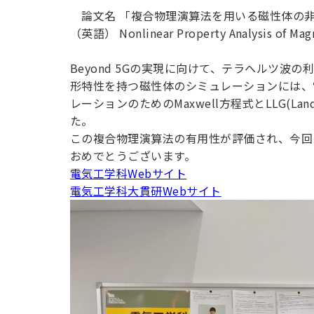
用化学
NU就職ナビ
キャンパス案内
学科／
学科／
科／情
論文名 「複合物理演算法を用いる磁性体の
日大理工の教育
総合型選抜
科／専
専攻
専攻
報科学
一般選抜 N全学
インターンシップについて
（英語） Nonlinear Property Analysis of Magne
攻
新たなタグライン、VIについて
帰国生選抜/外国人留学生選抜
専攻
一般選抜 A個別
Beyond 5Gの実現に向けて、テラヘルツ
入学者納入金
総合型選抜
物理学
量子理
形特性を持つ磁性体のシミュレーションには、
数学科
地理学
令和9年度 入学者選抜日程
編入学試験（一
科／専
工学専
レーションのためのMaxwell方程式とLLG(Lan
／専攻
専攻
攻
攻
た。
短期大学部
この複合物理演算法の有用性が評価され、今回
日本大学短期大学部（理工学部併
おめでとうございます。
設・船橋校舎）
電気工学科Webサイト
電気工学科大貫研Webサイト
行きたい学科を選べる