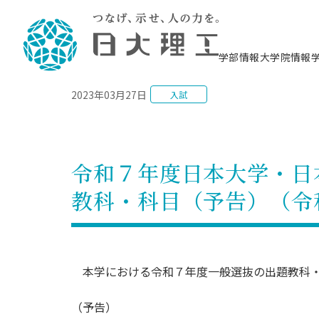
NEWS
学部情報
大学院情報
2023年03月27日
入試
理工学部概要
大学院概要
理工学部学科情報
大学院・研究情報
学生生活
在学生用就職支援情報 ―セミナー・講座・
教育情報について（
入試情報・大学院の
学生生活施設案内
就職支援体制
相談等―
理念・教育目標
教育理念
入学者選抜募集人員
理工学研究所
学生食堂
交通シ
教育研究上の目
入試情報
情報教育研究セ
スポーツ施設（
就職支援体制
海洋建
土木工
建築学
学校推薦型選抜
個別相談コーナー
ステム
築工学
学科／
科／専
理工学部長からのメッセージ
研究科長メッセージ
令和8年度 出身校別合格者数
理工学研究所研究ジャーナル
サークル紹介
各学科の教育研
社会人大学院制
テクノプレース1
CSTギャラリー
公務員試験対策
型選抜（募集要
工学科
科／専
令和７年度日本大学・日
専攻
2028.3卒向け
攻
／専攻
攻
沿革
学位取得状況
一般選抜 N全学統一方式 第1期
理工学部学術講演会
学部内イベント
入学者受入方針
大学院の各種支
科学技術資料セ
八海山セミナー
教員採用試験対
一般選抜募集要
就職・キャリア形成プログラム
教科・科目（予告）（令
リシー）
（CST MUSEU
理工学部データ
大学院進学のススメ
一般選抜 A個別方式
研究者情報
学部内施設情報
資格・検定
校友枠選抜
2027.3卒向け
日本大学理工学部の
まちづ
精密機
航空宇
プラズマ理工学
機械工
就職・キャリア形成プログラム
大学組織図
教育情報
くり工
一般選抜 C共通テスト利用方式
日本大学研究情報データベース
械工学
図書館
キャリアデザイ
宙工学
ニューストピッ
資格課程
学科／
学科／
第1期
科／専
測量実習センタ
科／専
公務員試験対策
専攻
自己点検・評価
留学生
海外からの研究訪問
防災情報
よくあるご質問
海外学術交流
専攻
攻
攻
一般選抜 C共通テスト利用方式
本学における令和７年度一般選抜の出題教科・
教員採用試験支援
地域連携・地域貢献活動
海外学術交流
一般教育
第2期
入学試験出願前
就職対策情報冊子PDF版
応用情
日本大学大学院 特別講義
（予告）
物質応
FD活動
等）
一般選抜 N全学統一方式 第2期
電気工
電子工
報工学