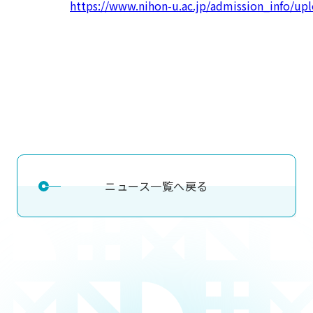
https://www.nihon-u.ac.jp/admission_info/up
用化学
NU就職ナビ
キャンパス案内
学科／
学科／
科／情
日大理工の教育
総合型選抜
科／専
専攻
専攻
報科学
一般選抜 N全学
インターンシップについて
攻
新たなタグライン、VIについて
帰国生選抜/外国人留学生選抜
専攻
一般選抜 A個別
入学者納入金
総合型選抜
物理学
量子理
数学科
地理学
令和9年度 入学者選抜日程
編入学試験（一
科／専
工学専
／専攻
専攻
攻
攻
短期大学部
日本大学短期大学部（理工学部併
設・船橋校舎）
ニュース一覧へ戻る
行きたい学科を選べる