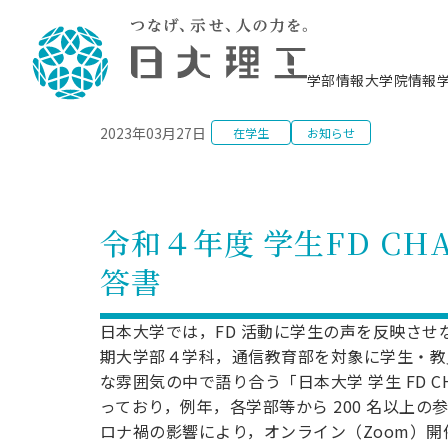
NEWS
学部情報
大学院情報
2023年03月27日
在学生
お知らせ
理工学部概要
大学院概要
理工学部学科情報
大学院・研究情報
学生生活
在学生用就職支援情報 ―セミナー・講座・
教育情報について（
入試情報・大学院の
学生生活施設案内
就職支援体制
相談等―
理念・教育目標
教育理念
入学者選抜募集人員
理工学研究所
学生食堂
交通シ
教育研究上の目
入試情報
情報教育研究セ
スポーツ施設（
就職支援体制
海洋建
土木工
建築学
学校推薦型選抜
個別相談コーナー
ステム
築工学
学科／
科／専
理工学部長からのメッセージ
研究科長メッセージ
令和8年度 出身校別合格者数
理工学研究所研究ジャーナル
サークル紹介
各学科の教育研
社会人大学院制
テクノプレース1
CSTギャラリー
公務員試験対策
型選抜（募集要
工学科
科／専
令和４年度 学生FD C
専攻
2028.3卒向け
攻
／専攻
攻
沿革
学位取得状況
一般選抜 N全学統一方式 第1期
理工学部学術講演会
学部内イベント
入学者受入方針
大学院の各種支
科学技術資料セ
八海山セミナー
教員採用試験対
一般選抜募集要
就職・キャリア形成プログラム
答書
リシー）
（CST MUSEU
理工学部データ
大学院進学のススメ
一般選抜 A個別方式
研究者情報
学部内施設情報
資格・検定
校友枠選抜
2027.3卒向け
日本大学理工学部の
まちづ
精密機
航空宇
プラズマ理工学
機械工
就職・キャリア形成プログラム
大学組織図
教育情報
くり工
一般選抜 C共通テスト利用方式
日本大学研究情報データベース
械工学
図書館
キャリアデザイ
宙工学
ニューストピッ
資格課程
日本大学では，FD 活動に学生の声を反映させなが
学科／
学科／
第1期
科／専
測量実習センタ
科／専
公務員試験対策
期大学部４学科，通信教育部を対象に学生・教
専攻
自己点検・評価
留学生
海外からの研究訪問
防災情報
よくあるご質問
海外学術交流
専攻
攻
攻
一般選抜 C共通テスト利用方式
な雰囲気の中で語り合う「日本大学 学生 FD 
教員採用試験支援
地域連携・地域貢献活動
海外学術交流
一般教育
第2期
っており，例年，各学部等から 200 名以上
入学試験出願前
就職対策情報冊子PDF版
応用情
日本大学大学院 特別講義
ロナ禍の影響により，オンライン（Zoom）開
物質応
FD活動
等）
一般選抜 N全学統一方式 第2期
電気工
電子工
報工学