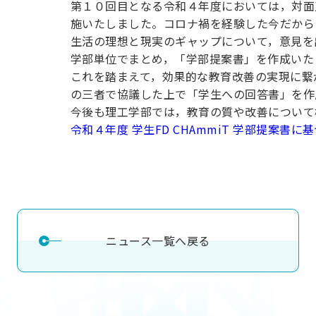
第１０回目となる令和４年度においては，対面
用化学
NU就職ナビ
キャンパス案内
学科／
学科／
科／情
日大理工の教育
総合型選抜
科／専
施いたしました。コロナ禍を経験した今だから
専攻
専攻
報科学
一般選抜 N全学
インターンシップについて
攻
新たなタグライン、VIについて
生活の理想と現実のギャップについて，意見を
帰国生選抜/外国人留学生選抜
専攻
一般選抜 A個別
学部単位でまとめ，「学部提案書」を作成いた
入学者納入金
総合型選抜
これを踏まえて，効果的な教育改善の実現に繋
物理学
量子理
数学科
地理学
の三者で協議した上で「学生への回答書」を作
令和9年度 入学者選抜日程
編入学試験（一
科／専
工学専
／専攻
専攻
今後も理工学部では，教育の質や改善について
攻
攻
令和４年度 学生FD CHAmmiT 学部提案書
短期大学部
日本大学短期大学部（理工学部併
設・船橋校舎）
行きたい学科を選べる
ニュース一覧へ戻る