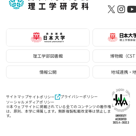
理工学部図書館
博物館（CST 
情報公開
地域連携・
サイトマップ
プライバシーポリシー
サイトポリシー
ソーシャルメディアポリシー
※本ウェブサイトに掲載されている全てのコンテンツの著作権
は、原則、本学に帰属します。無断複製転載改変等は禁止しま
す。