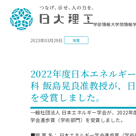
NEWS
学部情報
大学院情報
2023年03月29日
受賞
理工学部概要
大学院概要
理工学部学科情報
大学院・研究情報
学生生活
在学生用就職支援情報 ―セミナー・講座・
教育情報について（
入試情報・大学院の
学生生活施設案内
就職支援体制
相談等―
理念・教育目標
教育理念
入学者選抜募集人員
理工学研究所
学生食堂
交通シ
教育研究上の目
入試情報
情報教育研究セ
スポーツ施設（
就職支援体制
海洋建
土木工
建築学
学校推薦型選抜
個別相談コーナー
ステム
築工学
学科／
科／専
理工学部長からのメッセージ
研究科長メッセージ
令和8年度 出身校別合格者数
理工学研究所研究ジャーナル
サークル紹介
各学科の教育研
社会人大学院制
テクノプレース1
CSTギャラリー
公務員試験対策
型選抜（募集要
工学科
科／専
2022年度日本エネル
専攻
2028.3卒向け
攻
／専攻
攻
沿革
学位取得状況
一般選抜 N全学統一方式 第1期
理工学部学術講演会
学部内イベント
入学者受入方針
大学院の各種支
科学技術資料セ
八海山セミナー
教員採用試験対
一般選抜募集要
就職・キャリア形成プログラム
科 飯島晃良准教授が、
リシー）
（CST MUSEU
理工学部データ
大学院進学のススメ
一般選抜 A個別方式
研究者情報
学部内施設情報
資格・検定
校友枠選抜
2027.3卒向け
日本大学理工学部の
まちづ
精密機
航空宇
プラズマ理工学
を受賞しました。
機械工
就職・キャリア形成プログラム
大学組織図
教育情報
くり工
一般選抜 C共通テスト利用方式
日本大学研究情報データベース
械工学
図書館
キャリアデザイ
宙工学
ニューストピッ
資格課程
学科／
学科／
第1期
科／専
測量実習センタ
科／専
公務員試験対策
専攻
自己点検・評価
留学生
海外からの研究訪問
防災情報
よくあるご質問
海外学術交流
専攻
攻
攻
一般社団法人 日本エネルギー学会が、2022
一般選抜 C共通テスト利用方式
教員採用試験支援
地域連携・地域貢献活動
海外学術交流
学会進歩賞（学術部門）を受賞しました。
一般教育
第2期
入学試験出願前
就職対策情報冊子PDF版
応用情
日本大学大学院 特別講義
物質応
FD活動
等）
一般選抜 N全学統一方式 第2期
電気工
■受 賞 名： 日本エネルギー学会進歩賞（学術
電子工
報工学