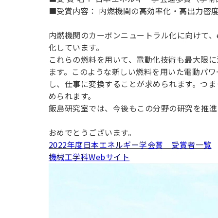
用化学
NU就職ナビ
キャンパス案内
学科／
学科／
科／情
■受賞内容： 内燃機関の高効率化・高出力密
日大理工の教育
総合型選抜
科／専
専攻
専攻
報科学
一般選抜 N全学
インターンシップについて
攻
新たなタグライン、VIについて
帰国生選抜/外国人留学生選抜
専攻
一般選抜 A個別
内燃機関のカーボンニュートラル化に向けて、e
化しています。
入学者納入金
総合型選抜
物理学
量子理
これらの燃料を用いて、電動化技術も最大限に
数学科
地理学
令和9年度 入学者選抜日程
編入学試験（一
科／専
工学専
ます。このような新しい燃料を用いた電動パワ
／専攻
専攻
攻
攻
し、仕事に変換することが求められます。つま
短期大学部
められます。
日本大学短期大学部（理工学部併
飯島研究室では、今後もこの分野の研究を推進
設・船橋校舎）
おめでとうございます。
2022年度日本エネルギー学会賞 受賞者一覧
行きたい学科を選べる
機械工学科Webサイト