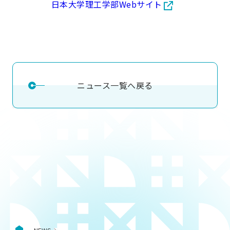
日本大学理工学部Webサイト
用化学
NU就職ナビ
キャンパス案内
学科／
学科／
科／情
日大理工の教育
総合型選抜
科／専
専攻
専攻
報科学
一般選抜 N全学
インターンシップについて
攻
新たなタグライン、VIについて
帰国生選抜/外国人留学生選抜
専攻
一般選抜 A個別
入学者納入金
総合型選抜
物理学
量子理
数学科
地理学
令和9年度 入学者選抜日程
編入学試験（一
科／専
工学専
／専攻
専攻
攻
攻
ニュース一覧へ戻る
短期大学部
日本大学短期大学部（理工学部併
設・船橋校舎）
行きたい学科を選べる