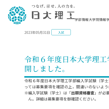
NEWS
学部情報
大学院情報
2023年05月31日
入試
理工学部概要
大学院概要
理工学部学科情報
大学院・研究情報
学生生活
在学生用就職支援情報 ―セミナー・講座・
教育情報について（
入試情報・大学院の
学生生活施設案内
就職支援体制
相談等―
理念・教育目標
教育理念
入学者選抜募集人員
理工学研究所
学生食堂
交通シ
教育研究上の目
入試情報
情報教育研究セ
スポーツ施設（
就職支援体制
海洋建
土木工
建築学
学校推薦型選抜
個別相談コーナー
ステム
築工学
学科／
科／専
理工学部長からのメッセージ
研究科長メッセージ
令和8年度 出身校別合格者数
理工学研究所研究ジャーナル
サークル紹介
各学科の教育研
社会人大学院制
テクノプレース1
CSTギャラリー
公務員試験対策
型選抜（募集要
工学科
科／専
令和６年度日本大学理工
専攻
2028.3卒向け
攻
／専攻
攻
沿革
学位取得状況
一般選抜 N全学統一方式 第1期
理工学部学術講演会
学部内イベント
入学者受入方針
大学院の各種支
科学技術資料セ
八海山セミナー
教員採用試験対
一般選抜募集要
就職・キャリア形成プログラム
開しました。
リシー）
（CST MUSEU
理工学部データ
大学院進学のススメ
一般選抜 A個別方式
研究者情報
学部内施設情報
資格・検定
校友枠選抜
2027.3卒向け
日本大学理工学部の
まちづ
精密機
航空宇
プラズマ理工学
機械工
就職・キャリア形成プログラム
大学組織図
教育情報
くり工
一般選抜 C共通テスト利用方式
日本大学研究情報データベース
械工学
図書館
キャリアデザイ
宙工学
ニューストピッ
資格課程
令和６年度日本大学理工学部編入学試験（学士
学科／
学科／
第1期
科／専
測量実習センタ
科／専
公務員試験対策
っては募集要項を確認の上，間違いのないよう
専攻
自己点検・評価
留学生
海外からの研究訪問
防災情報
よくあるご質問
海外学術交流
専攻
攻
攻
一般選抜 C共通テスト利用方式
※編入学試験（学士）は「
出願資格審査
」が必
教員採用試験支援
地域連携・地域貢献活動
海外学術交流
一般教育
第2期
ん。詳細は募集要項を御確認ください。
入学試験出願前
就職対策情報冊子PDF版
応用情
日本大学大学院 特別講義
物質応
FD活動
等）
一般選抜 N全学統一方式 第2期
電気工
電子工
報工学