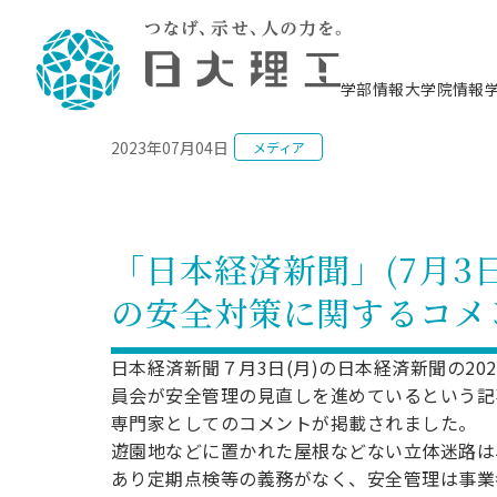
NEWS
学部情報
大学院情報
2023年07月04日
メディア
理工学部概要
大学院概要
理工学部学科情報
大学院・研究情報
学生生活
在学生用就職支援情報 ―セミナー・講座・
教育情報について（
入試情報・大学院の
学生生活施設案内
就職支援体制
相談等―
理念・教育目標
教育理念
入学者選抜募集人員
理工学研究所
学生食堂
交通シ
教育研究上の目
入試情報
情報教育研究セ
スポーツ施設（
就職支援体制
海洋建
土木工
建築学
学校推薦型選抜
個別相談コーナー
ステム
築工学
学科／
科／専
理工学部長からのメッセージ
研究科長メッセージ
令和8年度 出身校別合格者数
理工学研究所研究ジャーナル
サークル紹介
各学科の教育研
社会人大学院制
テクノプレース1
CSTギャラリー
公務員試験対策
型選抜（募集要
工学科
科／専
「日本経済新聞」(7月3
専攻
2028.3卒向け
攻
／専攻
攻
沿革
学位取得状況
一般選抜 N全学統一方式 第1期
理工学部学術講演会
学部内イベント
入学者受入方針
大学院の各種支
科学技術資料セ
八海山セミナー
教員採用試験対
一般選抜募集要
就職・キャリア形成プログラム
の安全対策に関するコメ
リシー）
（CST MUSEU
理工学部データ
大学院進学のススメ
一般選抜 A個別方式
研究者情報
学部内施設情報
資格・検定
校友枠選抜
2027.3卒向け
日本大学理工学部の
まちづ
精密機
航空宇
プラズマ理工学
機械工
就職・キャリア形成プログラム
大学組織図
教育情報
くり工
一般選抜 C共通テスト利用方式
日本大学研究情報データベース
械工学
図書館
キャリアデザイ
宙工学
ニューストピッ
資格課程
日本経済新聞７月3日(月)の日本経済新聞の2
学科／
学科／
第1期
科／専
測量実習センタ
科／専
公務員試験対策
員会が安全管理の見直しを進めているという記
専攻
自己点検・評価
留学生
海外からの研究訪問
防災情報
よくあるご質問
海外学術交流
専攻
攻
攻
一般選抜 C共通テスト利用方式
専門家としてのコメントが掲載されました。
教員採用試験支援
地域連携・地域貢献活動
海外学術交流
一般教育
第2期
遊園地などに置かれた屋根などない立体迷路は
入学試験出願前
就職対策情報冊子PDF版
応用情
日本大学大学院 特別講義
あり定期点検等の義務がなく、安全管理は事業
物質応
FD活動
等）
一般選抜 N全学統一方式 第2期
電気工
電子工
報工学