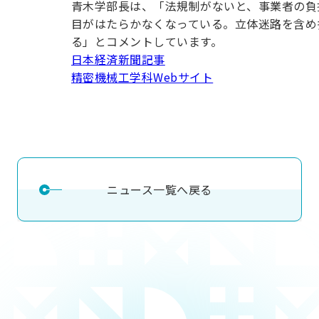
青木学部長は、「法規制がないと、事業者の負
用化学
NU就職ナビ
キャンパス案内
学科／
学科／
科／情
日大理工の教育
総合型選抜
科／専
目がはたらかなくなっている。立体迷路を含め
専攻
専攻
報科学
一般選抜 N全学
インターンシップについて
攻
新たなタグライン、VIについて
る」とコメントしています。
帰国生選抜/外国人留学生選抜
専攻
一般選抜 A個別
日本経済新聞記事
入学者納入金
総合型選抜
精密機械工学科Webサイト
物理学
量子理
数学科
地理学
令和9年度 入学者選抜日程
編入学試験（一
科／専
工学専
／専攻
専攻
攻
攻
短期大学部
日本大学短期大学部（理工学部併
設・船橋校舎）
ニュース一覧へ戻る
行きたい学科を選べる