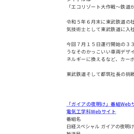
キャンパス案内
「エコリゾート大作戦〜鉄道
日大
総合型選抜
インター
一般
行きたい学科を選べる
新たなタグライン、VIについて
帰国生選抜/外国人留学生選抜
一般
令和５年６月末に東武鉄道の
気技術士として東武鉄道に入
入学者納入金
総合
令和9年度 入学者選抜日程
編入
今回７月１５日運行開始の３
うなそのかっこいい車両デザ
ネルギーに換えるなど、カー
東武鉄道そして都筑社長の挑
「ガイアの夜明け」番組Web
電気工学科Webサイト
番組名
日経スペシャル ガイアの夜明
放送局