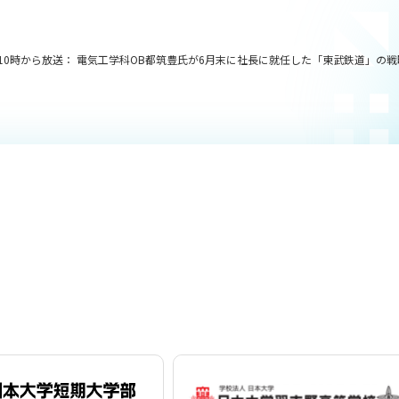
)夜10時から放送： 電気工学科OB都筑豊氏が6月末に社長に就任した「東武鉄道」の