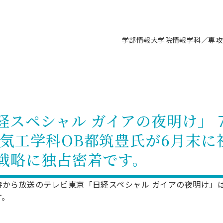
学部情報
大学院情報
学科／専攻
支援情報 ―セミナー・講座・相談等―
について（情報公開）
要
施設案内
キャンパス情報
入試情報・大学院の各種支援制度
学生生活サポート情報
就職支援体制
コーナー
研究上の目的に関する情報
理念
教育研究センター
ーツ施設（船橋校舎）
交通システム工学科／専攻
駿河台キャンパス
入試情報
入試日程
大型構造物試験センター
学生支援室（学生相談窓口）
建築学科／専攻
就職支援体制
推薦型選抜・編入学試験・総合
3卒向け
科の教育研究上の目的
科長メッセージ
ノプレース15
Tギャラリー（駿河台校舎）
船橋キャンパス
社会人大学院制度
募集人数
空気力学研究センター
障がい学生支援
公務員試験対策
抜（募集要項など）
スペシャル ガイアの夜明け」 7月
機械工学科／専攻
精密機械工学科／専攻
ャリア形成プログラム
者受入方針（アドミッション・ポ
取得状況
技術資料センター
山セミナーハウス
研究施設
大学院の各種支援制度
出願資格・認定
材料創造研究センター
学生寮・アパート紹介
教員採用試験対策
選抜募集要項
電気工学科OB都筑豊氏が6月末に
3卒向け
ー）
T MUSEUM）
院進学のススメ
内施設情報
未来博士工房
選考方法
先端材料科学センター
日本大学学生生徒等総合保障
資格・検定
枠選抜
電子工学科／専攻
応用情報工学科／情報科学
ャリア形成プログラム
理工学部の取り組み
ズマ理工学研究施設
戦略に独占密着です。
情報
館
パワーアップセンター（PUC
入学者納入金
環境・防災都市共同研究セン
奨学金制度
キャリアデザインセンタ
ーストピックス
課程
験対策
実習センター
数学科／専攻
地理学専攻
生
情報
募集要項
マイクロ機能デバイス研究セ
保健室
あるご質問
学術交流
試験支援
時から放送のテレビ東京「日経スペシャル ガイアの夜明け」
す。
学術交流
過去問題・解答・出題意図
工作技術センター
留学生制度
教育
情報冊子PDF版
試験出願前の相談（受験上の配慮
受験上の配慮等について
交通総合試験路
動
ナビ