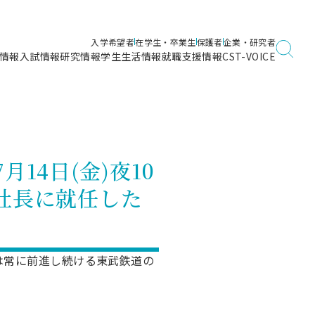
入学希望者
在学生・卒業生
保護者
企業・研究者
情報
入試情報
研究情報
学生生活情報
就職支援情報
CST-VOICE
デジタルガイドブック
海洋建築工学科／専攻
日本大学理工学部ガイド
日大理工に入って良かったこと
電子線利用研究施設
在学・卒業・成績等各種証明書発行
日大理工通信
女子こそサイエンス
量子科学研究所
通学・学割証の発行
14日(金)夜10
理工サーキュラー
航空宇宙工学科／専攻
入試に関するお問い合わせ
健康診断証明書発行（＝保健室）
理工研News
社長に就任した
制度
専攻
物質応用化学科／専攻
入試の多彩なポイント
学費
）
ター
ー
創設100周年記念サイト
量子理工学専攻
ンター
問い合わせ
は常に前進し続ける東武鉄道の