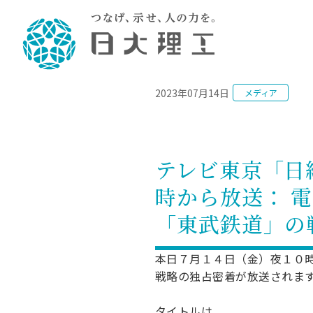
NEWS
2023年07月14日
メディア
理工学部概要
大学院・研究情報
学生生活
理工学部学科情報
在学生用就職
教育情報
大学院概
学生生活
理念・教育目標
入学者選抜募集人員
理工学研究所
学生食堂
土木工学科／専攻
個別相談
教育
教育
情報
スポ
学校
理工学部長からのメッセージ
令和8年度 出身校別合格者数
理工学研究所研究ジャーナル
サークル紹介
2028.
各学
研究
テク
CS
型選
テレビ東京「日経
まちづくり工学科／専攻
就職・キ
沿革
一般選抜 N全学統一方式 第1期
理工学部学術講演会
学部内イベント
入学
学位
科学
八海
一般
時から放送： 
2027.
リシ
（CS
理工学部データ
一般選抜 A個別方式
研究者情報
大学
学部
校友
電気工学科／専攻
就職・キ
日本大学
プラ
「東武鉄道」の
大学組織図
一般選抜 C共通テスト利用方式
日本大学研究情報データベース
教育
図書
ニュ
資格
公務員試
第1期
測量
物理学科／専攻
自己点検・評価
海外からの研究訪問
留学
防災
よく
海外
教員採用
本日７月１４日（金）夜１０
短期大学部
一般選抜 C共通テスト利用方式
地域連携・地域貢献活動
戦略の独占密着が放送されま
海外
一般
日本大学短期大学部（理工学部併
第2期
就職対策
入学
設・船橋校舎）
日本大学大学院 特別講義
FD活
等）
一般選抜 N全学統一方式 第2期
NU就職
タイトルは