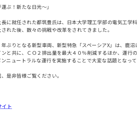
理工学研究所
が運ぶ！新たな日光〜」
理工の教育プログラム
ンシップについて
選抜 N全学統一方式
研究事務課
選抜 A個別方式
社長に就任された都筑豊氏は、日本大学理工学部の電気工学
社された後、数々の挑戦や改革をされてきました。
型選抜
学試験（一般）
３年ぶりとなる新型車両、新型特急「スペーシアX」は、鹿沼
インと共に、ＣＯ２排出量を最大４０％削減するほか、運行
ボンニュートラルな運行を実施することで大変な話題となって
戦、是非皆様ご覧ください。
サイト
け