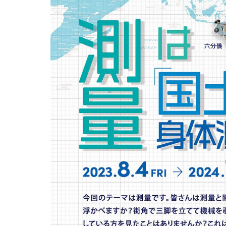
用化学
NU就職ナビ
キャンパス案内
学科／
学科／
科／情
日大理工の教育
総合型選抜
科／専
専攻
専攻
報科学
一般選抜 N全学
インターンシップについて
攻
新たなタグライン、VIについて
帰国生選抜/外国人留学生選抜
専攻
一般選抜 A個別
入学者納入金
総合型選抜
物理学
量子理
数学科
地理学
令和9年度 入学者選抜日程
編入学試験（一
科／専
工学専
／専攻
専攻
攻
攻
短期大学部
日本大学短期大学部（理工学部併
設・船橋校舎）
行きたい学科を選べる