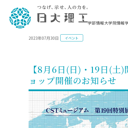
NEWS
学部情報
大学院情報
2023年07月30日
イベント
理工学部概要
大学院概要
理工学部学科情報
大学院・研究情報
学生生活
在学生用就職支援情報 ―セミナー・講座・
教育情報について（
入試情報・大学院の
学生生活施設案内
就職支援体制
相談等―
理念・教育目標
教育理念
入学者選抜募集人員
理工学研究所
学生食堂
交通シ
教育研究上の目
入試情報
情報教育研究セ
スポーツ施設（
就職支援体制
海洋建
土木工
建築学
学校推薦型選抜
個別相談コーナー
ステム
築工学
学科／
科／専
理工学部長からのメッセージ
研究科長メッセージ
令和8年度 出身校別合格者数
理工学研究所研究ジャーナル
サークル紹介
各学科の教育研
社会人大学院制
テクノプレース1
CSTギャラリー
公務員試験対策
型選抜（募集要
工学科
科／専
【8月6日(日)・19日(
専攻
2028.3卒向け
攻
／専攻
攻
沿革
学位取得状況
一般選抜 N全学統一方式 第1期
理工学部学術講演会
学部内イベント
入学者受入方針
大学院の各種支
科学技術資料セ
八海山セミナー
教員採用試験対
一般選抜募集要
就職・キャリア形成プログラム
ョップ開催のお知らせ
リシー）
（CST MUSEU
理工学部データ
大学院進学のススメ
一般選抜 A個別方式
研究者情報
学部内施設情報
資格・検定
校友枠選抜
2027.3卒向け
日本大学理工学部の
まちづ
精密機
航空宇
プラズマ理工学
機械工
就職・キャリア形成プログラム
大学組織図
教育情報
くり工
一般選抜 C共通テスト利用方式
日本大学研究情報データベース
械工学
図書館
キャリアデザイ
宙工学
ニューストピッ
資格課程
学科／
学科／
第1期
科／専
測量実習センタ
科／専
公務員試験対策
専攻
自己点検・評価
留学生
海外からの研究訪問
防災情報
よくあるご質問
海外学術交流
専攻
攻
攻
一般選抜 C共通テスト利用方式
教員採用試験支援
地域連携・地域貢献活動
海外学術交流
一般教育
第2期
入学試験出願前
就職対策情報冊子PDF版
応用情
日本大学大学院 特別講義
物質応
FD活動
等）
一般選抜 N全学統一方式 第2期
電気工
電子工
報工学