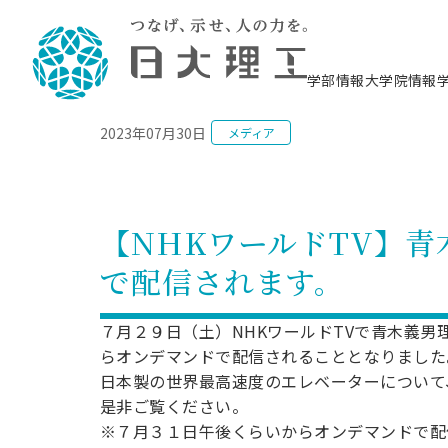
NEWS
学部情報
大学院情報
2023年07月30日
メディア
理工学部概要
大学院概要
理工学部学科情報
大学院・研究情報
学生生活
在学生用就職支援情報 ―セミナー・講座・
教育情報について（
入試情報・大学院の
学生生活施設案内
就職支援体制
相談等―
理念・教育目標
教育理念
入学者選抜募集人員
理工学研究所
学生食堂
交通シ
教育研究上の目
入試情報
情報教育研究セ
スポーツ施設（
就職支援体制
海洋建
土木工
建築学
学校推薦型選抜
個別相談コーナー
ステム
築工学
学科／
科／専
理工学部長からのメッセージ
研究科長メッセージ
令和8年度 出身校別合格者数
理工学研究所研究ジャーナル
サークル紹介
各学科の教育研
社会人大学院制
テクノプレース1
CSTギャラリー
公務員試験対策
型選抜（募集要
工学科
科／専
【NHKワールドTV】
専攻
2028.3卒向け
攻
／専攻
攻
沿革
学位取得状況
一般選抜 N全学統一方式 第1期
理工学部学術講演会
学部内イベント
入学者受入方針
大学院の各種支
科学技術資料セ
八海山セミナー
教員採用試験対
一般選抜募集要
就職・キャリア形成プログラム
で配信されます。
リシー）
（CST MUSEU
理工学部データ
大学院進学のススメ
一般選抜 A個別方式
研究者情報
学部内施設情報
資格・検定
校友枠選抜
2027.3卒向け
日本大学理工学部の
まちづ
精密機
航空宇
プラズマ理工学
機械工
就職・キャリア形成プログラム
大学組織図
教育情報
くり工
一般選抜 C共通テスト利用方式
日本大学研究情報データベース
械工学
図書館
キャリアデザイ
宙工学
ニューストピッ
資格課程
７月２９日（土）NHKワールドTVで青木義
学科／
学科／
第1期
科／専
測量実習センタ
科／専
公務員試験対策
らオンデマンドで配信されることとなりました
専攻
自己点検・評価
留学生
海外からの研究訪問
防災情報
よくあるご質問
海外学術交流
専攻
攻
攻
一般選抜 C共通テスト利用方式
日本製の世界最高速度のエレベーターについて
教員採用試験支援
地域連携・地域貢献活動
海外学術交流
一般教育
第2期
是非ご覧ください。
入学試験出願前
就職対策情報冊子PDF版
応用情
日本大学大学院 特別講義
※７月３１日午後くらいからオンデマンドで配
物質応
FD活動
等）
一般選抜 N全学統一方式 第2期
電気工
電子工
報工学