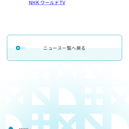
NHK ワールドTV
用化学
NU就職ナビ
キャンパス案内
学科／
学科／
科／情
日大理工の教育
総合型選抜
科／専
専攻
専攻
報科学
一般選抜 N全学
インターンシップについて
攻
新たなタグライン、VIについて
帰国生選抜/外国人留学生選抜
専攻
一般選抜 A個別
入学者納入金
総合型選抜
物理学
量子理
数学科
地理学
令和9年度 入学者選抜日程
編入学試験（一
科／専
工学専
／専攻
専攻
攻
攻
ニュース一覧へ戻る
短期大学部
日本大学短期大学部（理工学部併
設・船橋校舎）
行きたい学科を選べる