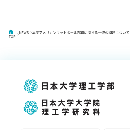
NEWS
本学アメリカンフットボール部員に関する一連の問題について
TOP