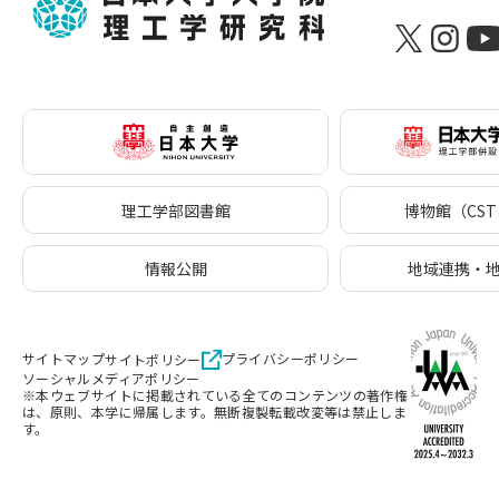
理工学部図書館
博物館（CST 
情報公開
地域連携・
サイトマップ
プライバシーポリシー
サイトポリシー
ソーシャルメディアポリシー
※本ウェブサイトに掲載されている全てのコンテンツの著作権
は、原則、本学に帰属します。無断複製転載改変等は禁止しま
す。