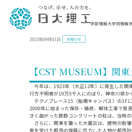
NEWS
学部情報
大学院情報
2023年09月01日
お知らせ
理工学部概要
大学院概要
理工学部学科情報
大学院・研究情報
学生生活
在学生用就職支援情報 ―セミナー・講座・
教育情報について（
入試情報・大学院の
学生生活施設案内
就職支援体制
相談等―
理念・教育目標
教育理念
入学者選抜募集人員
理工学研究所
学生食堂
交通シ
教育研究上の目
入試情報
情報教育研究セ
スポーツ施設（
就職支援体制
海洋建
土木工
建築学
学校推薦型選抜
個別相談コーナー
ステム
築工学
学科／
科／専
理工学部長からのメッセージ
研究科長メッセージ
令和8年度 出身校別合格者数
理工学研究所研究ジャーナル
サークル紹介
各学科の教育研
社会人大学院制
テクノプレース1
CSTギャラリー
公務員試験対策
型選抜（募集要
工学科
科／専
【CST MUSEUM】関
専攻
2028.3卒向け
攻
／専攻
攻
沿革
学位取得状況
一般選抜 N全学統一方式 第1期
理工学部学術講演会
学部内イベント
入学者受入方針
大学院の各種支
科学技術資料セ
八海山セミナー
教員採用試験対
一般選抜募集要
就職・キャリア形成プログラム
リシー）
（CST MUSEU
理工学部データ
大学院進学のススメ
一般選抜 A個別方式
研究者情報
学部内施設情報
資格・検定
校友枠選抜
2027.3卒向け
今年は、1923年（大正12年）に発生した関
日本大学理工学部の
まちづ
精密機
航空宇
プラズマ理工学
機械工
就職・キャリア形成プログラム
行方不明者が10万5千人にのぼり、神奈川県
大学組織図
教育情報
くり工
一般選抜 C共通テスト利用方式
日本大学研究情報データベース
械工学
図書館
キャリアデザイ
宙工学
ニューストピッ
資格課程
学科／
テクノプレース15（船橋キャンパス）の1Fに
学科／
第1期
科／専
測量実習センタ
科／専
公務員試験対策
専攻
自己点検・評価
留学生
海外からの研究訪問
防災情報
よくあるご質問
海外学術交流
専攻
2000年に始まった保存・補修、解体工事で
攻
攻
一般選抜 C共通テスト利用方式
教員採用試験支援
きく曲がった鉄筋コンクリートの柱は、当時の
地域連携・地域貢献活動
海外学術交流
一般教育
第2期
入学試験出願前
さらに、関東を襲った大震災は、建物の倒壊
就職対策情報冊子PDF版
応用情
日本大学大学院 特別講義
物質応
FD活動
等）
一般選抜 N全学統一方式 第2期
害を受けた都市の復興に尽力した人物が都市計
電気工
電子工
報工学