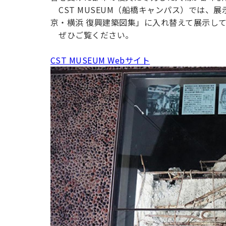
用化学
NU就職ナビ
キャンパス案内
学科／
CST MUSEUM（船橋キャンパス）では、
学科／
科／情
日大理工の教育
総合型選抜
科／専
専攻
専攻
報科学
京・横浜 復興建築図集」に入れ替えて展示し
一般選抜 N全学
インターンシップについて
攻
新たなタグライン、VIについて
帰国生選抜/外国人留学生選抜
専攻
一般選抜 A個別
ぜひご覧ください。
入学者納入金
総合型選抜
物理学
CST MUSEUM Webサイト
量子理
数学科
地理学
令和9年度 入学者選抜日程
編入学試験（一
科／専
工学専
／専攻
専攻
攻
攻
短期大学部
日本大学短期大学部（理工学部併
設・船橋校舎）
行きたい学科を選べる