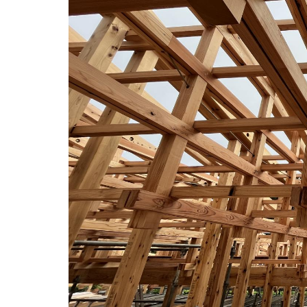
用化学
NU就職ナビ
キャンパス案内
学科／
学科／
科／情
日大理工の教育
総合型選抜
科／専
専攻
専攻
報科学
一般選抜 N全学
インターンシップについて
攻
新たなタグライン、VIについて
帰国生選抜/外国人留学生選抜
専攻
一般選抜 A個別
入学者納入金
総合型選抜
物理学
量子理
数学科
地理学
令和9年度 入学者選抜日程
編入学試験（一
科／専
工学専
／専攻
専攻
攻
攻
短期大学部
日本大学短期大学部（理工学部併
設・船橋校舎）
行きたい学科を選べる