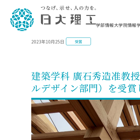
NEWS
学部情報
大学院情報
2023年10月25日
受賞
理工学部概要
大学院概要
理工学部学科情報
大学院・研究情報
学生生活
在学生用就職支援情報 ―セミナー・講座・
教育情報について（
入試情報・大学院の
学生生活施設案内
就職支援体制
相談等―
理念・教育目標
教育理念
入学者選抜募集人員
理工学研究所
学生食堂
交通シ
教育研究上の目
入試情報
情報教育研究セ
スポーツ施設（
就職支援体制
海洋建
土木工
建築学
学校推薦型選抜
個別相談コーナー
ステム
築工学
学科／
科／専
理工学部長からのメッセージ
研究科長メッセージ
令和8年度 出身校別合格者数
理工学研究所研究ジャーナル
サークル紹介
各学科の教育研
社会人大学院制
テクノプレース1
CSTギャラリー
公務員試験対策
型選抜（募集要
工学科
科／専
建築学科 廣石秀造准教授
専攻
2028.3卒向け
攻
／専攻
攻
沿革
学位取得状況
一般選抜 N全学統一方式 第1期
理工学部学術講演会
学部内イベント
入学者受入方針
大学院の各種支
科学技術資料セ
八海山セミナー
教員採用試験対
一般選抜募集要
就職・キャリア形成プログラム
ルデザイン部門）を受賞
リシー）
（CST MUSEU
理工学部データ
大学院進学のススメ
一般選抜 A個別方式
研究者情報
学部内施設情報
資格・検定
校友枠選抜
2027.3卒向け
日本大学理工学部の
まちづ
精密機
航空宇
プラズマ理工学
機械工
就職・キャリア形成プログラム
大学組織図
教育情報
くり工
一般選抜 C共通テスト利用方式
日本大学研究情報データベース
械工学
図書館
キャリアデザイ
宙工学
ニューストピッ
資格課程
学科／
学科／
第1期
科／専
測量実習センタ
科／専
公務員試験対策
専攻
自己点検・評価
留学生
海外からの研究訪問
防災情報
よくあるご質問
海外学術交流
専攻
攻
攻
一般選抜 C共通テスト利用方式
教員採用試験支援
地域連携・地域貢献活動
海外学術交流
一般教育
第2期
入学試験出願前
就職対策情報冊子PDF版
応用情
日本大学大学院 特別講義
物質応
FD活動
等）
一般選抜 N全学統一方式 第2期
電気工
電子工
報工学