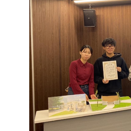
用化学
NU就職ナビ
キャンパス案内
学科／
学科／
科／情
日大理工の教育
総合型選抜
科／専
専攻
専攻
報科学
一般選抜 N全学
インターンシップについて
攻
新たなタグライン、VIについて
帰国生選抜/外国人留学生選抜
専攻
一般選抜 A個別
入学者納入金
総合型選抜
物理学
量子理
数学科
地理学
令和9年度 入学者選抜日程
編入学試験（一
科／専
工学専
／専攻
専攻
攻
攻
短期大学部
日本大学短期大学部（理工学部併
設・船橋校舎）
行きたい学科を選べる