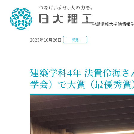
NEWS
学部情報
大学院情報
2023年10月26日
受賞
理工学部概要
大学院概要
理工学部学科情報
大学院・研究情報
学生生活
在学生用就職支援情報 ―セミナー・講座・
教育情報について（
入試情報・大学院の
学生生活施設案内
就職支援体制
相談等―
理念・教育目標
教育理念
入学者選抜募集人員
理工学研究所
学生食堂
交通シ
教育研究上の目
入試情報
情報教育研究セ
スポーツ施設（
就職支援体制
海洋建
土木工
建築学
学校推薦型選抜
個別相談コーナー
ステム
築工学
学科／
科／専
理工学部長からのメッセージ
研究科長メッセージ
令和8年度 出身校別合格者数
理工学研究所研究ジャーナル
サークル紹介
各学科の教育研
社会人大学院制
テクノプレース1
CSTギャラリー
公務員試験対策
型選抜（募集要
工学科
科／専
建築学科4年 法貴伶海
専攻
2028.3卒向け
攻
／専攻
攻
沿革
学位取得状況
一般選抜 N全学統一方式 第1期
理工学部学術講演会
学部内イベント
入学者受入方針
大学院の各種支
科学技術資料セ
八海山セミナー
教員採用試験対
一般選抜募集要
就職・キャリア形成プログラム
学会）で大賞（最優秀賞
リシー）
（CST MUSEU
理工学部データ
大学院進学のススメ
一般選抜 A個別方式
研究者情報
学部内施設情報
資格・検定
校友枠選抜
2027.3卒向け
日本大学理工学部の
まちづ
精密機
航空宇
プラズマ理工学
機械工
就職・キャリア形成プログラム
大学組織図
教育情報
くり工
一般選抜 C共通テスト利用方式
日本大学研究情報データベース
械工学
図書館
キャリアデザイ
宙工学
ニューストピッ
資格課程
学科／
学科／
第1期
科／専
測量実習センタ
科／専
公務員試験対策
専攻
自己点検・評価
留学生
海外からの研究訪問
防災情報
よくあるご質問
海外学術交流
専攻
攻
攻
一般選抜 C共通テスト利用方式
教員採用試験支援
地域連携・地域貢献活動
海外学術交流
一般教育
第2期
入学試験出願前
就職対策情報冊子PDF版
応用情
日本大学大学院 特別講義
物質応
FD活動
等）
一般選抜 N全学統一方式 第2期
電気工
電子工
報工学