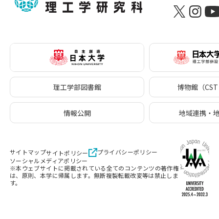
理工学部図書館
博物館（CST 
情報公開
地域連携・
サイトマップ
プライバシーポリシー
サイトポリシー
ソーシャルメディアポリシー
※本ウェブサイトに掲載されている全てのコンテンツの著作権
は、原則、本学に帰属します。無断複製転載改変等は禁止しま
す。