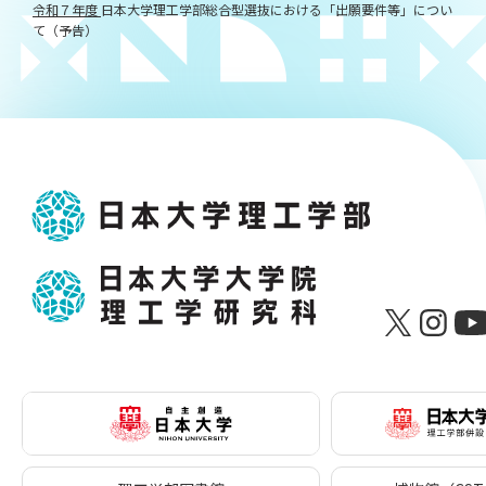
令和７年度
日本大学理工学部総合型選抜における「出願要件等」につい
て（予告）