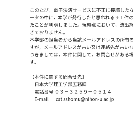
用化学
NU就職ナビ
キャンパス案内
学科／
学科／
科／情
日大理工の教育
総合型選抜
科／専
このたび，電子決済サービスに不正に接続した
専攻
専攻
報科学
一般選抜 N全学
インターンシップについて
攻
新たなタグライン、VIについて
ータの中に，本学が発行したと思われる９１件
帰国生選抜/外国人留学生選抜
専攻
一般選抜 A個別
たことが判明しました。現時点において，流出
入学者納入金
総合型選抜
きておりません。
物理学
量子理
数学科
地理学
本学部の担当者から当該メールアドレスの所有
令和9年度 入学者選抜日程
編入学試験（一
科／専
工学専
／専攻
専攻
すが，メールアドレスが古い又は連絡先が古い
攻
攻
つきましては，本件に関して，お問合せがある
短期大学部
す。
日本大学短期大学部（理工学部併
設・船橋校舎）
【本件に関する問合せ先】
日本大学理工学部庶務課
電話番号 ０３－３２５９－０５１４
行きたい学科を選べる
E-mail cst.sshomu@nihon-u.ac.jp