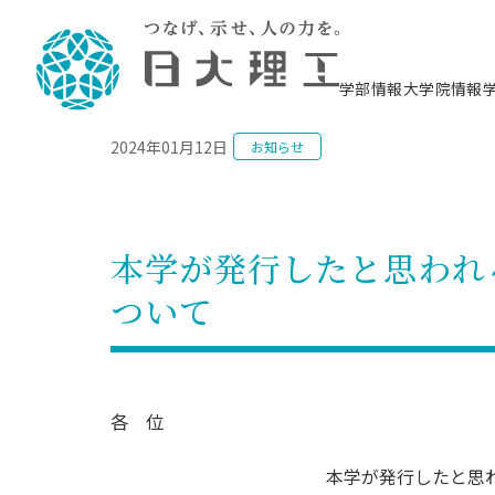
NEWS
学部情報
大学院情報
2024年01月12日
お知らせ
理工学部概要
大学院概要
理工学部学科情報
大学院・研究情報
学生生活
在学生用就職支援情報 ―セミナー・講座・
教育情報について（
入試情報・大学院の
学生生活施設案内
就職支援体制
相談等―
理念・教育目標
教育理念
入学者選抜募集人員
理工学研究所
学生食堂
交通シ
教育研究上の目
入試情報
情報教育研究セ
スポーツ施設（
就職支援体制
海洋建
土木工
建築学
学校推薦型選抜
個別相談コーナー
ステム
築工学
学科／
科／専
理工学部長からのメッセージ
研究科長メッセージ
令和8年度 出身校別合格者数
理工学研究所研究ジャーナル
サークル紹介
各学科の教育研
社会人大学院制
テクノプレース1
CSTギャラリー
公務員試験対策
型選抜（募集要
工学科
科／専
本学が発行したと思われ
専攻
2028.3卒向け
攻
／専攻
攻
沿革
学位取得状況
一般選抜 N全学統一方式 第1期
理工学部学術講演会
学部内イベント
入学者受入方針
大学院の各種支
科学技術資料セ
八海山セミナー
教員採用試験対
一般選抜募集要
就職・キャリア形成プログラム
ついて
リシー）
（CST MUSEU
理工学部データ
大学院進学のススメ
一般選抜 A個別方式
研究者情報
学部内施設情報
資格・検定
校友枠選抜
2027.3卒向け
日本大学理工学部の
まちづ
精密機
航空宇
プラズマ理工学
機械工
就職・キャリア形成プログラム
大学組織図
教育情報
くり工
一般選抜 C共通テスト利用方式
日本大学研究情報データベース
械工学
図書館
キャリアデザイ
宙工学
ニューストピッ
資格課程
学科／
学科／
第1期
科／専
測量実習センタ
科／専
公務員試験対策
専攻
自己点検・評価
留学生
海外からの研究訪問
防災情報
よくあるご質問
海外学術交流
専攻
攻
攻
一般選抜 C共通テスト利用方式
各 位
教員採用試験支援
地域連携・地域貢献活動
海外学術交流
一般教育
第2期
入学試験出願前
就職対策情報冊子PDF版
応用情
日本大学大学院 特別講義
本学が発行したと思
物質応
FD活動
等）
一般選抜 N全学統一方式 第2期
電気工
電子工
報工学