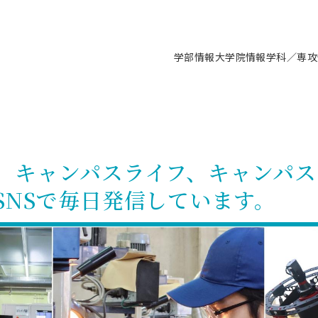
学部情報
大学院情報
学科／専攻
支援情報 ―セミナー・講座・相談等―
について（情報公開）
要
施設案内
キャンパス情報
入試情報・大学院の各種支援制度
学生生活サポート情報
就職支援体制
コーナー
研究上の目的に関する情報
理念
教育研究センター
ーツ施設（船橋校舎）
交通システム工学科／専攻
駿河台キャンパス
入試情報
入試日程
大型構造物試験センター
学生支援室（学生相談窓口）
建築学科／専攻
就職支援体制
推薦型選抜・編入学試験・総合
3卒向け
科の教育研究上の目的
科長メッセージ
ノプレース15
Tギャラリー（駿河台校舎）
船橋キャンパス
社会人大学院制度
募集人数
空気力学研究センター
障がい学生支援
公務員試験対策
抜（募集要項など）
、キャンパスライフ、キャンパス
機械工学科／専攻
精密機械工学科／専攻
ャリア形成プログラム
者受入方針（アドミッション・ポ
取得状況
技術資料センター
山セミナーハウス
研究施設
大学院の各種支援制度
出願資格・認定
材料創造研究センター
学生寮・アパート紹介
教員採用試験対策
選抜募集要項
SNSで毎日発信しています。
3卒向け
ー）
T MUSEUM）
院進学のススメ
内施設情報
未来博士工房
選考方法
先端材料科学センター
日本大学学生生徒等総合保障
資格・検定
枠選抜
電子工学科／専攻
応用情報工学科／情報科学
ャリア形成プログラム
理工学部の取り組み
ズマ理工学研究施設
情報
館
パワーアップセンター（PUC
入学者納入金
環境・防災都市共同研究セン
奨学金制度
キャリアデザインセンタ
ーストピックス
課程
験対策
実習センター
数学科／専攻
地理学専攻
生
情報
募集要項
マイクロ機能デバイス研究セ
保健室
あるご質問
学術交流
試験支援
学術交流
過去問題・解答・出題意図
工作技術センター
留学生制度
教育
情報冊子PDF版
試験出願前の相談（受験上の配慮
受験上の配慮等について
交通総合試験路
動
ナビ