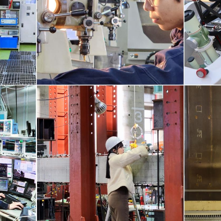
理工学研究所
理工の教育プログラム
ンシップについて
選抜 N全学統一方式
研究事務課
選抜 A個別方式
型選抜
学試験（一般）