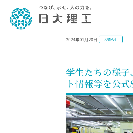
NEWS
2024年01月20日
お知らせ
理工学部概要
大学院・研究情報
学生生活
理工学部学科情報
在学生用就職
教育情報
大学院概
学生生活
理念・教育目標
入学者選抜募集人員
理工学研究所
学生食堂
土木工学科／専攻
個別相談
教育
教育
情報
スポ
学校
理工学部長からのメッセージ
令和8年度 出身校別合格者数
理工学研究所研究ジャーナル
サークル紹介
2028.
各学
研究
テク
CS
型選
学生たちの様子
まちづくり工学科／専攻
就職・キ
沿革
一般選抜 N全学統一方式 第1期
理工学部学術講演会
学部内イベント
入学
学位
科学
八海
一般
ト情報等を公式
2027.
リシ
（CS
理工学部データ
一般選抜 A個別方式
研究者情報
大学
学部
校友
電気工学科／専攻
就職・キ
日本大学
プラ
大学組織図
一般選抜 C共通テスト利用方式
日本大学研究情報データベース
教育
図書
ニュ
資格
公務員試
第1期
測量
物理学科／専攻
自己点検・評価
海外からの研究訪問
留学
防災
よく
海外
教員採用
短期大学部
一般選抜 C共通テスト利用方式
地域連携・地域貢献活動
海外
一般
日本大学短期大学部（理工学部併
第2期
就職対策
入学
設・船橋校舎）
日本大学大学院 特別講義
FD活
等）
一般選抜 N全学統一方式 第2期
NU就職