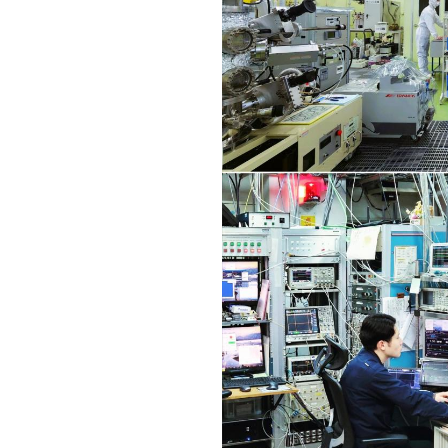
キャンパス案内
日大
総合型選抜
インター
一般
行きたい学科を選べる
新たなタグライン、VIについて
帰国生選抜/外国人留学生選抜
一般
入学者納入金
総合
令和9年度 入学者選抜日程
編入