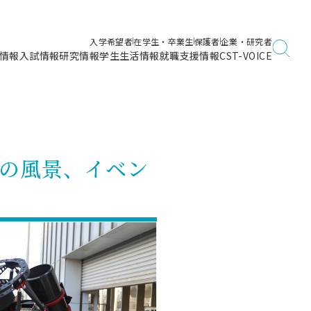
入学希望者
在学生・卒業生
保護者
企業・研究者
情報
入試情報
研究情報
学生生活情報
就職支援情報
CST-VOICE
デジタルガイドブック
海洋建築工学科／専攻
日本大学理工学部ガイド
日大理工に入って良かったこと
電子線利用研究施設
在学・卒業・成績等各種証明書発行
日大理工通信
女子こそサイエンス
量子科学研究所
通学・学割証の発行
の風景、イベン
理工サーキュラー
航空宇宙工学科／専攻
入試に関するお問い合わせ
健康診断証明書発行（＝保健室）
理工研News
制度
専攻
物質応用化学科／専攻
入試の多彩なポイント
学費
）
ター
ー
創設100周年記念サイト
量子理工学専攻
ンター
問い合わせ