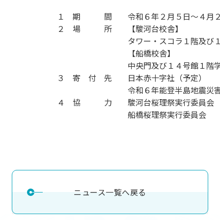
用化学
NU就職ナビ
キャンパス案内
学科／
学科／
科／情
日大理工の教育
総合型選抜
科／専
１ 期 間 令和６年２月５日～４月２
専攻
専攻
報科学
一般選抜 N全学
インターンシップについて
攻
新たなタグライン、VIについて
２ 場 所 【駿河台校舎】
帰国生選抜/外国人留学生選抜
専攻
一般選抜 A個別
タワー・スコラ１階及び
入学者納入金
総合型選抜
【船橋校舎】
物理学
量子理
数学科
地理学
中央門及び１４号館１階
令和9年度 入学者選抜日程
編入学試験（一
科／専
工学専
／専攻
専攻
３ 寄 付 先 日本赤十字社（予定）
攻
攻
令和６年能登半島地震災
短期大学部
４ 協 力 駿河台桜理祭実行委員会
日本大学短期大学部（理工学部併
船橋桜理祭実行委員会
設・船橋校舎）
行きたい学科を選べる
ニュース一覧へ戻る