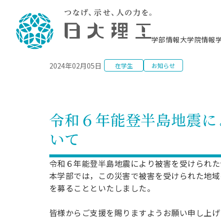
NEWS
学部情報
大学院情報
2024年02月05日
在学生
お知らせ
理工学部概要
大学院概要
理工学部学科情報
大学院・研究情報
学生生活
在学生用就職支援情報 ―セミナー・講座・
教育情報について（
入試情報・大学院の
学生生活施設案内
就職支援体制
相談等―
理念・教育目標
教育理念
入学者選抜募集人員
理工学研究所
学生食堂
交通シ
教育研究上の目
入試情報
情報教育研究セ
スポーツ施設（
就職支援体制
海洋建
土木工
建築学
学校推薦型選抜
個別相談コーナー
ステム
築工学
学科／
科／専
理工学部長からのメッセージ
研究科長メッセージ
令和8年度 出身校別合格者数
理工学研究所研究ジャーナル
サークル紹介
各学科の教育研
社会人大学院制
テクノプレース1
CSTギャラリー
公務員試験対策
型選抜（募集要
工学科
科／専
令和６年能登半島地震に
専攻
2028.3卒向け
攻
／専攻
攻
沿革
学位取得状況
一般選抜 N全学統一方式 第1期
理工学部学術講演会
学部内イベント
入学者受入方針
大学院の各種支
科学技術資料セ
八海山セミナー
教員採用試験対
一般選抜募集要
就職・キャリア形成プログラム
いて
リシー）
（CST MUSEU
理工学部データ
大学院進学のススメ
一般選抜 A個別方式
研究者情報
学部内施設情報
資格・検定
校友枠選抜
2027.3卒向け
日本大学理工学部の
まちづ
精密機
航空宇
プラズマ理工学
機械工
就職・キャリア形成プログラム
大学組織図
教育情報
くり工
一般選抜 C共通テスト利用方式
日本大学研究情報データベース
械工学
図書館
キャリアデザイ
宙工学
ニューストピッ
資格課程
令和６年能登半島地震により被害を受けられた
学科／
学科／
第1期
科／専
測量実習センタ
科／専
公務員試験対策
本学部では，この災害で被害を受けられた地域
専攻
自己点検・評価
留学生
海外からの研究訪問
防災情報
よくあるご質問
海外学術交流
専攻
攻
攻
一般選抜 C共通テスト利用方式
を募ることといたしました。
教員採用試験支援
地域連携・地域貢献活動
海外学術交流
一般教育
第2期
入学試験出願前
就職対策情報冊子PDF版
応用情
日本大学大学院 特別講義
皆様からご支援を賜りますようお願い申し上げ
物質応
FD活動
等）
一般選抜 N全学統一方式 第2期
電気工
電子工
報工学