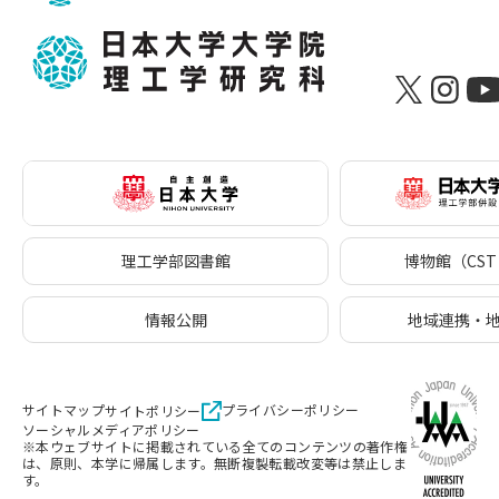
理工学部図書館
博物館（CST 
情報公開
地域連携・
サイトマップ
プライバシーポリシー
サイトポリシー
ソーシャルメディアポリシー
※本ウェブサイトに掲載されている全てのコンテンツの著作権
は、原則、本学に帰属します。無断複製転載改変等は禁止しま
す。