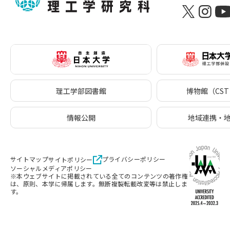
理工学部図書館
博物館（CST 
情報公開
地域連携・
サイトマップ
プライバシーポリシー
サイトポリシー
ソーシャルメディアポリシー
※本ウェブサイトに掲載されている全てのコンテンツの著作権
は、原則、本学に帰属します。無断複製転載改変等は禁止しま
す。