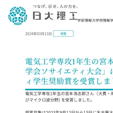
NEWS
学部情報
大学院情報
2024年03月13日
受賞
理工学部概要
大学院概要
理工学部学科情報
大学院・研究情報
学生生活
在学生用就職支援情報 ―セミナー・講座・
教育情報について（
入試情報・大学院の
学生生活施設案内
就職支援体制
相談等―
理念・教育目標
教育理念
入学者選抜募集人員
理工学研究所
学生食堂
交通シ
教育研究上の目
入試情報
情報教育研究セ
スポーツ施設（
就職支援体制
海洋建
土木工
建築学
学校推薦型選抜
個別相談コーナー
ステム
築工学
学科／
科／専
理工学部長からのメッセージ
研究科長メッセージ
令和8年度 出身校別合格者数
理工学研究所研究ジャーナル
サークル紹介
各学科の教育研
社会人大学院制
テクノプレース1
CSTギャラリー
公務員試験対策
型選抜（募集要
工学科
科／専
電気工学専攻1年生の宮本
専攻
2028.3卒向け
攻
／専攻
攻
沿革
学位取得状況
一般選抜 N全学統一方式 第1期
理工学部学術講演会
学部内イベント
入学者受入方針
大学院の各種支
科学技術資料セ
八海山セミナー
教員採用試験対
一般選抜募集要
就職・キャリア形成プログラム
学会ソサイエティ大会」
リシー）
（CST MUSEU
理工学部データ
大学院進学のススメ
一般選抜 A個別方式
研究者情報
学部内施設情報
資格・検定
校友枠選抜
2027.3卒向け
日本大学理工学部の
まちづ
精密機
航空宇
プラズマ理工学
ィ学生奨励賞を受賞しま
機械工
就職・キャリア形成プログラム
大学組織図
教育情報
くり工
一般選抜 C共通テスト利用方式
日本大学研究情報データベース
械工学
図書館
キャリアデザイ
宙工学
ニューストピッ
資格課程
学科／
学科／
第1期
科／専
測量実習センタ
科／専
公務員試験対策
専攻
自己点検・評価
留学生
海外からの研究訪問
防災情報
よくあるご質問
海外学術交流
専攻
攻
攻
電気工学専攻1年生の宮本浩志郎さん（大貫・
一般選抜 C共通テスト利用方式
教員採用試験支援
地域連携・地域貢献活動
海外学術交流
びマイクロ波分野) を受賞しました。
一般教育
第2期
入学試験出願前
就職対策情報冊子PDF版
応用情
日本大学大学院 特別講義
物質応
FD活動
等）
一般選抜 N全学統一方式 第2期
電気工
受賞対象は2023年9月12日から15日に名古
電子工
報工学