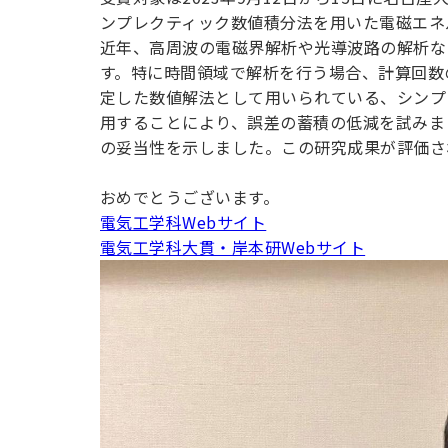
用化学
NU就職ナビ
キャンパス案内
学科／
学科／
科／情
ンプレクティック数値積分法を用いた電磁エネ
日大理工の教育
総合型選抜
科／専
専攻
専攻
報科学
一般選抜 N全学
インターンシップについて
近年、高周波の電磁界解析や光導波路の解析な
攻
新たなタグライン、VIについて
帰国生選抜/外国人留学生選抜
専攻
一般選抜 A個別
す。特に時間領域で解析を行う場合、計算回数
定した数値解法として用いられている、シンプレクティッ
入学者納入金
総合型選抜
物理学
量子理
用することにより、誤差の蓄積の低減を試みま
数学科
地理学
令和9年度 入学者選抜日程
編入学試験（一
科／専
工学専
の妥当性を示しました。この研究成果が評価さ
／専攻
専攻
攻
攻
短期大学部
おめでとうございます。
日本大学短期大学部（理工学部併
電気工学科Webサイト
設・船橋校舎）
電気工学科大貫・岸本研Webサイト
行きたい学科を選べる